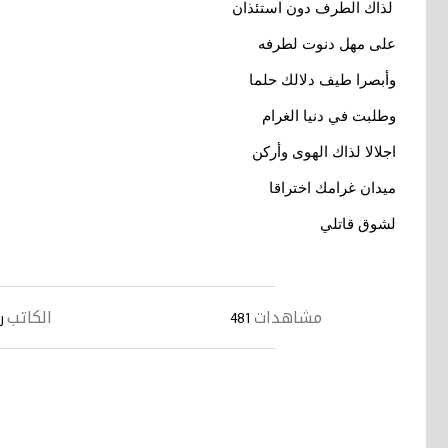
لذاك الطرف دون استئذان
على مهل دنوت لطرفه
وأبصرا طيف دلالك حلما
وطلبت في دنيا الغرام
اجلالا لذاك الهوى وأركن
ميدان غرامك اختراقا
لشوق قاتلي
مشاهدات
الكاتب
481
ر