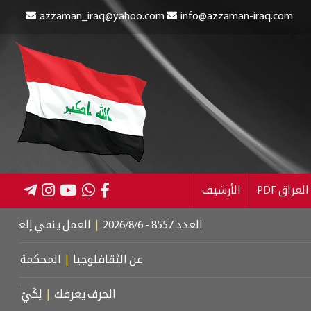
azzaman_iraq@yahoo.com
info@azzaman-iraq.com
عراق PDF
الأرشيف
العدد 8557 - 2026/8/6
|
العمل ينفي إلغاء الإعانة عن المست
عن الثقافلوجيا
|
المحكمة الجنائية الدولي
الحرف يعرفك
|
لِكَيْ أُبَالِغَ فِي حُبِّكِ