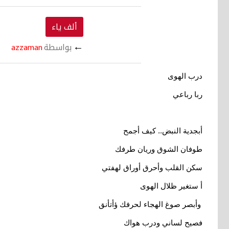
ألف ياء
←
بواسطة
azzaman
درب الهوى
ربا رباعي
أبجدية النبض.. كيف أجمح
طوفان الشوق وريان طرفك
سكن القلب وأحرق أوراق لهفتي
أ ستغير ظلال الهوى
وأبصر صوغ الهجاء لحرفك ؤأتأنق
فصيح لساني ودرب هواك