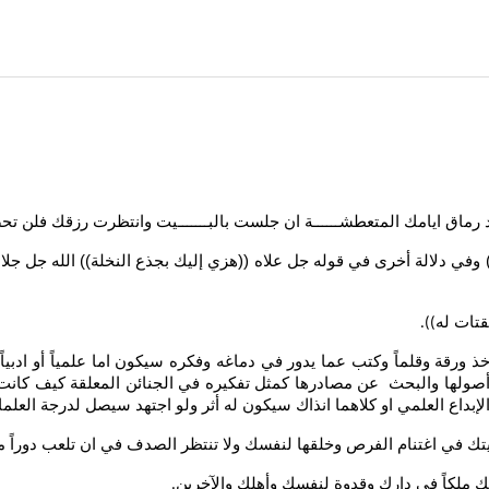
 يسد رماق ايامك المتعطشــــــة ان جلست بالبـــــــيت وانتظرت رزقك فلن
وفي دلالة أخرى في قوله جل علاه ((هزي إليك بجذع النخلة)) الله جل جلا
قتات له
)).
و اخذ ورقة وقلماً وكتب عما يدور في دماغه وفكره سيكون اما علمياً أو اد
ياء وأصولها والبحث عن مصادرها كمثل تفكيره في الجنائن المعلقة كيف ك
إبداع العلمي او كلاهما انذاك سيكون له أثر ولو اجتهد سيصل لدرجة العلماء 
ك في اغتنام الفرص وخلقها لنفسك ولا تنتظر الصدف في ان تلعب دوراً مت
لك ملِكاً في دارك وقدوة لنفسك وأهلك والآخرين
.