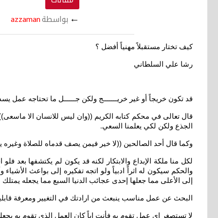
←
بواسطة
azzaman
كيف تختار مستقبلاً مهنياً أفضل ؟
رشا علي السلطاني
قد تكون خريجاً أو غير خريـــــــج ولكن جــــــل ما تحتاجه عمل
قال تعالى في محكم كتابه الكريم ((وان ليس للانسان الا ماسعى)) 
الجذع ولكن لكي يعلمنا السعي
.
وكما قال أحد الصالحين ((لا خير فيمن يصف قدماه للصلاة وغيره ي
لكل منا ملكة الإبداع والابتكار لكنه قد يكون لم يكتشفها بعد فل
والحكم سيكون له اثراً ادبياً ولو اتجه تفكيره إلى بواعث الأش
إلى الأعلى مما جعلها إحدى عجائب الدنيا السبع مما يجعله يمتلك ال
البحث عن عمل مناسب ينبعث من ارادتك في التغيير ومعرفة قابليت
لا تستصغر اي عمل تقوم به فأنت اياً كان العمل الذي تقوم به يجع