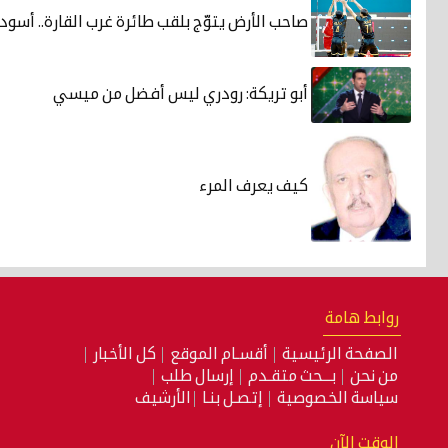
صاحب الأرض يتوّج بلقب طائرة غرب القارة.. أسود
أبو تريكة: رودري ليس أفضل من ميسي
كيف يعرف المرء
روابط هامة
الصفحة الرئيسية
أقسـام الموقع
كل الأخبار
من نحن
بـــحث متقـدم
إرسال طلب
سياسة الخصوصية
إتصـل بنـا
الأرشيف
الوقت الآن