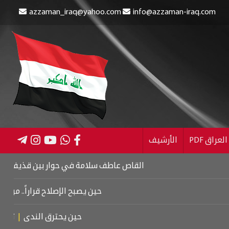
azzaman_iraq@yahoo.com
info@azzaman-iraq.com
عراق PDF
الأرشيف
القاص عاطف سلامة في حوار بين قذيفتين
|
كتاب ا
حين يصبح الإصلاح قراراً.. من كربلاء 
حين يحترق الندى
|
تشييع م