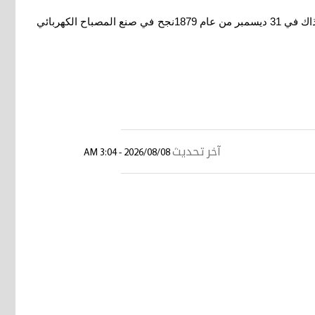
واصل المحاولة حتى ولو الف مرة بالسعي ستجد الفرصة الملائمة لك فأعرف جيداً ان اديسون اكتشف الكهرباء بعد 10000 محاولة فاشلة انذاك في 31 ديسمبر من عام 1879نجح في صنع المصباح الكهربائي
آخر تحديث
2026/08/08 - 3:04 AM