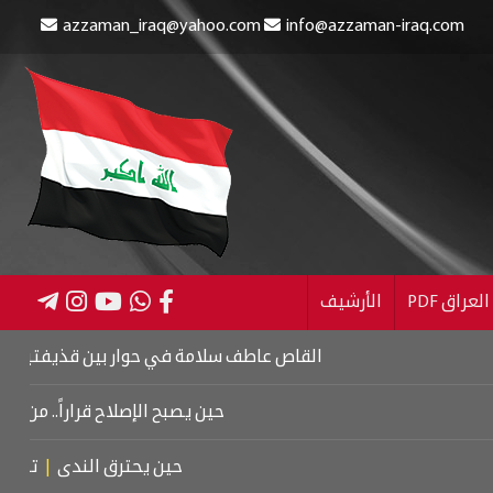
azzaman_iraq@yahoo.com
info@azzaman-iraq.com
عراق PDF
الأرشيف
القاص عاطف سلامة في حوار بين قذيفتين
|
كتاب اسرا
حين يصبح الإصلاح قراراً.. من كربلاء إلى
حين يحترق الندى
|
تشييع موت