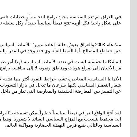
في العراق لم تعد السياسة مجرد برامج انتخابية أو خطابات تلقى
على شكل واحد؛ فكل أزمة تنتج نمطاً سياسياً جديداً، وكل سلطة تب
منذ عام 2003 والعراق يعيش حالة “إعادة تدوير” للأنما
حين تتقاطع المصالح، أما النمط الشعبوي فقد وجد في الفقر والبطال
المشكلة الحقيقية ليست في تعدد الأنماط السياسية فهذا أمر طب
من الأحيان إلى صراع هويات ومناطق ونفوذ، لا إلى منافسة برامج
الأنماط السياسية المعاصرة تشبه خرائط النفوذ أكثر مما تشبه 
شعار التعمير السياسي لكنها سرعان ما تدخل في بازار التسويات
عن التمييز بين المعارضة الحقيقية والمعارضة التي تدار من داخل
لقد أنتج الواقع العراقي نمطاً سياسياً خطيراً يمكن تسميته بـ”ا
الى مجتمعا ينسحب مع المزاج السياسي السائد لا شعوريا وهذا ما ج
السياسية وبالتالي ضيع فرص النهضة الحضارية ومواكبة العالم
.