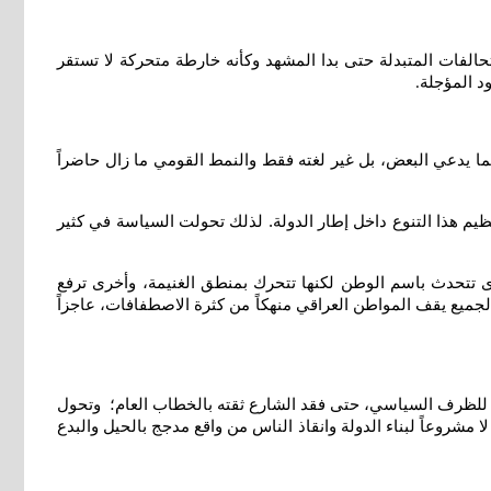
حالفات المتبدلة حتى بدا المشهد وكأنه خارطة متحركة لا تستقر
ود المؤجلة
.
ينته كما يدعي البعض، بل غير لغته فقط والنمط القومي ما زال حاضراً
م هذا التنوع داخل إطار الدولة. لذلك تحولت السياسة في كثير
وى تتحدث باسم الوطن لكنها تتحرك بمنطق الغنيمة، وأخرى ترفع
ميع يقف المواطن العراقي منهكاً من كثرة الاصطفافات، عاجزاً
فقاً للظرف السياسي، حتى فقد الشارع ثقته بالخطاب العام؛ وتحول
مشروعاً لبناء الدولة وانقاذ الناس من واقع مدجج بالحيل والبدع