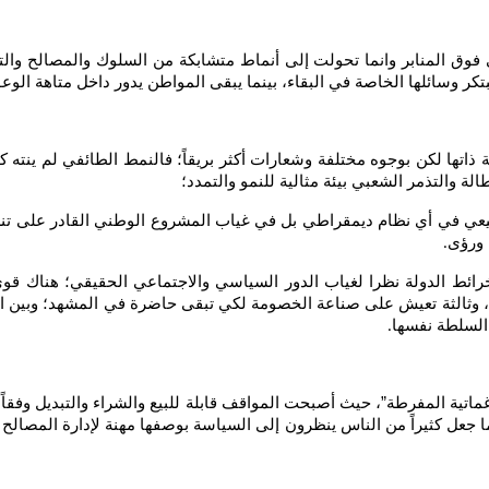
 فوق المنابر وانما تحولت إلى أنماط متشابكة من السلوك والمصالح والت
تكر وسائلها الخاصة في البقاء، بينما يبقى المواطن يدور داخل متاهة الوع
ط السياسية ذاتها لكن بوجوه مختلفة وشعارات أكثر بريقاً؛ فالنمط الطائفي لم 
ة والتذمر الشعبي بيئة مثالية للنمو والتمدد؛
يعي في أي نظام ديمقراطي بل في غياب المشروع الوطني القادر على تنظي
 ورؤى
.
خرائط الدولة نظرا لغياب الدور السياسي والاجتماعي الحقيقي؛ هناك ق
، وثالثة تعيش على صناعة الخصومة لكي تبقى حاضرة في المشهد؛ وبين الج
 السلطة نفسها
.
لبراغماتية المفرطة”، حيث أصبحت المواقف قابلة للبيع والشراء والتبديل و
عل كثيراً من الناس ينظرون إلى السياسة بوصفها مهنة لإدارة المصالح لا 