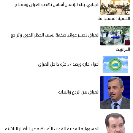
الجنابي: بناء الإنسان أساس نهضة العراق ومفتاح
التنمية المستدامة
العراق يخسر عوائد ضخمة بسبب الحظر الجوي وتراجع
الترانزيت
أجواء حارّة ورصد 57 هزّة داخل العراق
العراق بين الردع والنيابة
المسؤولية المدنية للقوات الأمريكية عن الأضرار الناشئة