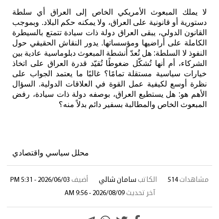
لا يملك المبعوث الأمريكي الخاص إلى العراق أي سلطة
دستورية أو قانونية على العراق، ولا يمكنه حكم البلاد. وبموجب
القانون الدولي، يبقى العراق دولة ذات سيادة تتمتع بالسيطرة
الكاملة على أراضيها ومؤسساتها. يدور النقاش الحقيقي حول
النفوذ لا السلطة: هل تُعدّ أنشطة المبعوث دبلوماسية عادية بين
الشركاء، أم أنها تُشكّل ضغوطًا تُقيّد قدرة العراق على اتخاذ
خيارات سياسية مستقلة تمامًا؟ غالبًا ما يعتمد الجواب على
نظرة أوسع لكيفية عمل القوة في العلاقات الدولية. السؤال
الأهم هو: هل يستطيع العراق، بوصفه دولة ذات سيادة، رفض
المبعوث الخاص والمطالبة بسفير دائم بدلاً منه؟
محلل سياسي واقتصادي
مشاهدات
514
الكاتب
سامان شالي
أضيف
2026/06/03 - 5:31 PM
آخر تحديث
2026/08/09 - 9:56 AM