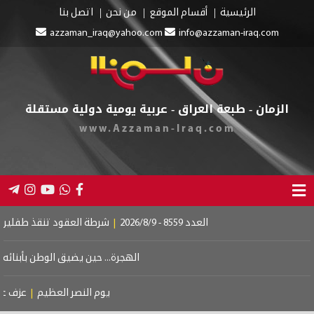
الرئيسية
أقسام الموقع
من نحن
اتصل بنا
azzaman_iraq@yahoo.com
info@azzaman-iraq.com
الزمان - طبعة العراق - عربية يومية دولية مستقلة
www.Azzaman-Iraq.com
العدد 8559 - 2026/8/9
|
شرطة العقود تنقذ طفلين من الغ
الهجرة... حين يضيق الوطن بأبنائه
|
دبل
يوم النصر العظيم
|
عزف على و