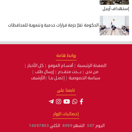
إستهداف أربيل
الحكومة تقرّ حزمة قرارات خدمية وتنموية للمحافظات
روابط هامة
الصفحة الرئيسية
أقسـام الموقع
كل الأخبار
من نحن
بـــحث متقـدم
إرسال طلب
سياسة الخصوصية
إتصـل بنـا
الأرشيف
تابعنا على
إحصائيات الزوار
اليوم
507
الشهر
8099
الكلي
16097803