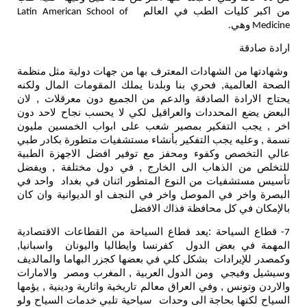
من اكبر كليات الطب في العالم
Latin American School of
وهي
.
Medicine
ارادة صادقة
وشهادتها من الشهادات المعترف بها من جهات دولية مثل منظمة
الصحة العالمية, فحري بنا وبلدنا يملك المقومات المال ولكنه
يحتاج الارادة الصادقة والدعم من الجميع دون معرقلات , لان
البعض يضع المحددات والعراقيل لكي لا يحسب نجاح لاحد دون
اخر , يجب التفكير بمصير شعب على ابواب الخمسين مليون
نسمة , وعليه يجب التفكير بأنشاء مستشفيات متطورة بكادر طبي
عالي التخصص وكفوء ومحفز مع توفير افضل الاجهزة الطبية
للتخلص من الذهاب الى الخارج , في دول مختلفة , ويفضل
تأسيس مستشفيات من النوع المتطور اثنان في بغداد واحد في
البصرة واخر في الموصل واخر في النجف او الديوانية وان كان
بالإمكان في كل محافظة فذاك الافضل
قطاع السياحة :يعد قطاع السياحة من القطاعات الاقتصادية
7-
المهمة في بعض الدول كفرنسا وايطاليا واليونان واسبانيا,
وكمصدر للإيرادات بشكل كلي في بعضها كجزر البهاما والمالديف
وسيشيل وفيجي ومن الدول العربية , المغرب ومصر والامارات
والاردن وتونس , وفي العراق معالم تاريخية واثارية ودينية , يؤمها
السياح لكنها بحاجة الى وحدات سياحية تلبي خدمات السياح ولو