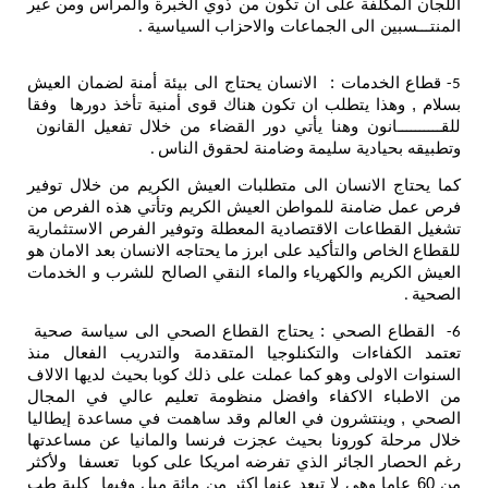
اللجان المكلفة على ان تكون من ذوي الخبرة والمراس ومن غير
المنتـــسبين الى الجماعات والاحزاب السياسية
.
قطاع الخدمات : الانسان يحتاج الى بيئة أمنة لضمان العيش
5-
بسلام , وهذا يتطلب ان تكون هناك قوى أمنية تأخذ دورها وفقا
للقــــــــــانون وهنا يأتي دور القضاء من خلال تفعيل القانون
وتطبيقه بحيادية سليمة وضامنة لحقوق الناس
.
كما يحتاج الانسان الى متطلبات العيش الكريم من خلال توفير
فرص عمل ضامنة للمواطن العيش الكريم وتأتي هذه الفرص من
تشغيل القطاعات الاقتصادية المعطلة وتوفير الفرص الاستثمارية
للقطاع الخاص والتأكيد على ابرز ما يحتاجه الانسان بعد الامان هو
العيش الكريم والكهرياء والماء النقي الصالح للشرب و الخدمات
الصحية
.
القطاع الصحي : يحتاج القطاع الصحي الى سياسة صحية
6-
تعتمد الكفاءات والتكنلوجيا المتقدمة والتدريب الفعال منذ
السنوات الاولى وهو كما عملت على ذلك كوبا بحيث لديها الالاف
من الاطباء الاكفاء وافضل منظومة تعليم عالي في المجال
الصحي , وينتشرون في العالم وقد ساهمت في مساعدة إيطاليا
خلال مرحلة كورونا بحيث عجزت فرنسا والمانيا عن مساعدتها
رغم الحصار الجائر الذي تفرضه امريكا على كوبا تعسفا ولأكثر
من 60 عاما وهي لا تبعد عنها اكثر من مائة ميل وفيها كلية طب