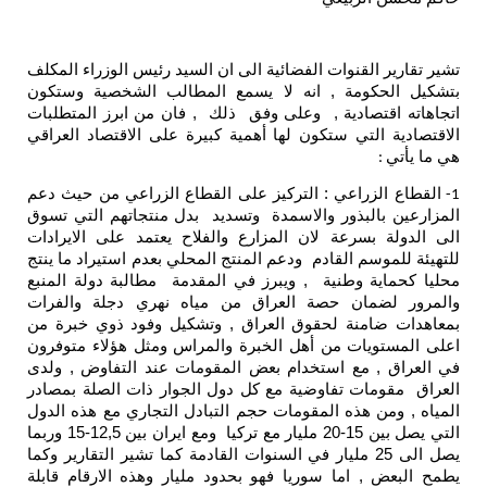
تشير تقارير القنوات الفضائية الى ان السيد رئيس الوزراء المكلف
بتشكيل الحكومة , انه لا يسمع المطالب الشخصية وستكون
اتجاهاته اقتصادية , وعلى وفق ذلك , فان من ابرز المتطلبات
الاقتصادية التي ستكون لها أهمية كبيرة على الاقتصاد العراقي
هي ما يأتي
:
القطاع الزراعي : التركيز على القطاع الزراعي من حيث دعم
1-
المزارعين بالبذور والاسمدة وتسديد بدل منتجاتهم التي تسوق
الى الدولة بسرعة لان المزارع والفلاح يعتمد على الايرادات
للتهيئة للموسم القادم ودعم المنتج المحلي بعدم استيراد ما ينتج
محليا كحماية وطنية , ويبرز في المقدمة مطالبة دولة المنبع
والمرور لضمان حصة العراق من مياه نهري دجلة والفرات
بمعاهدات ضامنة لحقوق العراق , وتشكيل وفود ذوي خبرة من
اعلى المستويات من أهل الخبرة والمراس ومثل هؤلاء متوفرون
في العراق , مع استخدام بعض المقومات عند التفاوض , ولدى
العراق مقومات تفاوضية مع كل دول الجوار ذات الصلة بمصادر
المياه , ومن هذه المقومات حجم التبادل التجاري مع هذه الدول
التي يصل بين 15-20 مليار مع تركيا ومع ايران بين 12,5-15 وربما
يصل الى 25 مليار في السنوات القادمة كما تشير التقارير وكما
يطمح البعض , اما سوريا فهو بحدود مليار وهذه الارقام قابلة