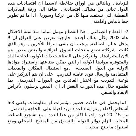
للزيادة , وبالتالي هي اوراق ضاغطة لاسيما ان اقتصاديات هذه
الدول تعاني من مشاكل اقتصادية , اضافة الى ورقة الصادرات
النفطية التي تستفيد منها كل من تركيا وسوريا , اذا ما تم تطوير
خط بانياس وادامته
.
القطاع الصناعي : هذا القطاع مهمل تماما منذ سنة الاحتلال
2-
عام 2003 وكأن هناك أجندة خارجية تفرض على العراق ان لا
يدخل عالم الصناعة, ويجب ان يبقى سوقا للأخرين , وهو الذي
كانت شركاته تصنع منتجات للسوق العراقية والبعض يصدر يتم
الان استيرادها , والتركيز على الصناعات ذات الاولوية لحاجة البلد
والمتوفرة موادها الاولية او التي يمكن صناعتها واستيراد موادها
الاولية من الدول الصديقة ,مع استبدال المكائن والمعدات
المتقادمة وارسال قوى عاملة للتدريب على ان يتم التركيز على
نوعية التدريب مع اختبار العائدين من الدورات التدريبية, بما
تعلموه خلال هذه الدورات البعض اذ ان البعض يرسلون لأغراض
الايفاد والسفر
.
كما يحصل في حالات حضور مؤتمرات او مفاوضات يكفي 3-5
أشخاص أكفاء , يتم ايفاد اعداد تزيد احيانا على الحاجة وقد تصل
بين 15 -20 فرد واحيانا اكثر من هذا العدد , مع تشجيع الصناعة
المحلية بالزام دوائر الدولة بالتسوق من المنتوج المحلي ومنع
استيراد ما ينتج محليا
.