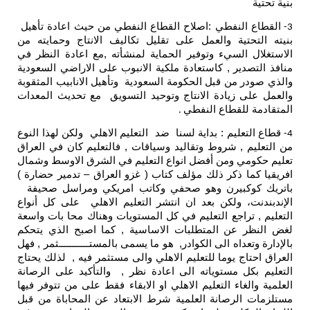
بنية تحتية
القطاع النفطي :اصلاح القطاع النفطي من حيث اعادة تأهيل
3-
بنيته التحتية والعمل على تقليل تكاليف الانتاج وحمايته من
الاستغلال السيء وتوفير الحماية لمنشأته ,مع اعادة النظر في
منافذ التصدير , كاستعادة ملكية الانبوب على الاراضي السعودية
والذي صودر من قبل الحكومة السعودية وتأهيل الانابيب المثقوبة
والعمل على زيادة الانتاج وتوحيد التسويق مع تحديث المعدات
المتقادمة للقطاع النفطي
.
قطاع التعليم : بداية لسنا ضد التعليم الاهلي ولكن لهذا النوع
4-
من التعليم , شروط وتقاليد وسياقات , فالتعليم كان في العراق
تعليم حكومي ومن أفضل انواع التعليم في الشرق الاوسط وشمال
افريقيا كما ذكر ذلك مؤلف كتاب ( غزو العراق – تدمير حضارة )
باتريك كوكبيرن وهو صحفي وكاتب امريكي ومراسل صحيفة
الإندبندنت، ولكن بعد ان انتشر التعليم الاهلي على كل أنواع
التعليم , تراجع التعليم في كل المستويات وهناك محا بات واسعة
لغض النظر عن المتطلبات الاساسية , كما اصبح الذي يتحكم
بالإدارة وتعداه الى الكوادر, هو ما يسمى بالمستـــــــــــثمر , فهل
العراق احتاج يوما للتعليم الاهلي والى مستثمر فيه , لذلك يحتاج
التعليم بكل مستوياته الى اعادة نظر , والتأكيد على الرصانة
العلمية والغاء التعليم الاهلي او الابقاء فقط على من تتوفر فيها
مستلزمات الرصانة العلمية شرط الابتعاد عن المحاباة من قبل