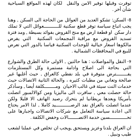
توفرت وقبلها توفير الامن والنقل لكان لهذه المواقع السياحية
شأن أخر
.
السكن: تشكو العديد من العوائل من الحاجة الى السكن , وهنا
8-
يجب اتباع سياسة توفر قطع سكنية للــــــــــــعوائل التي لا تملك
دار سكن او قطعة ارض مع منح القروض بفوائد بسيطة , ومد فترة
تسديد القروض مع مراقبة المجمعات السكنية التي يفرض
مالكوها اسعار خيالية للوحدات السكنية قياسا بالدور التي تعرض
للبيع في المحافظات الشمالية
.
النقل والمواصلات : هنا حالتين , الاولى حالة الطرق والشوارع
9-
التي بحاجة الى اصلاح وادامة مستمرة وكل المستلزمات
يفـــــــــترض متوفرة في بلد نفطي كالعراق , حيث أغلبها غير
صالحة وتعاني من مطبات كثيره ، والحالة الثانية الاتصالات حيث
خدمات النت سيئة في غالب الاحيان ومـــــــــكلفة أيضا , وسأذكر
حالة حصلت معي , سافرت الى ماليزيا ومن كوالالمبور اتصلت
بأمريكا وبعدها بريطانيا لم يتحرك رصيد الهاتف الا قليلا ولكن
عندما اتصلت بالعراق نفد الرصــــــــــــيد كاملا , لذا الامر يحتاج
الى اعادة سياسة التعامل مع شركات الاتصالات واجبارها على
تحــــــــــــــسين خدمة الاتصــــــــالات وخفض الكلفة
.
ان العراق بلدنا وعزيز ويستحق ,ويجب ان تخلص في عملنا لشعب
طيب ونبيل
.