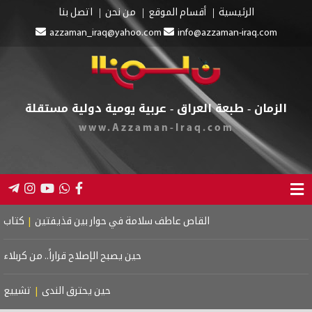
الرئيسية
أقسام الموقع
من نحن
اتصل بنا
azzaman_iraq@yahoo.com
info@azzaman-iraq.com
الزمان - طبعة العراق - عربية يومية دولية مستقلة
www.Azzaman-Iraq.com
القاص عاطف سلامة في حوار بين قذيفتين
|
كتاب اسرائيل
حين يصبح الإصلاح قراراً.. من كربلاء إلى
حين يحترق الندى
|
تشييع موت