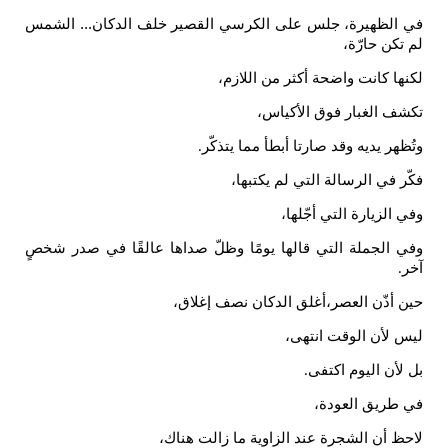
 الظهيرة، جلس على الكرسي القصير خلف الدكان... الشمس
 تكن حارّة،
نها كانت واضحة أكثر من اللازم،
شف الغبار فوق الأكياس،
ُظهر يديه وقد صارتا أبطأ مما يتذكّر
.
ّر في الرسالة التي لم يكتبها،
ي الزيارة التي أجّلها،
ي الجملة التي قالها يومًا وظلّ صداها عالقًا في صدر شخصٍ
ر
.
ن أذّن العصر،أغلق الدكان نصف إغلاق،
س لأن الوقت انتهى،
 لأن اليوم اكتفى
.
 طريق العودة،
حظ أن الشجرة عند الزاوية ما زالت هناك،