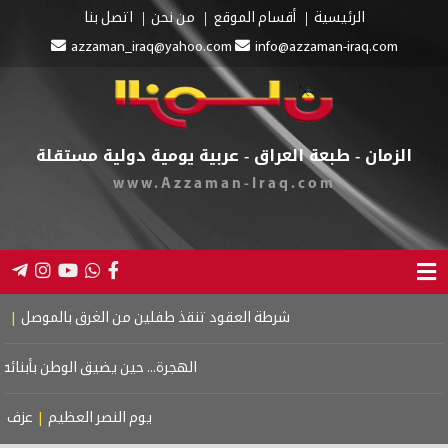
الرئيسية
أقسام الموقع
من نحن
اتصل بنا
azzaman_iraq@yahoo.com
info@azzaman-iraq.com
الزمان - طبعة العراق - عربية يومية دولية مستقلة
www.Azzaman-Iraq.com
شرطة العقود تنقذ طفلين من الغرق بالموصل
|
خصومات سومو ت
الهجرة... حين يضيق الوطن بأبنائه
|
دبلوماسية
يوم النصر العظيم
|
عزف على وتر الخ