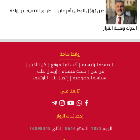
حين يُؤجَّل الوطن بأمرٍ عابر… طريق التنمية بين إرادة
ة وهيبة القرار
روابط هامة
الصفحة الرئيسية
أقسـام الموقع
كل الأخبار
من نحن
بـــحث متقـدم
إرسال طلب
سياسة الخصوصية
إتصـل بنـا
الأرشيف
تابعنا على
إحصائيات الزوار
اليوم
1052
الشهر
8644
الكلي
16098348