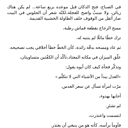
 الصباح، فتح الدكان قبل موعده بربع ساعة... لم يكن هناك
ائن، ولا سببٌ واضح للعجلة،لكنّه شعر أن الجلوس في البيت
ر أثقل من الوقوف خلف الطاولة الخشبية القديمة
.
ح الزجاج بقطعة قماش رطبة،
ك خطًا مائلًا لم ينتبه له،
 عاد ومسحه بدقّة زائدة، كأن الخطّ خطأ أخلاقي يجب تصحيحه
.
ّق الميزان في مكانه المعتاد،تأكّد أن الكفّتين متساويتان،
ذكّر فجأة كيف كان أبوه يقول
:
لعدل يبدأ من الأشياء التي لا تتكلّم
.»
ّت امرأة تسأل عن سعر العدس
.
ابها بهدوء،
تشتَرِ
.
تسمت واعتذرت،
ومأ برأسه، كأنه هو من ينبغي أن يعتذر
.