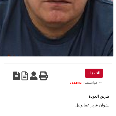
ألف ياء
←
بواسطة
azzaman
يق العودة
وان عزيز عمانوئيل