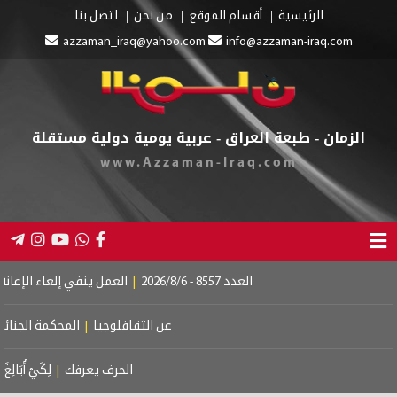
الرئيسية
أقسام الموقع
من نحن
اتصل بنا
azzaman_iraq@yahoo.com
info@azzaman-iraq.com
الزمان - طبعة العراق - عربية يومية دولية مستقلة
www.Azzaman-Iraq.com
العدد 8557 - 2026/8/6
|
العمل ينفي إلغاء الإعانة عن 
عن الثقافلوجيا
|
المحكمة الجنائية ا
الحرف يعرفك
|
لِكَيْ أُبَالِغَ فِي