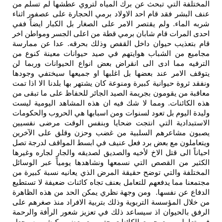
المختلفة التي تبحث عن برك المياه لتروي عطشها لم تسلم من
عنف البشر فقد قام احد الاولاد برمي الحجارة على عصفور اثناء
شربه الماء. ولم يقتصر الامر على الصغار بل الكبار ايضاً ففي
احدى المرات قام شابان برمي قطة من اعلى الجسر ومواطن اخر
قام بتعذيب حيوان داخل القفص وذلك بحرقه. عدا عن ممارسة
مجاميع من الشباب هوايتهم في صيد حيوانات معينة كنوع من
الترفيه مما ادى الى انقراض بعض انواع الحيوانات وربما لن
يتوقف الامر عند بعضها بل اغلبها او جميعها سيختفي وجودها
ونفقد ثروة حيوانية كبيرة ومنوعة كان يشتهر بها بلدنا الا اذا تمت
معاقبة من يقومون بجريمة الصيد الجائر للحفاظ على ما تبقى من
هذه الكائنات. ومما لا شك فيه ان هذه المشاهد اليومية ليست
وليدة اليوم بل تعود لسنوات ومن اسبابها هي الحروب والحكومات
الاستبدادية التي انتجت ضحايا وبنفس الوقت مرضى نفسيين
يصبون مشاعرهم السلبية من غضب وحزن وقلق على الآخرين
ويتعاملون مع بعض برد فعل عنيف في ابسط المواقف لدرجة تصل
احياناً الى قتل الاخ لأخيه والصديق لصديقه والجار لجاره وغيرها
الكثير من القصص التي نسمعها ونشاهدها يومياً عبر الوسائل
المختلفة والتي توضح حقيقة المرض الذي يعانيه نسبة كبيرة من
مجتمعنا مما يدفعهم للتعامل بعنف تجاه كائنات ضعيفة لا تستطيع
الدفاع عن نفسها. ومن وجهة نظري يمكن الحد من هذه الظاهرة
من خلال المؤسسة التربوية وذلك بتربية الافراد منذ صغرهم على
الرفق بالحيوان اذ سيساعد ذلك في تعزيز شعور الرأفة والرحمة