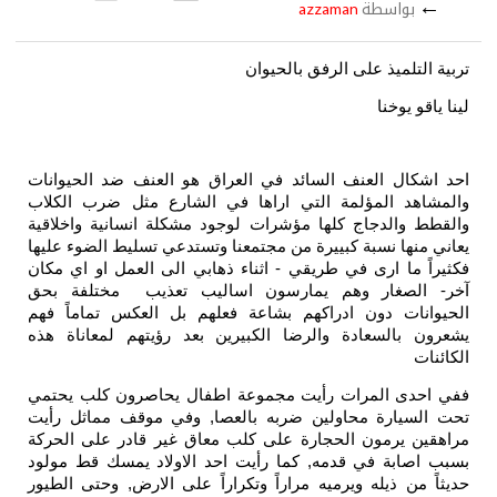
←
بواسطة
azzaman
تربية التلميذ على الرفق بالحيوان
لينا ياقو يوخنا
احد اشكال العنف السائد في العراق هو العنف ضد الحيوانات
والمشاهد المؤلمة التي اراها في الشارع مثل ضرب الكلاب
والقطط والدجاج كلها مؤشرات لوجود مشكلة انسانية واخلاقية
يعاني منها نسبة كبييرة من مجتمعنا وتستدعي تسليط الضوء عليها
فكثيراً ما ارى في طريقي - اثناء ذهابي الى العمل او اي مكان
آخر- الصغار وهم يمارسون اساليب تعذيب مختلفة بحق
الحيوانات دون ادراكهم بشاعة فعلهم بل العكس تماماً فهم
يشعرون بالسعادة والرضا الكبيرين بعد رؤيتهم لمعاناة هذه
الكائنات
ففي احدى المرات رأيت مجموعة اطفال يحاصرون كلب يحتمي
تحت السيارة محاولين ضربه بالعصا, وفي موقف مماثل رأيت
مراهقين يرمون الحجارة على كلب معاق غير قادر على الحركة
بسبب اصابة في قدمه, كما رأيت احد الاولاد يمسك قط مولود
حديثاً من ذيله ويرميه مراراً وتكراراً على الارض, وحتى الطيور