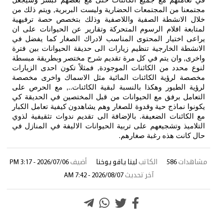
في تعاملهم مع جميع الكائنات حتى مع بعضهم كبشر وسيجعل
مجتمعنا من المجتمعات الحضارية وليست البربرية, ويتم ذلك من
خلال الانشطة الصفية واللاصفية وذلك بتخصص حصة ترفيهية
لمتابعة افلام الرسوم المتحركة وتقارير عن الحيوانات على ان
يراعى اختيار المحتوى المناسب لادراك الصغار كما يفضل في
الانشطة الخارجية تنظيم زيارات الى حديقة الحيوانات بين فترة
واخرى, وان يتم في كل مرة تقديم شرح مختصر وبطريقة مبسطة
لنوع محدد من الكائنات الموجودة, فمثلاً تكون احدى الزيارات
مخصصة لرؤية الكائنات المائية مثل الاسماك واخرى مخصصة
لرؤية الطيور وهكذا بالنسبة لبقية الكائنات.., مع الحرص على
التعامل برفق مع الحيوانات من قبل المختصين في الحديقة كي
يكونوا نماذج حية وقدوة للصغار وهم يشاهدون كيفية تعامل الكبار
مع الكائنات الضعيفة. بالإضافة الى تقديم ندوات تثقيفية لذوي
التلاميذ وتشجيعهم على تربية الحيوانات الاليفة في المنازل في
حال كانت هذه رغبة صغارهم
.
مشاهدات
586
الكاتب
لينا ياقو يوخنا
أضيف
2026/07/06 - 3:17 PM
آخر تحديث
2026/08/07 - 7:42 AM