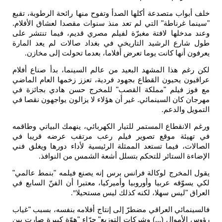
عة أكلها الصدأ وتفوح منها رائحة الرطوبة، تقبع
 التي لم تعد منذ سنوات مقصدا لعشاق الأفلام.
افتة مغبرّة لفيلم مصري قديم، فيما تنتشر على
يد التاريخي في بغداد صالات لم يعد المارة
نت يوما تعرض أفلاما، بعدما تحولت إلى مخازن
.
مشهد البعيد من عالم السينما، بدأ صناع أفلام
القطاع بجهود فردية، تعزز زخمها العام الماضي
"مملكة القصب" للمخرج حسن هادي بجائزة في
ينمائي. غير أن هؤلاء لا يزالون يواجهون نقصا في
.
المستمر للتيار الكهربائي، ينهمك البياتي وطاقمه
قع تصوير فيلم رعب مرتقب عرضه قريبا في
تستعد الممثلة الرئيسية لأداء دورها ويغلق فني
ر للتحكم بتسلل أشعة الشمس من النوافذ
.
وكالة فرانس برس إنه يصنع فيلمه "بنمط عالمي"
يا وأوروبيا وأميركيا، معتبرا أن الفنّ السابع في
لا، لكنه كذلك ليس مستحيلا
".
راقي مضطرّ إلى إنتاج أفلامه بنفسه، بسبب "غياب
...) وشركات التوزيع" جرّاء "هوّة كبيرة صارت بين