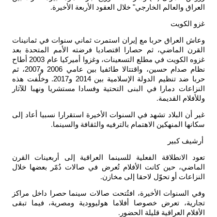
الخارجي" خلال العقود الأربعة الأخيرة
.
ربا مع إيران استمرت ثماني سنوات في ثمانينات
 ثم حصارا اقتصاديا فرضته الأمم المتحدة بعد
غزوه الكويت في مطلع التسعينات، وغزوا أميركيا عام 2003 أطاح
نظام صدام حسين، واقتتالا طائفيا بين عامي 2006 و2007، ثم
حربا ضد تنظيم الدولة الإسلامية بين 2014 و2017. وخلّفت هذه
 في البنى التحتية وفسادا مستشريا ونهبا للآثار
.
تشهد في السنوات الأخيرة استقرارا نسبيا أعاد إلى
 الاهتمام بالترفيه والثقافة والسينما
.
 الفعلية للسينما العراقية إلى أربعينات القرن
انت الأفلام تُعرض في صالات دُمّر بعضها خلال
ّل لاحقا إلى مخازن
.
لأخيرة، افتُتحت صالات سينما حصرا داخل مراكز
خصوصا أفلاما هوليوودية ومصرية، فيما تبقى
 قليلة الحضور
.