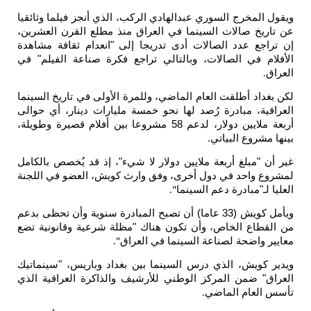
لسوري عبدالهادي الركب، الذي أنجز فيلما وثائقيا
ت السينما في العراق منذ مطلع القرن العشرين،
الصالات أدى تدريجا إلى "انعدام ثقافة مشاهدة
صالات، وبالتالي تراجع فكرة صناعة الفيلم" في
ت العام الماضي، وللمرة الأولى في تاريخ السينما
رة رُصد لها نحو خمسة مليارات دينار، أي حوالى
أربعة ملايين دولار، لدعم 58 مشروعا بين أفلام قصيرة وطويلة،
ياتي
.
ربعة ملايين دولار لا شيء"، إذ قد يُخصص بالكامل
ي دول أخرى، وفق وارث كويش، العضو في اللجنة
 دعم السينما
".
ويأمل كويش (33 عاما) أن تصبح المبادرة سنوية وأن تحظى بدعم
اص، وأن تكون هناك "مظلة شرعية وقانونية تضع
صناعة السينما في العراق
".
لذي درس السينما بين بغداد وباريس، "سينماتيك
لمركز الوطني للأرشيف والذاكرة العراقية الذي
ماضي
.