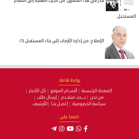
در في هذا المشرق: من الحرب الأهلية إلى السلام
إصلاح: من إدارة الأزمات إلى بناء المستقبل (1)
روابط هامة
ة الرئيسية
أقسـام الموقع
كل الأخبار
ن نحن
بـــحث متقـدم
إرسال طلب
اسة الخصوصية
إتصـل بنـا
الأرشيف
تابعنا على