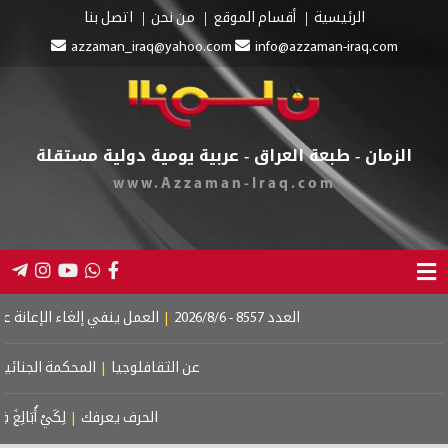
ية
أقسام الموقع
من نحن
اتصل بنا
azzaman_iraq@yahoo.com
info@azzama
بعة العراق - عربية يومية دولية مستقلة
www.Azzaman-Iraq.co
2026/8/6
|
العمل ينفي إلغاء الإعانة عن المستفيدين
|
إطلاق رواتب
عن الثقافلوجيا
|
المحكمة الجنائية الدولية.. إستقلال العدال
الحرف يعرفك
|
لِكَيْ أُبَالِغَ فِي حُبِّكِ
|
لم أكن أخاف الظ