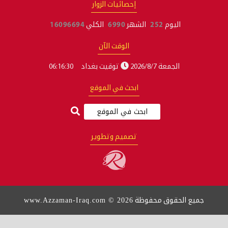
إحصائيات الزوار
م
252
الشهر
6990
الكلي
16096694
الوقت الآن
2026/8/7
توقيت بغداد
06:16:30
ابحث في الموقع
تصميم وتطوير
www.Azzaman-Iraq.com © 2026
وق محفوظة