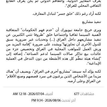
 الدولية، والطاقم الدولي لم يكن يعرف الطابع
 للعراق
".
ذلك "خلق جسر" لتبادل المعارف
.
عة نيويورك أن "عدم فهم الحكومات" المتعاقبة
 ثقافيا واجتماعيا خلق "ظروفا تثني الكثيرين عن
م داخل العراق (...) وتحديات غير ضرورية سبق
ن تجاوزتها".ويشدد على ضرورة "إقامة المزيد من
مواهب المحلية في العراق وتخصيص جزء من
اكر صالات السينما لدعم الصناعة"، إضافة إلى
ظّم كل هذه الأنشطة من دون التدخل في العملية
سينفذ "مشاريع أخرى في العراق"، ويضيف أن "هناك
خاص الذين يرغبون في سرد قصصهم وصنع الأفلام"
ى أرضه
.
677
أضيف
2026/07/04 - 12:18 AM
آخر تحديث
2026/08/06 - 9:34 PM