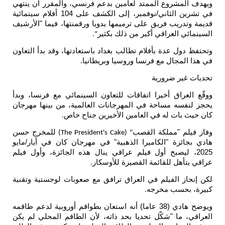
 الممتد لعامين بدعم فرنسي، والمقرر أن ينتهي
في تشرين الثاني/نوفمبر، إلى الكشف على 104 أفلام سينمائية
ريق على ترميمها يدويا ورقمنتها، فيما "الأرشيف
اقي أكبر من ذلك بكثير
".
 بأفلام تطالب بغداد باستعادتها، وقد بدأ التعاون
مع فرنسا وروسيا وبريطانيا
.
ورية
خيرا اتفاقات للتعاون السينمائي مع فرنسا، وبدأ
احة في المهرجانات العالمية، من بينها مهرجان
 في العامين الأخيرين جناح خاص
.
لكة القصب
للمخرج حسن
" (The President's Cake)
لكاميرا الذهبية" في مهرجان كان في أيار/مايو
بح أول فيلم عراقي ينال هذه الجائزة، وأول فيلم
قائمة القصيرة للأوسكار
.
لم في العراق ترافق مع صعوبات لوجستية وتقنية
مخرجه
.
ويوضح هادي (38 عاما) أنه استعان بطواقم أوروبية لدعم طاقمه
كّل تحديا بحد ذاته، لأن الطاقم المحلي لم يكن