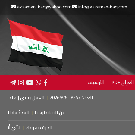
azzaman_iraq@yahoo.com
info@azzaman-iraq.com
عراق PDF
الأرشيف
العدد 8557 - 2026/8/6
|
العمل ينفي إلغاء الإعانة عن الم
عن الثقافلوجيا
|
المحكمة الجنائية الدو
الحرف يعرفك
|
لِكَيْ أُبَالِغَ فِي حُبِّ