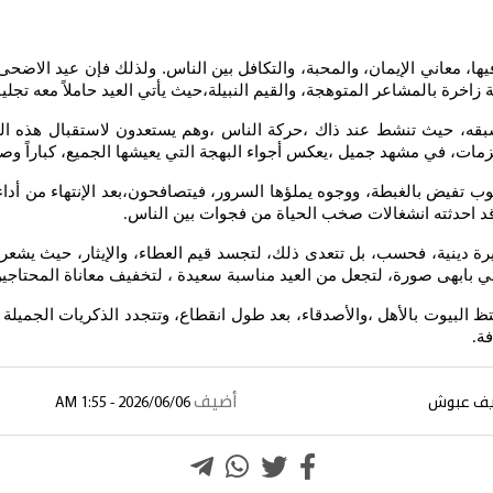
يها، معاني الإيمان، والمحبة، والتكافل بين الناس. ولذلك فإن عيد ال
ة زاخرة بالمشاعر المتوهجة، والقيم النبيلة،حيث يأتي العيد حاملاً معه تجل
ي تسبقه، حيث تنشط عند ذاك ،حركة الناس ،وهم يستعدون لاستقبال هذه ال
ات، في مشهد جميل ،يعكس أجواء البهجة التي يعيشها الجميع، كباراً وصغارا
لوب تفيض بالغبطة، ووجوه يملؤها السرور، فيتصافحون،بعد الإنتهاء من أدا
 قد احدثته انشغالات صخب الحياة من فجوات بين الناس
.
يرة دينية، فحسب، بل تتعدى ذلك، لتجسد قيم العطاء، والإيثار، حيث يشعر 
اعي بابهى صورة، لتجعل من العيد مناسبة سعيدة ، لتخفيف معاناة المحتاجي
كتظ البيوت بالأهل ،والأصدقاء، بعد طول انقطاع، وتتجدد الذكريات الجميلة
فة
.
أضيف
يف عبوش
2026/06/06 - 1:55 AM