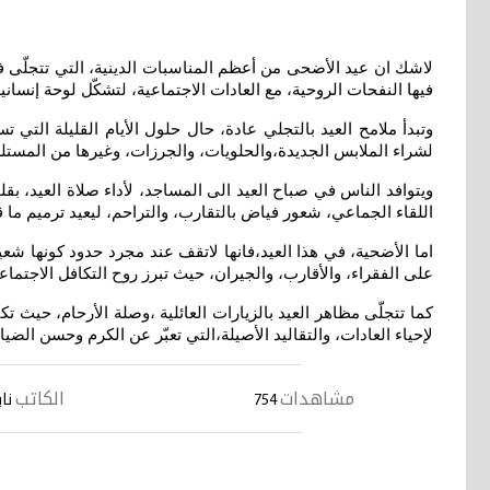
لاشك ان عيد الأضحى من أعظم المناسبات الدينية، التي تتجلّى ف
فيها النفحات الروحية، مع العادات الاجتماعية، لتشكّل لوحة إنساني
وتبدأ ملامح العيد بالتجلي عادة، حال حلول الأيام القليلة الت
لشراء الملابس الجديدة،والحلويات، والجرزات، وغيرها من المستلزم
ويتوافد الناس في صباح العيد الى المساجد، لأداء صلاة العيد، بق
اللقاء الجماعي، شعور فياض بالتقارب، والتراحم، ليعيد ترميم ما
اما الأضحية، في هذا العيد،فانها لاتقف عند مجرد حدود كونها شع
على الفقراء، والأقارب، والجيران، حيث تبرز روح التكافل الاجتم
كما تتجلّى مظاهر العيد بالزيارات العائلية ،وصلة الأرحام، حيث ت
لإحياء العادات، والتقاليد الأصيلة،التي تعبّر عن الكرم وحسن الضيا
مشاهدات
الكاتب
754
نا