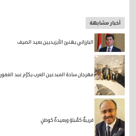
أخبار مشابهة
البارزاني يهنئ الآيزيديين بعيد الصيف
مهرجان ساحة المبدعين العرب يكرّم عبد الغفور:
قريبةٌ كقُبلةٍ وبعيدةٌ كوطنٍ