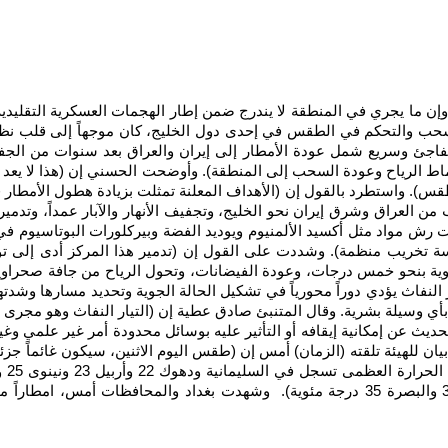
، وإن ما يجري في المنطقة لا يندرج ضمن إطار الهجمات العسكرية التقلي
لسحب والتحكم في الطقس في إحدى دول الخليج، كان موجهاً إلى قلب نظا
ي مفاجئ وسريع شمل عودة الأمطار إلى إيران والعراق بعد سنوات من ا
نماط الرياح وعودة السحب إلى المنطقة). وأوضحت الحسني إن (هذا لا يعد تغ
قس). واستطرد بالقول إن (الأهداف المعلنة تمثلت بزيادة هطول الأمطار
لعراق وشرق إيران نحو الخليج، وتجفيف الأنهار والآبار عمداً، وتدمير 
ملت رش مواد مثل أكسيد الألمنيوم ويوديد الفضة وبيركلورات البوتاسيوم
دسة تخريب منظمة). وشددت على القول إن (تدمير هذا المركز أدى إلى ت
خفاض درجات الحرارة التي كانت تتجاوز 50 درجة مئوية بنحو خمس درجات، وعودة الفيضانات، وتحول 
النفاث يؤدي دوراً محورياً في تشكيل الحالة الجوية وتحديد مسارها وشد
رعته بأي وسيلة بشرية. وقال المتنبئ صادق عطية إن (التيار النفاث وهو مج
ديث عن إمكانية إيقافه أو التأثير عليه بوسائل محدودة أمر غير علمي وغير 
بيان للهيئة تلقته (الزمان) أمس إن (طقس اليوم الاثنين، سيكون غائماً جز
وبابل وكربلاء والديوانية وميسان 33 والنجف وذي قار والمثنى 34 والبصرة 35 درجة مئوية). و