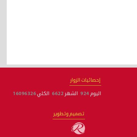
إحصائيات الزوار
اليوم
924
الشهر
6622
الكلي
16096326
تصميم وتطوير