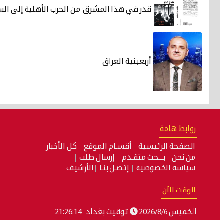
قدر في هذا المشرق: من الحرب الأهلية إلى ال
أربعينية العراق
روابط هامة
الصفحة الرئيسية
أقسـام الموقع
كل الأخبار
من نحن
بـــحث متقـدم
إرسال طلب
سياسة الخصوصية
إتصـل بنـا
الأرشيف
الوقت الآن
الخميس 2026/8/6
توقيت بغداد
21:26:15