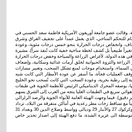
دية. وقالت عضو جامعة أوريغون الأمريكية فاطمة سعد الحسني في
م للتحكم المناخي، الذي يعمل عمداً على تجفيف العراق وشرق
لجفاف، وانخفاض درجات الحرارة بنحو خمس درجات مئوية، وعودة
يراً طبيعياً بل كشف لخطة مناخية خفية كانت تُنفذ سراً). مشيرة
 في هذه الدولة، لأغراض الزراعة والسياحة وخفض درجات الحرارة
الزراعة والثروة الحيوانية لخلق أزمات غذائية وسكانية، وإضعاف
 في السماء، واستخدام موجات لمنع تشكل السحب، وتغيير مسارات
وقف العمليات فجأة، ما أسفر عن عودة الأمطار التي كانت شبه
الرياح من جافة صحراوية إلى رطبة بحرية، وعودة السحب التي كانت تُسحب نحو الخليج
تها، بوصفه المحرك الديناميكي الرئيس للأنظمة الجوية في طبقات
رى هوائي سريع في الطبقات العليا يتجه من الغرب إلى الشرق يسهم
دقيق). فيما وجهت الهيئة العامة للأنواء الجوية والرصد الزلزالي
ئياً مع تساقط زخات مطر رعدية في أماكن متفرقة من البلاد، تزداد
غزارتها ليلاً في المنطقة الوسطى). ولفت البيان إلى إن (درجات الحرارة العظمى تسجل في السليمانية ودهوك 22 وأربيل 23 ونينوى 25 وكركوك 27 والأنبار 29 وديالى وواسط وصلاح الدين 30 وبغداد 31
شهدت بغداد والمحافظات أمس، امطاراً متوسطة الى غزيرة الشدة، ما دفع الهيئة إلى اصدار تحذير خاص