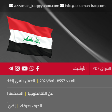
azzaman_iraq@yahoo.com
info@azzaman-iraq.com
عراق PDF
الأرشيف
العدد 8557 - 2026/8/6
|
العمل ينفي إلغاء الإعانة عن الم
عن الثقافلوجيا
|
المحكمة الجنائية الدو
الحرف يعرفك
|
لِكَيْ أُبَالِغَ فِي حُبّ