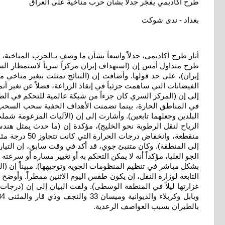
طرح أكاديمي يفجّر جدلاً بشأن حرب مناخية على العراق
بغداد - ندى شوكت
أثار طرح أكاديمي، جدلاً واسعاً بشأن ما وصف بـالحرب المناخية
طرح متداول أمس إن (استهداف إيران مركزاً سرياً لاستمطار ا
إيران)، على حد قولها. وأضافت إن (النتائج تمثلت بتغير مناخ
الفيضانات التي ساهمت جزئياً في إنقاذ الزراعة، فضلاً عن تغير أ
إلى إن (المركز السري كان جزءاً من شبكة عالمية للتحكم في الط
في المناطق الحارة، بينما تضمنت الأهداف الخفية سحب السحب من ا
البلدين وجعلهما تابعين). وأشارت إلى إن (الآليات المزعومة ش
الرياح لنقل الرطوبة نحو الخليج)، مؤكدة إن (ما حدث يمثل هن
منقطعة، وان
إلى المنطقة). وكان متنبئ جوي، قد أكد في وقت سابق، إن التيار 
الجو العليا، مؤكداً أنه لا يمكن التحكم به أو تغيير مساره أو س
بشكل مباشر في تنظيم المنظومات الجوية وتوجيهها). مبيناً إن (الح
التابعة لوزارة النقل، إن يكون طقس اليوم الاثنين ممطراً. وأوضح 
بالطيران بسبب العواصف الرعدية
.