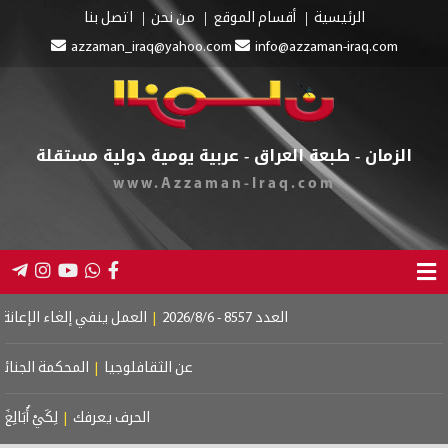
الرئيسية
أقسام الموقع
من نحن
اتصل بنا
azzaman_iraq@yahoo.com
info@azzaman-iraq.com
الزمان - طبعة العراق - عربية يومية دولية مستقلة
www.Azzaman-Iraq.com
العدد 8557 - 2026/8/6
|
العمل ينفي إلغاء الإعانة عن 
عن الثقافلوجيا
|
المحكمة الجنائية ا
الحرف يعرفك
|
لِكَيْ أُبَالِغَ فِي