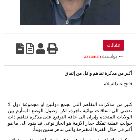
مقالات
←
بواسطة
azzaman
أكبر
من
مذكرة
تفاهم
وأقل
من
إتفاق
فاتح عبدالسلام
كثير
من
مذكرات
التفاهم
التي
تجمع
دولتين
او
مجموعة
دول
لا
تفضي
الى
اتفاقات
نهائية
ناجزة،
لكن
وصول
الوضع
المتأزم
بين
الولايات
المتحدة
وإيران
الى
حافة
التوقيع
على
مذكرة
تفاهم
ذات
جوانب
عملية
تفكك
جدار
الازمة
هو
انجاز
نوعي
قد
يقود
الى
ما
هو
أكبر
في
خلال
الفترة
المقترحة
والتي
تناهز
ستين
يوماً
.