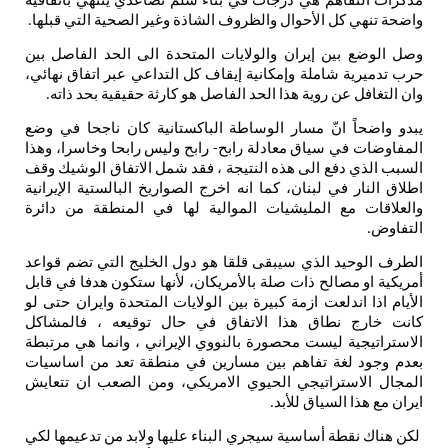
مذكرات
التفاهم
هي
درجات
في
بناء
سلم
تصاعدي
ينتهي
باتفاقية
واضحة
تنهي
كل
الأحوال
والظروف
الشاذة
وغير
الصحية
التي
قبلها
.
وصل
الوضع
بين
إيران
والولايات
المتحدة
الى
الحد
الفاصل
بين
حرب
تدميرية
شاملة
وإمكانية
إيقاف
كل
التداعي
عبر
اتفاق
نهائي،
وان
التغافل
عن
روية
هذا
الحد
الفاصل
هو
كارثة
حقيقية
بحد
ذاته
.
يبدو
واضحاً
انّ
مسار
الوساطة
الباكستانية
كان
ناجحا
في
وضع
المفاوضات
في
سياق
معادلة
رابح
رابح
وليس
رابحا
وخاسرا،
وهذا
-
السبب
الذي
دفع
الى
هذه
النتيجة
،
فقد
شمل
الاتفاق
الوشيك
وقف
اطلاق
النار
في
لبنان،
كما
انه
اخرج
الصواريخ
البالستية
الإيرانية
والعلاقات
مع
المليشيات
الموالية
لها
في
المنطقة
من
دائرة
التفاوض
.
الطرف
الوحيد
الذي
سيبقى
قلقا
هو
دول
الخليج
التي
تضم
قواعد
أمريكية
او
مصالح
ذات
صلة
بالأمريكان،
لأنها
ستكون
هدفا
في
قابل
الأيام
اذا
اندلعت
ازمة
كبيرة
بين
الولايات
المتحدة
وايران
حتى
لو
كانت
خارج
نطاق
هذا
الاتفاق
في
حال
توقيعه
،
فالمشاكل
الاستراتيجية
ليست
محصورة
بالنووي
الإيراني
،
وانما
هي
مرتبطة
بعدم
وجود
لغة
تفاهم
بين
مسارين
في
منطقة
تعد
من
اساسيات
المجال
الاستراتيجي
الحيوي
الامريكي،
ومن
الصعب
ان
تتعايش
ايران
مع
هذا
السياق
للأبد
.
لكن
هناك
نقطة
أساسية
سيجري
البناء
عليها
ولابد
من
تدعيمها
لكي