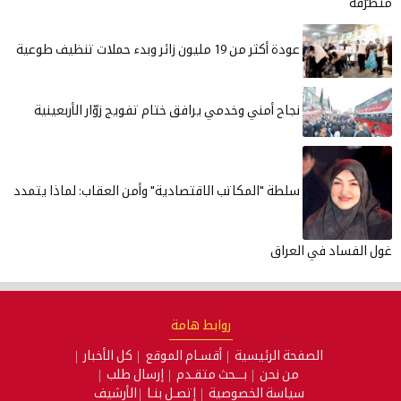
متطرّفة
عودة أكثر من 19 مليون زائر وبدء حملات تنظيف طوعية
نجاح أمني وخدمي يرافق ختام تفويج زوّار الأربعينية
سلطة "المكاتب الاقتصادية" وأمن العقاب: لماذا يتمدد
غول الفساد في العراق
روابط هامة
الصفحة الرئيسية
أقسـام الموقع
كل الأخبار
من نحن
بـــحث متقـدم
إرسال طلب
سياسة الخصوصية
إتصـل بنـا
الأرشيف