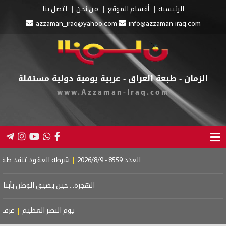
الرئيسية
أقسام الموقع
من نحن
اتصل بنا
azzaman_iraq@yahoo.com
info@azzaman-iraq.com
الزمان - طبعة العراق - عربية يومية دولية مستقلة
www.Azzaman-Iraq.com
العدد 8559 - 2026/8/9
|
شرطة العقود تنقذ طفلين من
الهجرة... حين يضيق الوطن بأبنائه
|
يوم النصر العظيم
|
عزف على