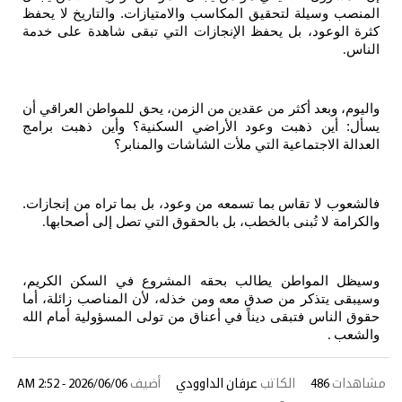
المنصب وسيلة لتحقيق المكاسب والامتيازات. والتاريخ لا يحفظ
كثرة الوعود، بل يحفظ الإنجازات التي تبقى شاهدة على خدمة
الناس
.
واليوم، وبعد أكثر من عقدين من الزمن، يحق للمواطن العراقي أن
يسأل: أين ذهبت وعود الأراضي السكنية؟ وأين ذهبت برامج
العدالة الاجتماعية التي ملأت الشاشات والمنابر؟
فالشعوب لا تقاس بما تسمعه من وعود، بل بما تراه من إنجازات.
والكرامة لا تُبنى بالخطب، بل بالحقوق التي تصل إلى أصحابها
.
وسيظل المواطن يطالب بحقه المشروع في السكن الكريم،
وسيبقى يتذكر من صدق معه ومن خذله، لأن المناصب زائلة، أما
حقوق الناس فتبقى ديناً في أعناق من تولى المسؤولية أمام الله
والشعب
.
مشاهدات
486
الكاتب
عرفان الداوودي
أضيف
2026/06/06 - 2:52 AM