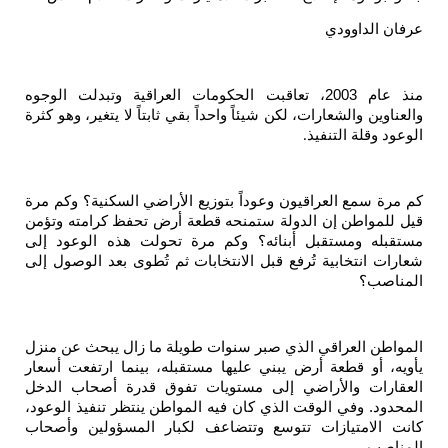
عرفان الداوودي
منذ عام 2003، تعاقبت الحكومات العراقية وتبدلت الوجوه
والعناوين والشعارات، لكن شيئاً واحداً بقي ثابتاً لا يتغير، وهو كثرة
الوعود وقلة التنفيذ
.
كم مرة سمع العراقيون وعوداً بتوزيع الأراضي السكنية؟ وكم مرة
قيل للمواطن إن الدولة ستمنحه قطعة أرض تحفظ كرامته وتؤمن
مستقبله ومستقبل أبنائه؟ وكم مرة تحولت هذه الوعود إلى
شعارات انتخابية تُرفع قبل الانتخابات ثم تُطوى بعد الوصول إلى
المناصب؟
المواطن العراقي الذي صبر سنوات طويلة ما زال يبحث عن منزل
يأويه، أو قطعة أرض يبني عليها مستقبله، بينما ارتفعت أسعار
العقارات والأراضي إلى مستويات تفوق قدرة أصحاب الدخل
المحدود. وفي الوقت الذي كان فيه المواطن ينتظر تنفيذ الوعود،
كانت الامتيازات تتوسع وتتضاعف لكبار المسؤولين وأصحاب
المناصب