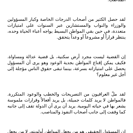
.
لقد حصل الكثير من أصحاب الدرجات الخاصة وكبار المسؤولين
والوزراء والنواب والمستشارين عبر السنوات على امتيازات
متعددة، في حين بقي المواطن البسيط يواجه أعباء الحياة وحده،
ينتظر قراراً أو مشروعاً أو وعداً يتحقق
.
إن القضية ليست مجرد أرض سكنية، بل قضية عدالة ومساواة.
فكيف يمكن إقناع المواطن بجدية الوعود وهو يرى أن المسؤول
يحصل على امتيازاته بسرعة، بينما تبقى حقوق الناس مؤجلة إلى
أجل غير معلوم؟
لقد ملّ العراقيون من التصريحات والخطب والوعود المتكررة.
فالمواطن لا يريد كلمات جميلة، بل يريد أفعالاً وقرارات ملموسة
يشعر بها في حياته اليومية. يريد أن يرى أن الدولة تقف إلى جانبه
كما وقفت إلى جانب أصحاب النفوذ والمناصب
.
إن المسؤول الحقيقي هو من يجعل المواطن أولويته، لا من يجعل