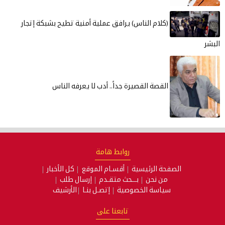
(كلام الناس) يرافق عملية أمنية تطيح بشبكة إتجار
البشر
القصة القصيرة جداً.. أدب لا يعرفه الناس
روابط هامة
الصفحة الرئيسية
أقسـام الموقع
كل الأخبار
من نحن
بـــحث متقـدم
إرسال طلب
سياسة الخصوصية
إتصـل بنـا
الأرشيف
تابعنا على