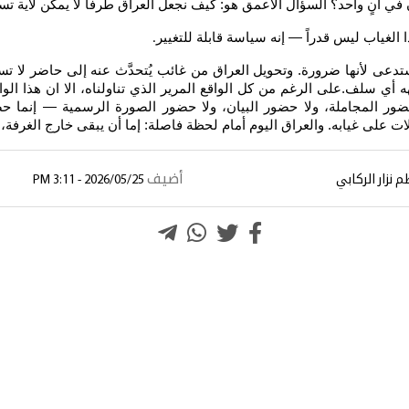
آنٍ واحد؟ السؤال الأعمق هو: كيف نجعل العراق طرفاً لا يمكن لأية تسوي
لغياب ليس قدراً — إنه سياسة قابلة للتغيير
.
تُستدعى لأنها ضرورة. وتحويل العراق من غائب يُتحدَّث عنه إلى حاضر لا 
 أي سلف.على الرغم من كل الواقع المرير الذي تناولناه، الا ان هذا ا
حضور المجاملة، ولا حضور البيان، ولا حضور الصورة الرسمية — إنما 
دلات على غيابه. والعراق اليوم أمام لحظة فاصلة: إما أن يبقى خارج الغرفة، وإ
أضيف
 نزار الركابي
2026/05/25 - 3:11 PM