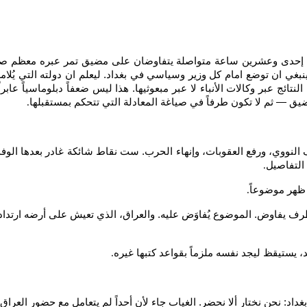
 إحدى وعشرين ساعة متواصلة يتفاوضان على مضيق تمر عبره معظم صادر
ا ينبغي ان توضع امام كل وزير وسياسي في بغداد. ليعلم ان دولته التي يُل
ئج عبر وكالات الأنباء لا عبر مبعوثيها. هذا ليس ضعفاً دبلوماسياً عابراً
لمضيق — ثم لا تكون طرفاً في صياغة المعادلة التي تتحكم بمستقبلها
.
ووي، ورفع العقوبات، وإنهاء الحرب. ست نقاط شائكة غادر بعدها الوفد
التفاصيل
.
 ظهر موضوعاً
.
رف يفاوض. الموضوع يُفاوَض عليه. والعراق، الذي تعيش على أرضه ارتداد
د، يستيقظ ليجد نفسه ملزماً بقواعد كتبها غيره
.
ل بغداد: نحن نختار ألا نحضر. الغياب جاء لأن أحداً لم يتعامل مع حضور الع