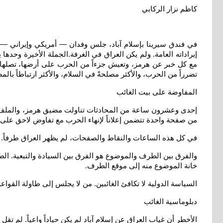
كاظم نزار الركابي
في فندق سيرينا بإسلام آباد، جلس وفدان — أمريكي وإيراني —
إيراداته العامة. ولم يكن العراق في الغرفة.الجملة الأخيرة وحده
مع كل خبر عن هرمز، وتعيش جزءاً من الحرب على أرضها، تصلها النتا
تضرراً من الحرب، والأكثر مصلحةً في السلام، والأكثر ارتباطاً با
المفاوضة على بيت الغائب
إحدى وعشرون ساعة من المحادثات تناولت مضيق هرمز، والملف الن
من صفحة واحدة تتضمن إعلاناً لإنهاء الحرب مع تفاوض لاحق على 
في كل هذه الساعات والنقاط والصفحات، لم يظهر العراق طرفاً.
والفرق بين الطرف والموضوع هو الفرق بين السيادة والتبعية. الط
خانة الموضوع منه إلى موقع الطرف
.
السياسة الدولية لا تكافئ الغائبين. من لا يجلس إلى طاولة القواع
دبلوماسية الغائب
الأخطر أن غياب العراق عن إسلام آباد لم يكن حياداً واعياً. لم تق