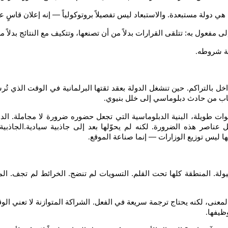
هي دولة مستبعدة. والاستبعاد ليس تفصيلاً بروتوكولياً — إنه إعلان قاسٍ ع
 مفعول به: تتلقى القرارات بدلاً من أن تصنعها، وتتكيف مع النتائج بدلاً 
غة شروطه
.
لداخل بالتراكم. حين تنشغل الدولة بعقد ثقتها البرلمانية في الوقت الذي ت
ياب من حادث دبلوماسي إلى خلل بنيوي
.
سنوات طويلة، البنية الدبلوماسية التي تجعل حضوره ضرورة لا مجاملة. الد
ناصر هذه الضرورة. لكنه لم يحوّلها بعد إلى جاذبية سيادية.الجاذبية ال
ها ليس توزيع الوزارات — إنما صناعة الموقع
.
لة. المنطقة كلها تحت القلم. التسويات لم تنضج. الخرائط لم تجف. الم
معنى، لكنه يحتاج ترجمة سريعة في الفعل. الشراكة المتوازنة لا تعني ال
ظيفها
.