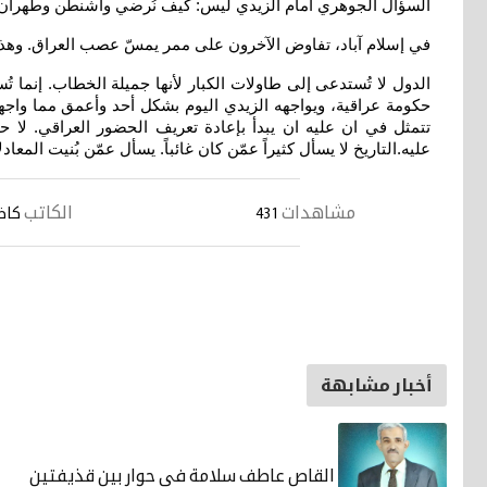
السؤال الجوهري أمام الزيدي ليس: كيف نُرضي واشنطن وطهران في 
في إسلام آباد، تفاوض الآخرون على ممر يمسّ عصب العراق. وهذا ا
الدول لا تُستدعى إلى طاولات الكبار لأنها جميلة الخطاب. إنما 
حكومة عراقية، ويواجهه الزيدي اليوم بشكل أحد وأعمق مما واجهه
تتمثل في ان عليه ان يبدأ بإعادة تعريف الحضور العراقي. لا 
عليه.التاريخ لا يسأل كثيراً عمّن كان غائباً. يسأل عمّن بُنيت المعا
مشاهدات
الكاتب
431
كاظم
أخبار مشابهة
القاص عاطف سلامة في حوار بين قذيفتين