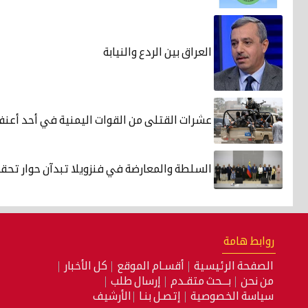
العراق بين الردع والنيابة
عشرات القتلى من القوات اليمنية في أحد أعن
السلطة والمعارضة في فنزويلا تبدآن حوار تحق
روابط هامة
الصفحة الرئيسية
أقسـام الموقع
كل الأخبار
من نحن
بـــحث متقـدم
إرسال طلب
سياسة الخصوصية
إتصـل بنـا
الأرشيف