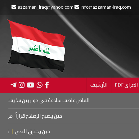
azzaman_iraq@yahoo.com
info@azzaman-iraq.com
عراق PDF
الأرشيف
القاص عاطف سلامة في حوار بين قذيفتين
|
كتاب اسرائي
حين يصبح الإصلاح قراراً.. من كربلاء إلى
حين يحترق الندى
|
تشييع موت