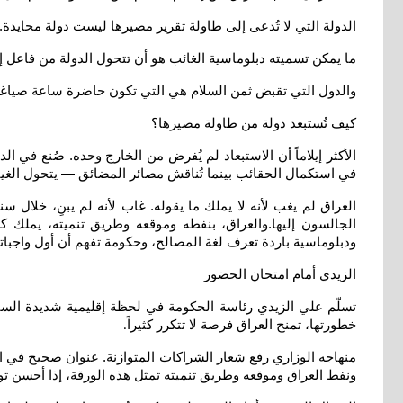
الدولة التي لا تُدعى إلى طاولة تقرير مصيرها ليست دولة محايدة. 
ما يمكن تسميته دبلوماسية الغائب هو أن تتحول الدولة من فاعل إلى
والدول التي تقبض ثمن السلام هي التي تكون حاضرة ساعة صيا
كيف تُستبعد دولة من طاولة مصيرها؟
الأكثر إيلاماً أن الاستبعاد لم يُفرض من الخارج وحده. صُنع في ا
في استكمال الحقائب بينما تُناقش مصائر المضائق — يتحول الغ
العراق لم يغب لأنه لا يملك ما يقوله. غاب لأنه لم يبنِ، خلال 
الجالسون إليها.والعراق، بنفطه وموقعه وطريق تنميته، يملك كل ع
ودبلوماسية باردة تعرف لغة المصالح، وحكومة تفهم أن أول واجبات
الزيدي أمام امتحان الحضور
تسلّم علي الزيدي رئاسة الحكومة في لحظة إقليمية شديدة السيو
خطورتها، تمنح العراق فرصة لا تتكرر كثيراً
.
منهاجه الوزاري رفع شعار الشراكات المتوازنة. عنوان صحيح في ال
ونفط العراق وموقعه وطريق تنميته تمثل هذه الورقة، إذا أحسن تو