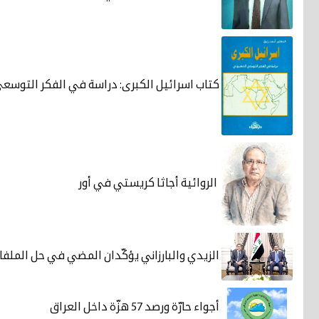
كتاب اسرائيل الكبرى: دراسة في الفكر التوسع
الروائية أجاثا كريستي في أور
الزيدي والبارزاني يؤكّدان المضي في حل الملفا
أجواء حارّة ورصد 57 هزّة داخل العراق