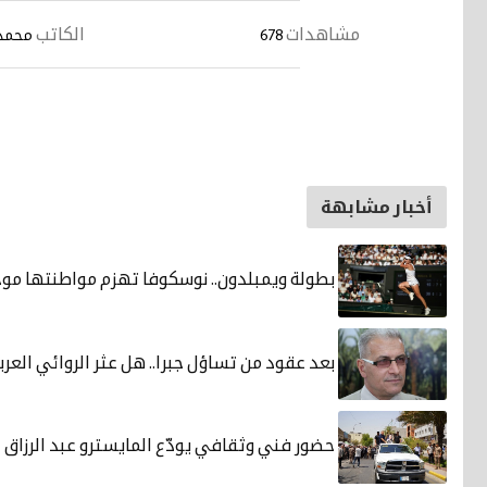
مشاهدات
الكاتب
678
محمد 
أخبار مشابهة
بطولة ويمبلدون.. نوسكوفا تهزم مواطنتها موخوف
بعد عقود من تساؤل جبرا.. هل عثر الروائي العر
حضور فني وثقافي يودّع المايسترو عبد الرزاق 