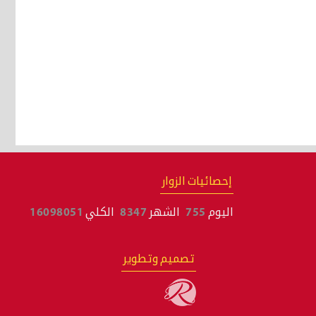
إحصائيات الزوار
اليوم
755
الشهر
8347
الكلي
16098051
تصميم وتطوير