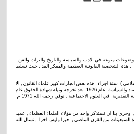
مراٌة الادب والسياسة) لمؤلفه الاستاذ الراحل شكري صبري الحديثي ( 1932-2014 ) , يتضمن موضوعات منوعة في الادب والسياسة والتاريخ والتراث والفن .
. هذة الشخصية القانونية العظيمة والمفكر الفذ , حيث نسلط
امي ) ستة اجزاء , هذه بعض انجازات كبير علماء القانون , الا
وهو الدكتور المرجعية عبد الرزاق بن احمد السنهوري , المولود في الاسكندرية عام 1895 م حاصل على الدكتوراه في القانون والاقتصاد والسياسة عام 1926 بعد تخرجه ونيله شهادة الحقوق عام
1917 , وفي عام 1946, اختير عضوا بمجمع اللغة العربية , ثم عين رئيسا لمجلس الدولة بمصر عام 1949 , حاصل على جائزة الدولة التقديرية في العلوم الاجتماعية . توفي رحمه الله 1971 م
.وحري بنا ان نستذكر واحد من هؤلاء العلماء العظماء , عميد
رة السبعينات من القرن الماضي , اخيرا وليس اخرا , نسال الله