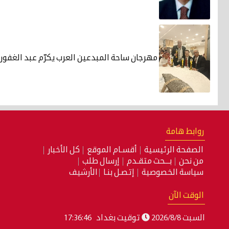
مهرجان ساحة المبدعين العرب يكرّم عبد الغفور:
روابط هامة
الصفحة الرئيسية
أقسـام الموقع
كل الأخبار
من نحن
بـــحث متقـدم
إرسال طلب
سياسة الخصوصية
إتصـل بنـا
الأرشيف
الوقت الآن
السبت 2026/8/8
توقيت بغداد
17:36:47