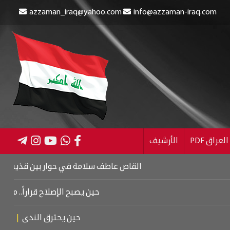
azzaman_iraq@yahoo.com
info@azzaman-iraq.com
عراق PDF
الأرشيف
القاص عاطف سلامة في حوار بين قذيفتين
|
كتاب 
حين يصبح الإصلاح قراراً.. من كربلاء
حين يحترق الندى
|
تشييع م