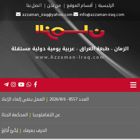
الرئيسية
أقسام الموقع
من نحن
اتصل بنا
azzaman_iraq@yahoo.com
info@azzaman-iraq.com
الزمان - طبعة العراق - عربية يومية دولية مستقلة
www.Azzaman-Iraq.com
العدد 8557 - 2026/8/6
|
العمل ينفي إلغاء الإعانة عن
عن الثقافلوجيا
|
المحكمة الجنائية ا
الحرف يعرفك
|
لِكَيْ أُبَالِغَ فِي