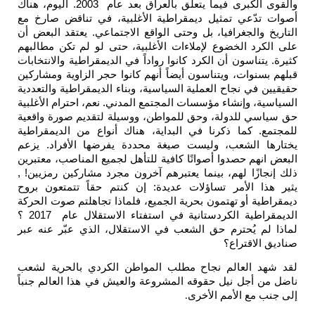
والقوى الكبرى فيما يتعلق بالعراق بعد عام 2003. اليوم، هناك
أصوات تدّعي تمثيل ديمقراطية الأغلبية، في تناقض صارخ مع
التاريخ والجغرافيا، بل وحتى الواقع الاجتماعي. يعتقد البعض أن
على الكرد الخضوع لإملاءات الأغلبية، حتى لو لم تكن مطالبهم
كثيرة. يتناسون أن الكرد كانوا رواداً في الديمقراطية والانتخابات
قبلهم بسنوات، ويتناسون أيضاً أنهم كانوا حجر الزاوية ومشاركين
حقيقيين في نجاح العملية السياسية، وبناء الديمقراطية والتعددية
السياسية، وإنشاء مؤسسات المجتمع المدني. نعم، احترام الأغلبية
حق سياسي للدولة، وحق للمواطن، ووسيلة لتقديم صورة واقعية
للمجتمع. كما ذكرنا في البداية، هناك أنواع من الديمقراطية
يختارها الشعب، وليست صيغة محددة يفرضها الأفراد. يزعم
البعض انهم حصدوا أصواتًا كافية للتأهل لجميع المناصب، معتبرين
ذلك إنجازًا لهم، بينما يعتبرهم آخرون مجرد مشاركين رمزيين! ,
يثير هذا الأمر تساؤلات عديدة: إن كنتم حقاً تتمتعون بروح
ديمقراطية أو تهتمون بحرية الجميع، فلماذا تجاهلتم صوت الحركة
الديمقراطية الكردستانية في استفتاء الاستقلال عام 2017 ؟
لماذا لم يُحترم حق الشعب في الاستقلال، الذي عبّر عنه عبر
صناديق الاقتراع؟
لقد شهد العالم نجاح مطلب المواطن الكردي بالحرية لشعب
ناضل من أجل نيل حقوقه المشروعة والعيش في هذا العالم جنباً
إلى جنب مع الأمم الأخرى
.