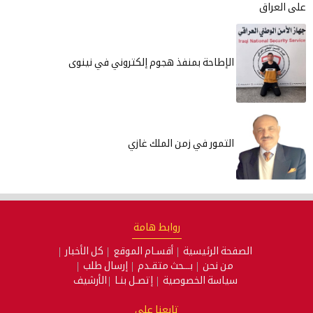
على العراق
الإطاحة بمنفذ هجوم إلكتروني في نينوى
التمور في زمن الملك غازي
روابط هامة
الصفحة الرئيسية
أقسـام الموقع
كل الأخبار
من نحن
بـــحث متقـدم
إرسال طلب
سياسة الخصوصية
إتصـل بنـا
الأرشيف
تابعنا على