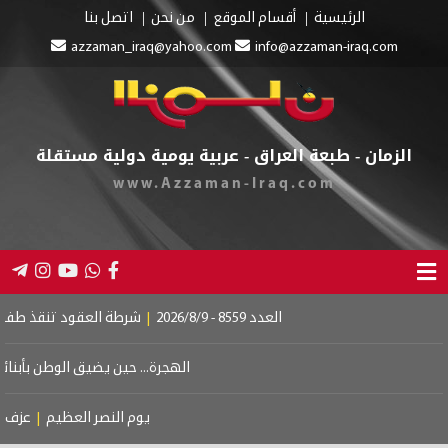
الرئيسية
أقسام الموقع
من نحن
اتصل بنا
azzaman_iraq@yahoo.com
info@azzaman-iraq.com
الزمان - طبعة العراق - عربية يومية دولية مستقلة
www.Azzaman-Iraq.com
العدد 8559 - 2026/8/9
|
شرطة العقود تنقذ طفلين من 
الهجرة... حين يضيق الوطن بأبنائه
|
د
يوم النصر العظيم
|
عزف على 