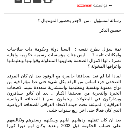
←
بواسطة
azzaman
رسالة لمسؤول .. من الأجدر بحضور المونديال ؟
حسين الذكر
ثمة سؤال يطرح نفسه : السنا دولة وحكومة ذات صلاحيات
وامكانات تامة ؟ .. اليس هناك مؤسسات رسمية حكومية واهلية
تصرف لها الاموال الضخمة بعناوينها المتداولة وقوانينها وتعليماتها
واعرافها المخولة ؟
لماذا اذا لم تعد صحافتنا حاضرة مع الوفود بعد ان كان الموفد
الصحفي جزء اساس من الوفد بكل شيء حتى غدا مؤثرا فيه من
نواح معنوية ونفسية وتنظيمية واستشارية متعددة سيما لاصحاب
الخبرة والتجربة من صحفينا الكبار .. بعد ان كانوا يسافرون
ويشاركون في البطولات ويحملون اسم ( الصحافة الرياضية
العراقية ) المنبثقة تحت خيمة الاتحاد العراقي للصحافة الرياضية
الذي كان فعالا حتى آخر اربع سنوات خلت
.
بعد ان كان تنقلهم وذهابهم ايابهم وسكنهم وسفرهم وتكاليفهم
على حساب الحكومة قبل 2003 وبعدها وكان لهم دورا كبيرا