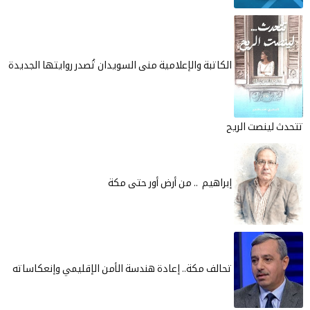
الكاتبة والإعلامية منى السويدان تُصدر روايتها الجديدة
تتحدث لينصت الريح
إبراهيم .. من أرض أور حتى مكة
تحالف مكة.. إعادة هندسة الأمن الإقليمي وإنعكاساته