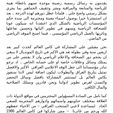
يقدمون به رسائل رسمية رصينة موحدة تسهم باعطاء هيبة
للرياضة والمتابعة والمراقبة ونشر وتثقيف الجماهير بما يجري
بشكل رسمي واضح جلي .. فلماذا عطل دورهم لهذه الدرجة .. بعد
ان استبشرنا خيرا بوصول اسماء معينة ومحترمة الى سدة حكم
المؤسسات الرياضية بالشكل الذي اعتقدنا انه سيكون عونا
للصحافة الرياضية ويسهم في تطوير الياتها وتحسين تفاعلها
وتاثريها بالعمل الرياضي المؤسسي .. فيما اصبح الموفد الرياضي
من الماضي
.
نحن مقبلين على المشاركة في كاس العالم كحدث كبير بعد
اربعين سنة وفي بطولة تعد هي الاكبر في تاريخ المونديال لا ينبغي
ان يحجم دور الصحافة والاعلام الرياضي وان لا يقتصر على من
يمتلك وسائل وعلاقات خاصة او على حسابه الخاص .. اذ نرجو
تبادر مؤسساتنا الى جعل الوفد الاعلامي العراقي الاكبر والافضل
تمثيل بتاريخ العراق والبطولات ليكون اضافة ليس لاننا سنفوز
بكاس العالم بل لنستثمر المشاركة بافضل وسائل التحضر
والتمدن لغرض تطوير ادواتنا ونحن قادرين ونمتلك الصلاحية
والمال الكافي
.
كما نامل من السادة المسؤولين المحترمين في مواقع الدولة ذات
العلاقة بمختلف عناوينهم واسمائهم وادوارهم المحترمة للسعي
الجاد لمساعدة لاعبي المنتخب العراقي – من الاحياء حفظهم
الله ورحم من غادرنا – ممن شاركوا في كاس العالم 1986