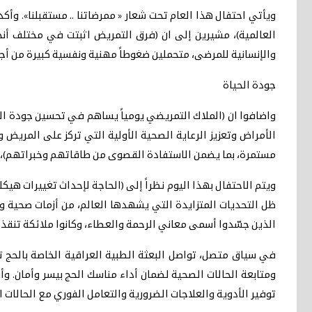
ويأتي احتفال هذا العام تحت شعار « ممرضاتنا .. مستقبلنا». وأك
العالمية)، مشيرين إلى ان (فرق التمريض اثبتت في مختلف أنحاء
والإنسانية للمرضى، متحملين ضغوطاً مهنية ونفسية كبيرة من أجل 
جودة الحياة
واضافوا ان (الملاك التمريضي يومياً يساهم في تحسين جودة الحي
الأمراض وتعزيز الرعاية الصحية الأولية التي تركز على المريض
مستمرة، بما يضمن الاستفادة القصوى من طاقاتهم وخبراتهم)، م
ويتم الاحتفال بهذا اليوم نظراً إلى (الحاجة لإحداث تغييرات هي
ظل التحديات المتزايدة التي يشهدها العالم، من أزمات صحية و
الذين جسّدوا أسمى معاني الرحمة والعطاء، وكانوا ملائكة تنقذ ال
في سياق متصل، تواصل البعثة الطبية العراقية الخاصة بالحج ت
ومتابعة الحالات الصحية لضمان أداء مناسك الحج بيسر وأمان. و
توفير الأدوية والعلاجات الضرورية والتعامل الفوري مع الحالات ا