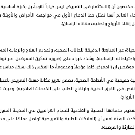
د مختصون أن (الاستثمار في التمريض ليس خياراً ثانوياً، بل ركيزة أساسي
 العالم أنها تمثل خط الدفاع الأول في مواجهة الأمراض والأوبئة والكو
إنقاذ الأرواح وتخفيف معاناة الإنسان).
اة، عبر المتابعة الدقيقة للحالات الصحية، وتقديم العلاج والرعاية ال
 واحتياجاته الإنسانية)، وشدد خبراء على (ضرورة تمكين الممرضين، عبر 
وضحين ان (الممرض كلما مؤهلاً ومدعوماً، ما انعكس ذلك بشكل مباشر 
كلية حقيقية في الأنظمة الصحية، تضمن تعزيز مكانة مهنة التمريض باعتبار
نقص في الفرق الطبية وارتفاع الطلب على الخدمات العلاجية)، وعبرت 
أرواح).
قديم خدماتها الصحية والعلاجية للحجاج العراقيين في المدينة المنور
أكدت البعثة امس أن (الملاكات الطبية والتمريضية تواصل عملها على مد
لطارئة والمرضية).