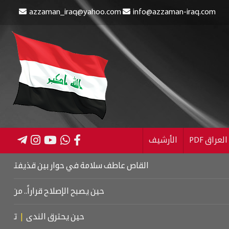
azzaman_iraq@yahoo.com
info@azzaman-iraq.com
عراق PDF
الأرشيف
القاص عاطف سلامة في حوار بين قذيفتين
|
كتاب اسرائ
حين يصبح الإصلاح قراراً.. من كربلاء إلى
حين يحترق الندى
|
تشييع موت