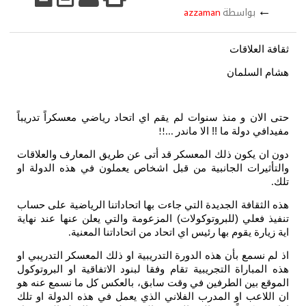
←
بواسطة
azzaman
ثقافة العلاقات
هشام السلمان
حتى الان و منذ سنوات لم يقم اي اتحاد رياضي معسكراً تدريباً
مفيدافي دولة ما !! الا ماندر
...!!
دون ان يكون ذلك المعسكر قد أتى عن طريق المعارف والعلاقات
والتأثيرات الجانبية من قبل اشخاص يعملون في هذه الدولة او
تلك
.
هذه الثقافة الجديدة التي جاءت بها اتحاداتنا الرياضية على حساب
تنفيذ فعلي (للبروتوكولات) المزعومة والتي يعلن عنها عند نهاية
اية زيارة يقوم بها رئيس اي اتحاد من اتحاداتنا المعنية
.
اذ لم نسمع بأن هذه الدورة التدريبية او ذلك المعسكر التدريبي او
هذه المباراة التجريبية تقام وفقا لبنود الاتفاقية او البروتوكول
الموقع بين الطرفين في وقت سابق، بالعكس كل ما نسمع عنه هو
ان اللاعب او المدرب الفلاني الذي يعمل في هذه الدولة او تلك