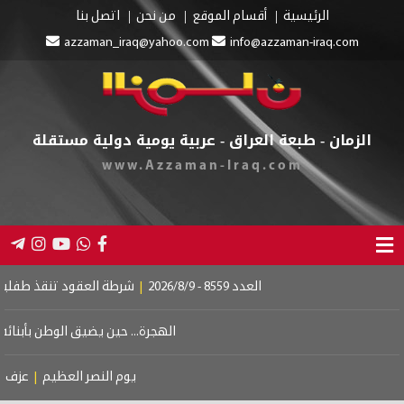
الرئيسية
أقسام الموقع
من نحن
اتصل بنا
azzaman_iraq@yahoo.com
info@azzaman-iraq.com
الزمان - طبعة العراق - عربية يومية دولية مستقلة
www.Azzaman-Iraq.com
العدد 8559 - 2026/8/9
|
شرطة العقود تنقذ طفلين من 
الهجرة... حين يضيق الوطن بأبنائه
|
د
يوم النصر العظيم
|
عزف على 