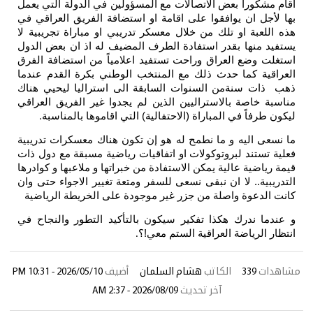
اقام مشكوراً بعض الاتصالات مع المسؤولين في الدولة التي يعمل
بها لأجل ان يوافقوا على اقامة او استضافة الفريق العراقي في
هذه اللعبة او تلك من خلال معسكر تدريبي او مباراة تجريبية لا
يستفيد منها بقدر استفادة الطرف المضيف له اذ ان بعض الدول
استغلت وضع العراق وراحت تستفيد اعلامياً من استضافة الفرق
العراقية كما حدث ذلك مع المنتخب الوطني بكرة القدم عندما
ذهب ذات سنةمن السنوات السابقة الى استراليا ليحيي هناك
مناسبة خاصة بالاستراليين الذين لم يجدوا غير الفريق العراقي
ليكون طرفاً في المباراة (الاحتفالية) التي اقاموها بالمناسبة
.
ما نسعى اليه و ما نطمح له هو إن تكون هناك معسكرات تدريبية
فعلية تستند لبروتوكولات او اتفاقيات رياضية مسبقة مع دول ذات
قيمة رياضية عالية يمكن الاستفادة من خبراتها و ملاعبها و كوادرها
التدريبية.. لا ان نبقى نسعى للسفر ومتعة تغيير الاجواء حتى وان
كانت الدعوة واصلة من جزر غير موجودة على الخريطة الرياضية
و عندما ندرك هكذا تفكير سيكون بالتأكيد التطور والنجاح في
انتظار الرياضة العراقية الستم معي!؟
.
مشاهدات
339
الكاتب
هشام السلمان
أضيف
2026/05/10 - 10:31 PM
آخر تحديث
2026/08/09 - 2:37 AM