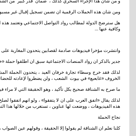
و من شأن هذا الإجراء السحري كذلك ، ضمان قدر كبير من الشفافي
ومن شان هذه الحملات الرقمية ان تضمن تسجيل إقبال غير مسبوق 
هل سترضخ الدولة لمطالب رواد التواصل الاجتماعي وتعتمد هذه ال
وكافية عنها
...
وانتشرت مؤخرا فيديوهات صادمة لقصابين يتحدون المغاربة على ا
جدير بالذكر ان رواد المنصات الاجتماعية سبق ان اطلقوا حملة «خل
لذلك فقد خرج وسطاء تجارة خرفان العيد ، يتحدون الحملة المذك
الخروف «غابعبع» في بيوت الشعب ، ولن يضطروا لإعادته للحضائر ،
ما صرح به الشناقة صحيح بكل تأكيد ، وهو الحقبقة التي لا مراء ف
لذلك يقال «اتفق العرب على ان لا يتفقوا» ، ولو انهم اتفقوا لص
هذه الفيديوهات ، ووضعت لها عناوين ، تستغرب من خلالها هذا التح
نجاح الحملة
كلنا نعلم ان الشناقة لم يقولوا إلا الحقيقة ، وقولهم عين الصواب