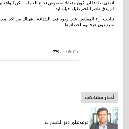
اتمنى صادقا ان اكون متفاىلا بخصوص نجاح الحملة ، لكن الواقع ي
لم يدق طعم اللحم طيلة حياته ابدا
.
تباينت آراء المعلقين على ردود فعل الشناقة ، فهناك من اكد 
سيعيدون خرفانهم لحظائرها
.
مشاهدات
779
أخبار مشابهة
عزف على وتر الخسارات