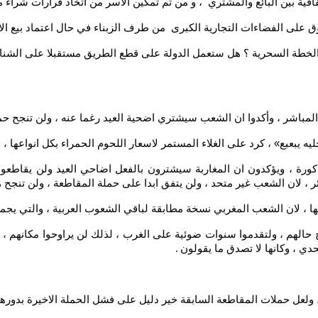
ة بين البائع والمشتري ، و من تم تمكين الأسر من اتخاذ قرارات شراء 
على الفضاءات التجارية الكبرى من طرف الزبناء في حال اعتماد بيع الأ
خطة السحرية ؟ هل ستعمل الدولة على قطع الطريق مستقبلا على الشناقة ف
لمباشر ، وأكدوا ان الشعب سيشتري اضحية العيد رغما عنه ، ولن تنجح ح
يه يبعبع» ، كرد على الغلاء المستمر لاسعار اللحوم الحمراء بكل انواعها
ورة ، ويؤكدون ان المغاربة سيشترون بالفعل اضاحي العيد ولن يقاطعوا ع
 لان الشعب غير متحد ، ولن يتفق ابدا على حملة المقاطعة ، ولن تنجح هذ
يها ، لان الشعب المغربي نسخة مطابقة لباقي الشعوب العربية ، والتي يجم
لح حالهم ، ولتقدموا سنوات ضوئية على الغرب ، لذلك لن يراوحوا مكانهم ،
دي ، وكانها لا تصدق ما يقولون
.
 ، ولعل حملات المقاطعة السابقة خير دليل على فشل الحملة الاخيرة بدورها