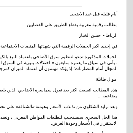
أيام قليلة قبل عيد الاضحى
مطالب رقمية مغربية بقطع الطريق على القصابين
الرباط - حسن الخباز
في إحدى اكبر الحملات الرقمية التي شهدتها المنصات الاجتماعية 
الحملات المذكورة تدعو لتنظيم سوق الأضاحي باعتماد البيع بالكي
، يأتي في سياق ما يعتبره متابعون « اختلالات بنيوية في السوق ا
المجال أمام المضاربات؛ إذ يؤكد مهتمون أن اعتماد الميزان كمر
اموال طائلة
هذه المطالب اتسعت اكثر بعد تغول سماسرة الاضاحي الذين يلعبون
مضاعفة
...
وبعد تزايد الشكاوى من تذبذب الأسعار وهيمنة «الشناقة» على تحديدها؛ يقترح القائمون ع
هذا الحل السحري سيستجيب لتطلعات المواطن المغربي ، وتعيد ال
الاستقرار في الأسعار وجودة العرض
.