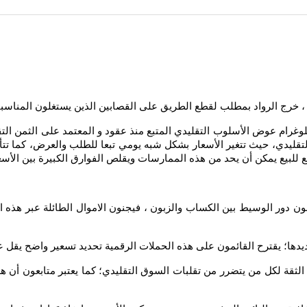
، خرج الرواد بمطلب لقطع الطريق على القصابين الذين يستغلون المناسبات
لوغرام عوض الأسلوب التقليدي المتبع منذ عقود و المعتمد على الثمن ال
لتقليدي، حيث تتغير الأسعار بشكل شبه يومي تبعا للطلب والعرض، كما تتأثر 
جع للبيع يمكن أن يحد من هذه الممارسات ويقلص الفوارق الكبيرة بين الأ
 دور الوسيط بين الكساب والزبون ، فيجنون الاموال الطائلة عبر هذه ا
لى هذه الحملات الرقمية تحديد تسعير واضح يقل عن 50 درهما للكيلوغرام الواحد في كل الاسواق المغر
ثقة لكل من يتضرر من تقلبات السوق التقليدي؛ كما يعتبر متابعون أن ه