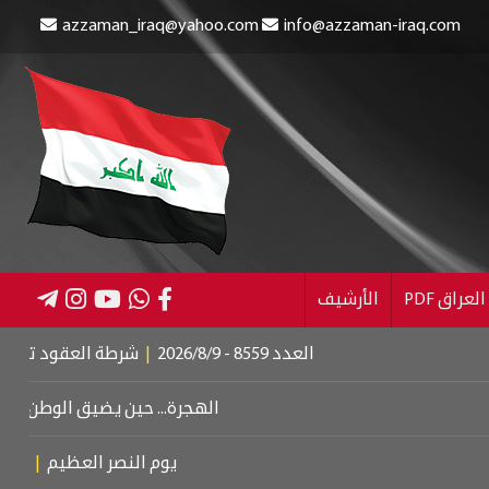
azzaman_iraq@yahoo.com
info@azzaman-iraq.com
عراق PDF
الأرشيف
العدد 8559 - 2026/8/9
|
شرطة العقود تنقذ طفلين من
الهجرة... حين يضيق الوطن بأبنائه
|
دب
يوم النصر العظيم
|
عزف على و