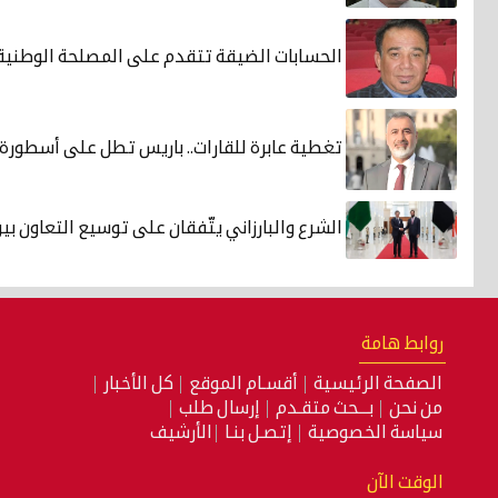
الحسابات الضيقة تتقدم على المصلحة الوطنية
تغطية عابرة للقارات.. باريس تطل على أسطورة 
الشرع والبارزاني يتّفقان على توسيع التعاون بي
روابط هامة
الصفحة الرئيسية
أقسـام الموقع
كل الأخبار
من نحن
بـــحث متقـدم
إرسال طلب
سياسة الخصوصية
إتصـل بنـا
الأرشيف
الوقت الآن