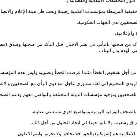
وار التحقيقات الابتدائية والقضائية )
.
لحقيقية المرتبطة بمؤسسات اعلامية رصينة وتحت ظل هيئة الإعلام والاتصال
الصحفيين لدى الجهات الحكومية
.
والإعلامية
.
تأكد من صحتها بالتأني في نشر الاخبار قبل التأكد من صحتها وصدق (مصا
ي الهدم بدل البناء
..
بعة من أجل تشخيص الخطأ مثلما عرضت الخطأ وتصويبه وليس هدم المؤسسة 
لزيدي المحترم الى لقاء تشاوري عاجل مع ذوي الرأي مع الصحفيين والاعل
صحفيين وتوجيه مؤسسات الدولة المختلفة بالتواصل معهم ودعم الصحف وا
الصحف الورقية اليومية ومواضيع اخرى تستدعي عنايته
.
عراق وشعبه.. ولا نالوا جهدا في ايجاد الحلول من أجل ذلك
.
علامية هم (صوتكم) بالحق فلا تخافوا ولا تحزنوا وانتم الاعلون
.