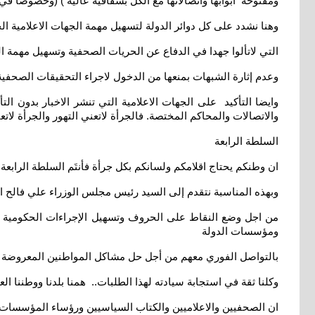
ومفتوحة أبوابها واتصالاتها مع الكل بشفافية عالية ) (وخصوصا في أد
وهنا نشدد على كل دوائر الدولة لتسهيل مهمة الجهات الاعلامية ا
التي لاتألوا جهدا في الدفاع عن الحريات الصحفية وتسهيل مهمة 
وعدم إثارة الشبهات بمنعها من الدخول لاجراء التحقيقات الصحفية 
وايضا التأكيد على الجهات الاعلامية التي تنشر الاخبار بدون ال
والاتصالات والمحاكم المختصة. فالجرأة لاتعني التهور والجرأة لاتعن
السلطة الرابعة
ان وطنكم يحتاج اقلامكم ولسانكم بكل جرأة فأنتَم السلطة الرا
وبهذه المناسبة نتقدم إلى السيد رئيس مجلس الوزراء علي فالح ا
من اجل وضع النقاط على الحروف وتسهيل الإجراءات الحكومية لل
ومؤسسات الدولة
بالتواصل الفوري معهم من أجل حل مشاكل المواطنين المعروضة ب
وكلنا ثقة في استجابة سيادته لهذا الطلبات.. همنا بلدنا ووطننا ال
ان الصحفيين والاعلاميين والكتاب السياسيين ورؤساء المؤسسات الا