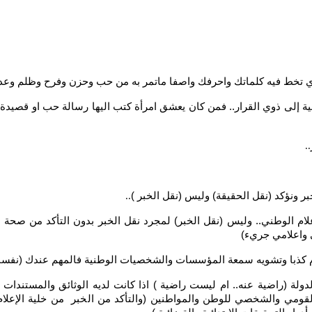
 الذي تخط فيه كلماتك واحرفك واصفا ماتمر به من حب وحزن وفرح وظلم وعدل
سانية إلى ذوي القرار.. فمن كان يعشق امرأة كتب اليها رسالة حب او قصي
..
بر ونؤكد (نقل الحقيقة) وليس (نقل الخبر )
..
 للاعلام الوطني.. وليس (نقل الخبر) لمجرد نقل الخبر بدون التأكد من صحة ا
 واعلامي جريء)
ام كذبا وتشويه سمعة المؤسسات والشخصيات الوطنية فالمهم عندك (نفس
لة (راضية عنه.. ام ليست راضية ) اذا كانت لديه الوثائق والمستندات 
القومي والشخصي للوطن والمواطنين (والتأكد من الخبر من خلية الإعلا