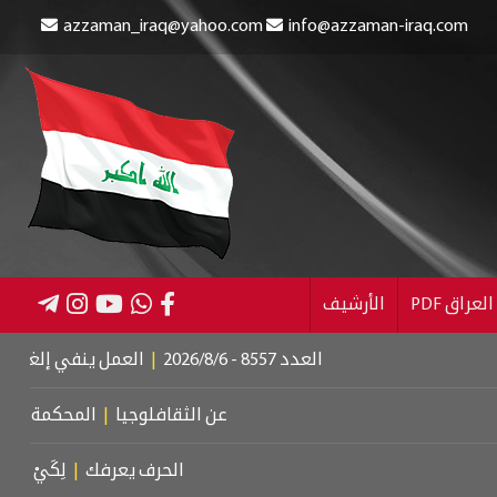
azzaman_iraq@yahoo.com
info@azzaman-iraq.com
عراق PDF
الأرشيف
العدد 8557 - 2026/8/6
|
العمل ينفي إلغاء الإعانة عن ا
عن الثقافلوجيا
|
المحكمة الجنائية الدو
الحرف يعرفك
|
لِكَيْ أُبَالِغَ فِي حُب