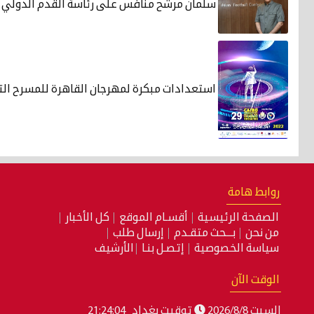
سلمان مرشح منافس على رئاسة القدم الدولي
استعدادات مبكرة لمهرجان القاهرة للمسرح الت
روابط هامة
الصفحة الرئيسية
أقسـام الموقع
كل الأخبار
من نحن
بـــحث متقـدم
إرسال طلب
سياسة الخصوصية
إتصـل بنـا
الأرشيف
الوقت الآن
السبت 2026/8/8
توقيت بغداد
21:24:05