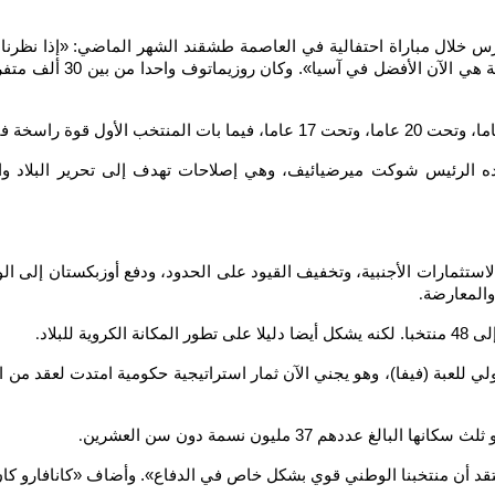
يماتوف (22 عاما) لوكالة فرانس برس خلال مباراة احتفالية في العاصمة طشقند الشهر ال
الأول، بل أيضا على مستوى
ه الرئيس شوكت ميرضيائيف، وهي إصلاحات تهدف إلى تحرير البلاد وانفت
ستثمارات الأجنبية، وتخفيف القيود على الحدود، ودفع أوزبكستان إلى ال
 والمعارضة
.
.
ي للعبة (فيفا)، وهو يجني الآن ثمار استراتيجية حكومية امتدت لعقد من
 عددهم 37 مليون نسمة دون سن العشرين
.