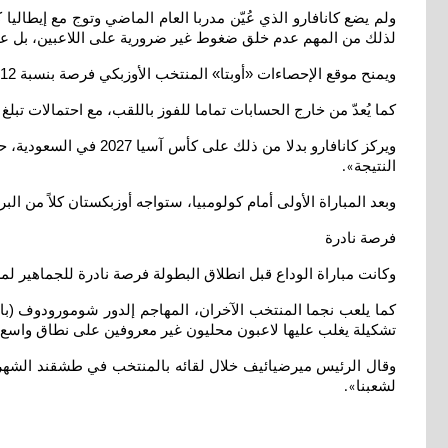
لذلك من المهم عدم خلق ضغوط غير ضرورية على اللاعبين، بل ع
ويمنح موقع الإحصاءات «أوبتا» المنتخب الأوزبكي فرصة بنسبة 12 في المئة للتأهل من المجموعة
كما يُعدّ من خارج الحسابات تماما للفوز باللقب، مع احتمالات تبلغ 2000 مقابل واحد، وهو إن تحقق فسيُسجَّل كأعظم مفاجأة في تاريخ كأس العالم
ويركز كانافارو بدلا 
النتيجة
».
وبعد المباراة الأولى أمام كولومبيا، ستواجه أوزبكستان كلاً من ا
فرصة نادرة
وكانت مباراة الوداع قبل انطلاق البطولة فرصة نادرة للجماهير 
كما يلعب نجما المنتخب الآخران، المهاجم إلدور شومورودوف (ب
تشكيلة يغلب عليها لاعبون محليون غير معروفين على نطاق واسع. 
وقال الرئيس ميرضيائيف خلال لقائه بالمنتخب في طشقند الشهر 
لشعبنا
».