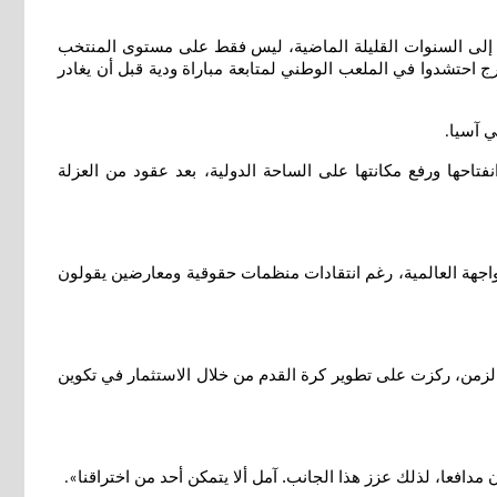
ماضي: «إذا نظرنا إلى السنوات القليلة الماضية، ليس فقط على مستوى المنتخب
 الفئات العمرية، فإن منتخباتنا الوطنية هي الآن الأفضل في آسيا». وكان روزيماتوف واحدا من بين 30 ألف متفرج احتشدوا في الملعب الوطني لمتابعة مباراة ودية قبل أن يغادر
.
احها ورفع مكانتها على الساحة الدولية، بعد عقود من العزلة
واجهة العالمية، رغم انتقادات منظمات حقوقية ومعارضين يقولون
 الزمن، ركزت على تطوير كرة القدم من خلال الاستثمار في تكوين
».