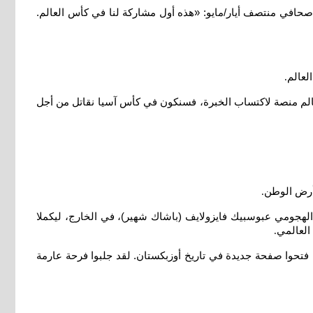
س العالم 2006، أي أهداف محددة لفريقه. وقال في مؤتمر صحافي منتصف أيار/مايو: «هذه أول مشاركة لنا في كأس العالم.
.
: «إذا أصبحت كأس العالم منصة لاكتساب الخبرة، فسنكون في كأس آسيا نقاتل من أجل
 أرض الوطن
.
لهجومي عبوسبيك فايزولايف (باشاك شهير)، في الخارج، ليكملا
العالمي
.
تحوا صفحة جديدة في تاريخ أوزبكستان. لقد جلبوا فرحة عارمة