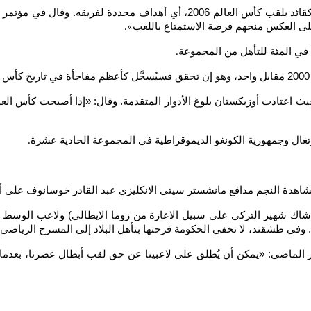
ولم يضع كانافارو الذي عُيّن مدربا العام الماضي وتوج مع إيطاليا كقائد بلقب كأ
لى العكس منحهم فرصة الاستمتاع باللعب
».
.
من ذلك على كأس آسيا 2027 في السعودية، حيث اعتادت أوزبكستان بلوغ الأدوار المتقدمة. وقال
لبرتغال وجمهورية الكونغو الديموقراطية في المجموعة الحادية عشرة
.
لمشاهدة النجم مدافع مانشستر سيتي الانكليزي عبد القادر خوسانوف على
اشاك شهير التركي على سبيل الاعارة من روما الايطالي) ولاعب الوسط ا
وفي طشقند، لا تخفي الحكومة فرحتها بتأهل البلاد إلى المسرح الرياضي 
الماضي: «يمكن أن يُطلق على لاعبينا عن حق لقب أبطال عصرنا، بعدما ف