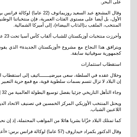
على البحر
.
وقال المشجع عبد السعيد روز
المنتخب، الملقب بـ(الذئاب البيضاء)، إلى أميركا الشمالية
.
وأحرزت منتخبات أوزبكستان للشباب ألقاب كأس آسيا تحت 23 عاما، وتحت 20 عاما، وتحت 17 عاما، فيما بات المنتخب الأول قوة راسخة في آسيا
ويترافق هذا النجاح مع مشروع «أوزبكستان الجديدة» الذي يقود
كجمهورية سوفياتية سابقة
.
استقطاب استثمارات
وخلال عقده في السلطة، سعى ميرضيــــــــائيف إلى استقطاب الا
إن البلاد لا تزال تتسم بسمات سلطوية قوية، مع قمع حرية التعبير
وجاء التأهل التاريخي جزئيا بفضل توسيع البطولة العالمية من 32 إلى 48 منتخبا. لكنه يشكل أيضا دليلا على تطور المكانة الكروية للبلاد
ويحتل المنتخب الأوزبكي المركز الخمسين في تصنيف الاتحاد الدول
اللاعبين الشباب
.
كما تمتلك البلاد خزّانا بشريا هائلا من المواهب المحتملة، إذ إن نحو ثلث سكانها البالغ
وقال الدكتور بكمراد خيداروف (57 عاما) لوكالة فرانس برس: «أعتقد أن منتخبنا الوطني قوي بشكل خاص في الدفاع». وأضاف «كانافارو كان مدافعا، لذلك عزز هذا الجانب. آمل ألا يتمكن أحد من اختراقنا