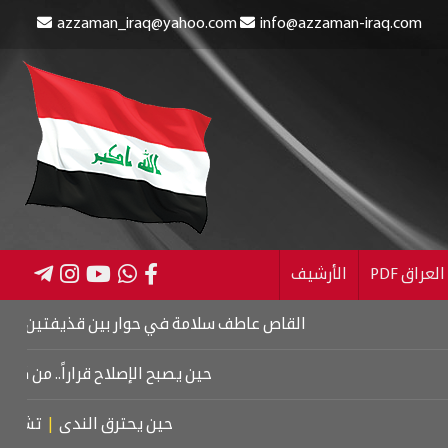
azzaman_iraq@yahoo.com
info@azzaman-iraq.com
عراق PDF
الأرشيف
القاص عاطف سلامة في حوار بين قذيفتين
|
كتاب اسرائيل
حين يصبح الإصلاح قراراً.. من كربلاء إلى م
حين يحترق الندى
|
تشييع موتسا