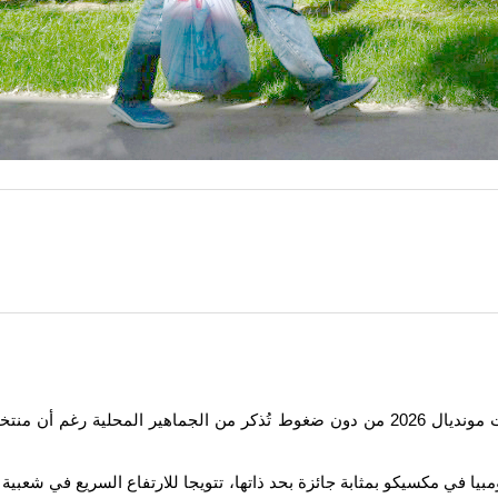
طشقند (أ ف ب) - ستسجّل أوزبكستان أول ظهور لها في نهائيات مونديال 2026 من دون ضغوط تُذك
أوزبكستان في 17 حزيران/يونيو أمام كولومبيا في مكسيكو بمثابة جائزة بحد ذاتها، تتويجا للارت