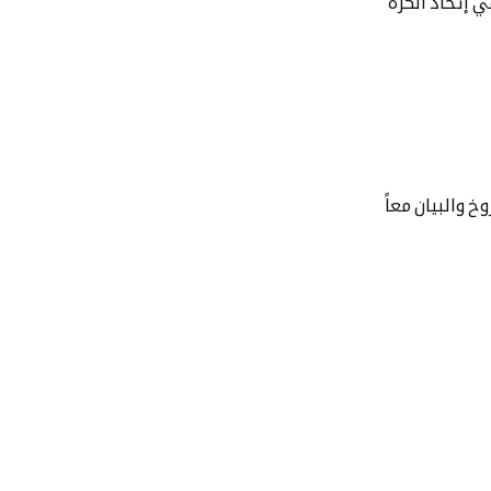
 إتحاد الكرة
خ والبيان معاً