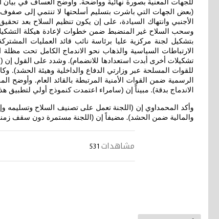
للجهات المعنية بصورة نهائية وواضحة. وأوضح العساف في بيان أمس 
(بعض الجهات التي باشرت بتسليم أسلحتها لا تنتمي إلى صفوف الم
الأجنبي وانتهاك السيادة، على إن يكون تنظيم السلاح بعد تحقي
وسحب السلاح غير المنضبط ضمن خطوات لإعادة هيكلة التشكيلات ال
بتشكيل لجنة مركزية عليا برئاسة نائب قائد العمليات المشترك
الارتباطات السياسية والذهاب نحو الاندماج الكامل تحت مظلة ال
تشكيلات أخرى أبدت استعدادها للانضمام). وشدد على القول إن (ص
للقوات المسلحة عبر وزارتي الدفاع والداخلية وهيئة الحشد). وك
الرسمية ضمن القوات الأمنية المرتبطة بالقائد العام. وأوضح المح
الاندماج بدقة). مبيناً إن (سامراء اعتمدت كنموذج أولي لتطبيق هذ
وأكد المحمداوي إن (اللجنة تعمل على تصنيف السلاح وتسليمه وإعاد
والمالية ضمن الحشد). مضيفاً إن (اللجنة مستمرة دون سقف زمني
مشاهدات
531