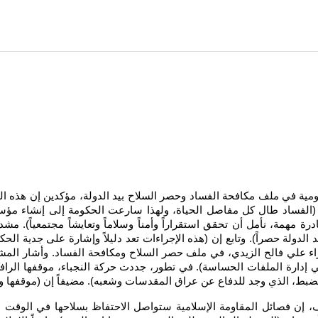
ية في ملف مكافحة الفساد وحصر السلاح بيد الدولة، مؤكدين إن هذه الخطوا
فساد طال كل مفاصل الحياة، ولهذا سارعت الحكومة إلى إنشاء مؤسسة 
رة مهمة، نأمل أن تحقق استقراراً وأمناً وسلاماً وتعايشاً مجتمعياً). مش
لدولة حصراً). وتابع إن (هذه الإجراءات تعد دليلاً وإشارة على جدية الحك
اء علي فالح الزيدي، في ملف حصر السلاح ومكافحة الفساد. وأشار المشه
 إدارة الملفات الحساسة). في تطور، جددت حركة النجباء، موقفها الرافض
ط، الذي وجد للدفاع عن عراق المقدسات وشعبه). مضيفاً إن (موقفها واضح
 إن فصائل المقاومة الإسلامية ستواصل الاحتفاظ بسلاحها في الوقت الرا