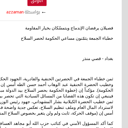
الأولى
←
بواسطة
azzaman
فصيلان يرفضان الإندماج ويتمسّكان بخيار المقاومة
خطباء الجمعة يثمّنون مساعي الحكومة لحصر السلاح
بغداد - قصي منذر
ثمن خطباء الجمعة في الحضرتين الحنفية والقادرية، الجهود الحكوم
وخطيب الحضرة الحنفية عبد الوهاب أحمد حسن الطه أمس إن (ال
الحكومة). مؤكداً إن (خطوة الحكومة بحصر السلاح بيد الدولة مباد
فينبغي إن تكون هذه القضايا من المسائل السيادية التي تحصر بيد ا
ثمن خطيب الحضرة الكيلانية بشار المشهداني، جهود رئيس الوزر
لاسترداد المال العام وملف تنظيم السلاح، تعكس جدية واضحة في
أمس إن (موقف الحركة، ثابت ولم ولن يتغير بخصوص السلاح المنضب
كما أكد المسؤول الأمني في كتائب حزب الله أبو مجاهد العساف،