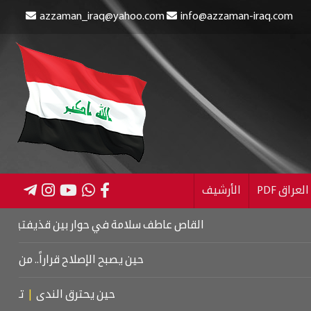
azzaman_iraq@yahoo.com
info@azzaman-iraq.com
عراق PDF
الأرشيف
القاص عاطف سلامة في حوار بين قذيفتين
|
كتاب اسرائيل 
حين يصبح الإصلاح قراراً.. من كربلاء إلى م
حين يحترق الندى
|
تشييع موتسا