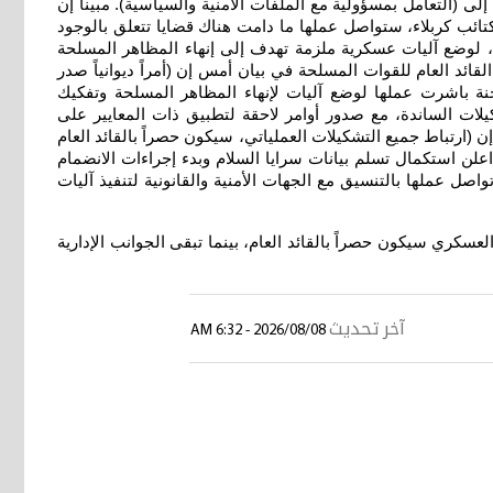
ى (التعامل بمسؤولية مع الملفات الأمنية والسياسية). مبيناً إن
تائب كربلاء، ستواصل عملها ما دامت هناك قضايا تتعلق بالوجود
ة، لوضع آليات عسكرية ملزمة تهدف إلى إنهاء المظاهر المسلحة
ئد العام للقوات المسلحة في بيان أمس إن (أمراً ديوانياً صدر
جنة باشرت عملها لوضع آليات لإنهاء المظاهر المسلحة وتفكيك
كيلات الساندة، مع صدور أوامر لاحقة لتطبيق ذات المعايير على
ارتباط جميع التشكيلات العملياتي، سيكون حصراً بالقائد العام
علن استكمال تسلم بيانات سرايا السلام وبدء إجراءات الانضمام
اصل عملها بالتنسيق مع الجهات الأمنية والقانونية لتنفيذ آليات
عسكري سيكون حصراً بالقائد العام، بينما تبقى الجوانب الإدارية
آخر تحديث
2026/08/08 - 6:32 AM