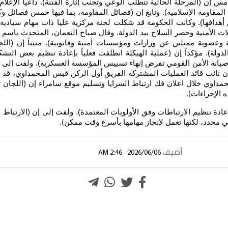
إن (المرحلة الحالية تتطلب الوعي وتجنب إثارة الفتنة). داعياً الإعلام إل
قاومة الإسلامية). وتابع إن (فصائل المقاومة، بما فيها خمس فصائل وك
ق أهدافها). وكانت الحكومة قد شكلت لجنة مركزية عليا ذات مهام سيادي
أمنية وحصر السلاح بيد الدولة. وقال صباح النعمان، المتحدث باسم القا
ة وعضوية ممثلين عن وزارات ومؤسسات أمنية وقانونية). مبيناً إن (الل
دولة). مؤكداً إن (عملية الهيكلة انطلقت فعلياً بإعادة تنظيم بعض التش
يانة الأمن القومي تفرض إنهاء تسييس المؤسسة العسكرية). ولفت إلى إن (
ان نائب قائد العمليات المشتركة الفريق أول الركن قيس المحمداوي، قد ا
مداوي خلال اعلان فك ارتباط السرايا وتسليم موقع سامراء إن (اللجان تو
ه الإجراءات
).
ة تنظيم الارتباطات وفق الأولويات المعتمدة). ولفت إلى إن (الارتباط ال
 محدد، لكنها تعمل لإنجاز مهامها بأسرع وقت ممكن
).
أضيف
2026/06/06 - 2:46 AM