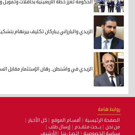
الحكومة تعزّز خطة الأربعينية بحافلات وتمويل 
الزيدي والبارزاني يباركان تكليف بيرنهام بتشكي
الزيدي في واشنطن.. رهان الإستثمار مقابل الس
روابط هامة
الصفحة الرئيسية
أقسـام الموقع
كل الأخبار
من نحن
بـــحث متقـدم
إرسال طلب
سياسة الخصوصية
إتصـل بنـا
الأرشيف