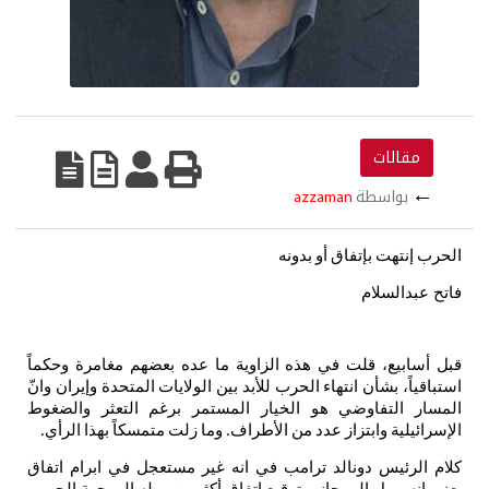
مقالات
←
بواسطة
azzaman
الحرب
إنتهت
بإتفاق
أو
بدونه
فاتح عبدالسلام
قبل
أسابيع،
قلت
في
هذه
الزاوية
ما
عده
بعضهم
مغامرة
وحكماً
استباقياً،
بشأن
انتهاء
الحرب
للأبد
بين
الولايات
المتحدة
وإيران
وانّ
المسار
التفاوضي
هو
الخيار
المستمر
برغم
التعثر
والضغوط
الإسرائيلية
وابتزاز
عدد
من
الأطراف
وما
زلت
متمسكاً
بهذا
الرأي
.
.
كلام
الرئيس
دونالد
ترامب
في
انه
غير
مستعجل
في
ابرام
اتفاق