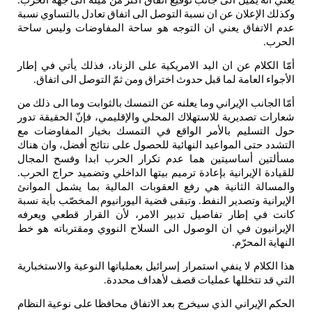
يعني
انه
يميل
الى
جانب
توقيع
اتفاق
أكثر
من
ميله
الى
جهة
الحرب
.
وكذلك
الإعلان
عن
ان
نسبة
التوصل
الى
اتفاق
تعادل
بالتساوي
نسبة
عدم
الاتفاق
يعني
ان
التوجه
هو
ساحة
المفاوضات
وليس
ساحة
الحرب
.
أمّا
الكلام
عن
ان
اليد
الامريكية
على
الزناد،
فذلك
يأتي
في
إطار
الأجواء
العامة
لما
قبل
حدوث
اختراق
ومن
ثمّ
التوصل
الى
اتفاق
.
أمّا
الجانب
الإيراني
وما
يعلنه
عن
التمسك
بالثوابت
وما
الى
ذلك
من
شعارات
تصديرية
للاستهلاك
المحلي
والإقليمي،
فإنّ
الحقيقة
تدور
حول
التسليم
بالأمر
الواقع
في
التمسك
بخيار
المفاوضات
مع
التشدد
حتى
المواعيد
النهائية
للحصول
على
نتائج
أفضل،
وان
هناك
مسألتين
أساسيتين
هما
عدم
تكرار
الحرب
ابدا
وفسح
المجال
للقيادة
الإيرانية
بإعادة
ترميم
بيتها
الداخلي
وتضميد
حراج
الحرب
.
والمسالة
الثانية
هي
رفع
العقوبات
المالية
بما
يشمل
الموانئ
الإيرانية
وتصدير
النفط
وتبقى
قضية
اليورانيوم
المخصّب
بأية
نسبة
.
كانت
في
إطار
تفاصيل
تدبير
الامر،
لأن
القرار
قطعي
ويعرفه
الإيرانيون
في
ان
الوصول
الى
السلاح
النووي
ومقترباته
هو
خط
النهاية
المحرّم
.
هذا
الكلام
لا
ينفي
استمرار
إسرائيل
بعملياتها
النوعية
والاستخبارية
التي
قد
تتخللها
عمليات
قصف
لأهداف
محددة
.
الحكم
الإيراني
الذي
سيخرج
بعد
الاتفاق
محافظا
على
نوعية
النظام