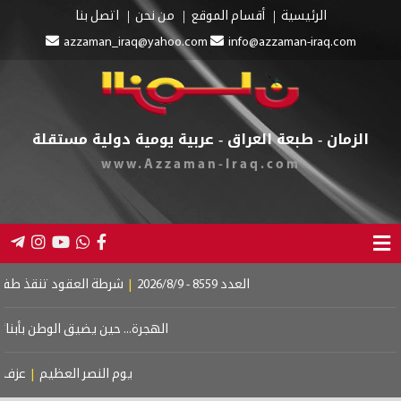
الرئيسية
أقسام الموقع
من نحن
اتصل بنا
azzaman_iraq@yahoo.com
info@azzaman-iraq.com
الزمان - طبعة العراق - عربية يومية دولية مستقلة
www.Azzaman-Iraq.com
العدد 8559 - 2026/8/9
|
شرطة العقود تنقذ طفلين من 
الهجرة... حين يضيق الوطن بأبنائه
|
د
يوم النصر العظيم
|
عزف على 