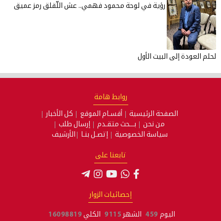
رؤية في لوحة محمود فهمي.. عش اللّقلق رمز عميق
لحلم العودة إلى البيت الأول
روابط هامة
الصفحة الرئيسية
أقسـام الموقع
كل الأخبار
من نحن
بـــحث متقـدم
إرسال طلب
سياسة الخصوصية
إتصـل بنـا
الأرشيف
تابعنا على
إحصائيات الزوار
اليوم
459
الشهر
9115
الكلي
16098819