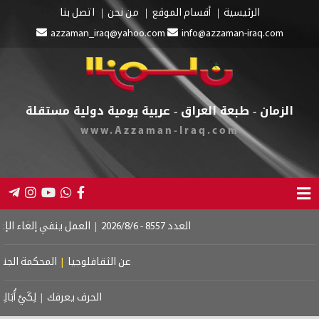
الرئيسية
أقسام الموقع
من نحن
اتصل بنا
azzaman_iraq@yahoo.com
info@azzaman-iraq.com
الزمان - طبعة العراق - عربية يومية دولية مستقلة
www.Azzaman-Iraq.com
العدد 8557 - 2026/8/6
|
العمل ينفي إلغاء الإعانة 
عن الثقافلوجيا
|
المحكمة الجنائية 
الحرف يعرفك
|
لِكَيْ أُبَالِغَ ف