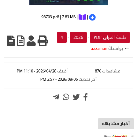
98703.pdf | 7.83 MB |
|
طبعة العراق PDF
2026
4
-
-
←
بواسطة
azzaman
مشاهدات
876
أضيف
2026/04/28 - 11:10 PM
آخر تحديث
2026/08/06 - 2:57 PM
أخبار مشابهة