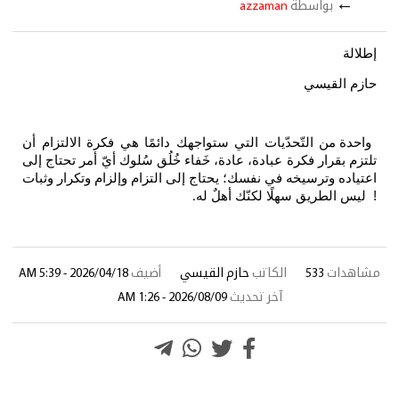
←
بواسطة
azzaman
إطلالة
حازم القيسي
واحدة من التّحدّيات التي ستواجهك دائمًا هي فكرة الالتزام أن
تلتزم بقرار فكرة عبادة، عادة، خَفاء خُلُق سُلوك أيّ أمر تحتاج إلى
اعتياده وترسيخه في نفسك؛ يحتاج إلى التزام وإلزام وتكرار وثبات
! ليس الطريق سهلًا لكنّك أهلٌ له
.
مشاهدات
533
الكاتب
حازم القيسي
أضيف
2026/04/18 - 5:39 AM
آخر تحديث
2026/08/09 - 1:26 AM