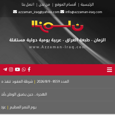
الرئيسية
أقسام الموقع
من نحن
اتصل بنا
azzaman_iraq@yahoo.com
info@azzaman-iraq.com
الزمان - طبعة العراق - عربية يومية دولية مستقلة
www.Azzaman-Iraq.com
العدد 8559 - 2026/8/9
|
شرطة العقود تنقذ طفلين
الهجرة... حين يضيق الوطن بأبنائه
يوم النصر العظيم
|
عزف عل