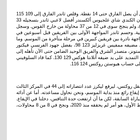
وأضاف براون 8 متابعات و8 تمريرات حاسمة، ولعب تألقه في الربع الثالث دورا أساسيا في دخول سلتيكس الربع الأخير متقدما 88 83، قبل أن يصل الفارق حتى 14 نقطة. وقلص ثاندر الفارق إلى 109 115
قبل دقيقة ونصف من النهاية، لكن براون قام باختراق موفــــــــــــق، وأضـــــــــاف ديريك وايـت رميتين حرتـين ليؤمن بوسطن الفــوز. وكان الكندي شاي غلجيوس ألكسندر أفضل لاعبي ثاندر بتسجيله 33
نقطة مع 8 تمريرات حاسمة، لكن فريقه عانى من الفرص الثانية التي منحها لسلتيكس (19 نقطة من المتابعات الهجومية مقابل اثنتين فقط)، ولم ينجح سوى في 12 من 37 محاولة من خارج القوس. وسجل
 الثانية بعد غيابه 16 مباراة بسبب إصابة في العضلة الخلفية. وحسم ثاندر المواجهة الأولى بين الفريقين قبل أسبوعين في
جهة نادرة بين فريقين كبيرين في مرحلة متأخرة من الموسم. وما
زال ثاندر في صدارة الغرب والترتيب العام، لكن بفارق مباراتين أمام سان أنتونيو سبيرز الذي حقق بدوره فوزه السابع تواليا بتغلبه على مضيفه ممفيس غريزليز 123 98، بفضل جهود الفرنسي فيكتور
قطة) وستيفون كاسل وكيلدون جونسون (15 لكل منهما). ومني ديترويت بيستونز، متصدر الشرق والفريق الوحيد الضامن حتى الآن تأهله إلى
الـبلاي أوف من منطقته والثالث بالمجمل إلى جانب ثاندر وسبيرز، بهزيمته الأولى في آخر خمس مباريات والثانية في آخر تسع، وجاءت بعد التمديد على يد ضيفه أتلانتا هوكس 129 130. كما قاد السلوفيني
حساب هيوستن روكتس 124 116
.
وسجل دونتشيتش 40 نقطة مع 10 تمريرات حاسمة و9 متابعات وجيمس 30 نقطة بعدما نجح ابن الـ41 عاما في 13 من محاولاته الـ14 في معقل روكتس، ليرفع ليكرز عدد انتصاراته إلى 44 في المركز الثالث
اع رائع منذ بداية الموسم، ونحن نحاول مساعدته. أما عن أدائه
ة السابقة، لكن ما أن ارتفعت حدة التنافس، دخلنا في الإيقاع.
وسجل كل من دونتشيتش وجيمس 18 نقطة في الشوط الأول الذي أنهاه ليكرز متقدما 67 55. وسجل جيمس أربع كبسات (دانك) في الشوط الأول، هو أمر لم يحققه منذ 2020، ونجح في 8 من 8 محاولات،