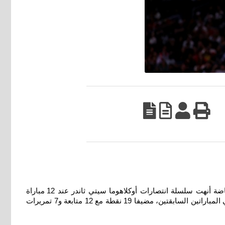
لوس انجلوس (الولايات المتحدة)-)أ. ف. ب.): سجل جايلن براون 14 من نقاطه الـ31 في الربع الثالث وقاد بوسطن سلتيكس إلى انتفاضة أنهت سلسلة انتصارات أوكلاهوما سيتي ثاندر عند 12 مباراة
متتالية، بفوزه على حامل اللقب 119 109 الأربعاء في دوري كرة السلة الأميركي أن بي أيه. وتعافى جايسون تايتوم من أدائين متواضعين في المباراتين السابقتين، مضيفا 19 نقطة مع 12 متابعة و7 تمريرات