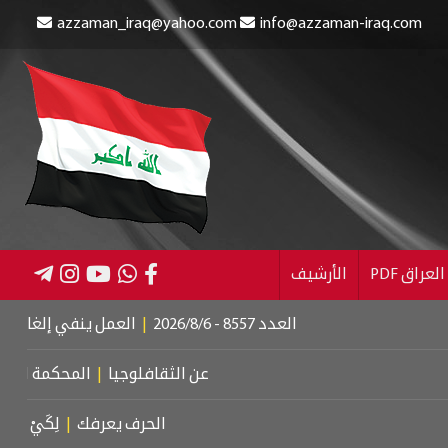
azzaman_iraq@yahoo.com
info@azzaman-iraq.com
عراق PDF
الأرشيف
العدد 8557 - 2026/8/6
|
العمل ينفي إلغاء الإعانة عن ال
عن الثقافلوجيا
|
المحكمة الجنائية الد
الحرف يعرفك
|
لِكَيْ أُبَالِغَ فِي حُب