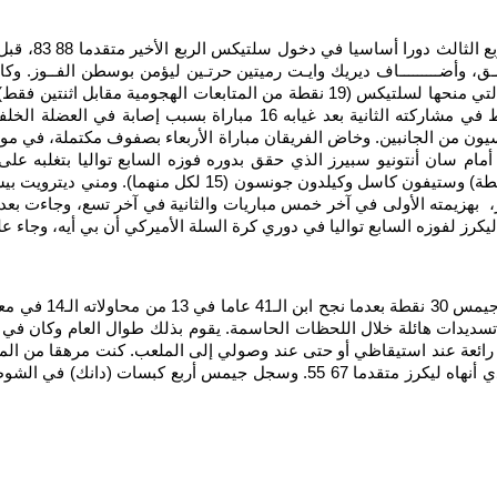
الكندي لو دورت 14 نقطة، فيما اكتفى جايلن وليامس بسبع نقاط في مشاركته
يون من الجانبين. وخاض الفريقان مباراة الأربعاء بصفوف مكتملة، في موا
ويمبانياما (19 نقطة مع 15 متابعة و7 صدات) وديفين فاسل (19 ن
لفوزه السابع تواليا في دوري كرة السلة الأميركي أن بي أيه، وجاء على 
سديدات هائلة خلال اللحظات الحاسمة. يقوم بذلك طوال العام وكان في إيق
عة عند استيقاظي أو حتى عند وصولي إلى الملعب. كنت مرهقا من المبارا