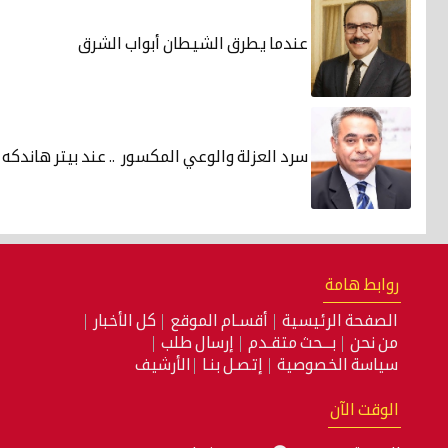
عندما يطرق الشيطان أبواب الشرق
سرد العزلة والوعي المكسور .. عند بيتر هاندكه
روابط هامة
الصفحة الرئيسية
أقسـام الموقع
كل الأخبار
من نحن
بـــحث متقـدم
إرسال طلب
سياسة الخصوصية
إتصـل بنـا
الأرشيف
الوقت الآن