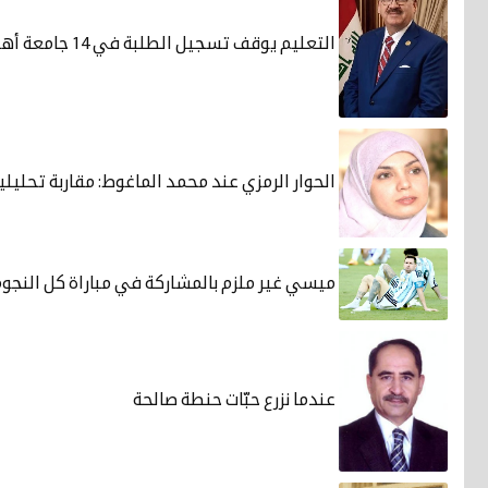
التعليم يوقف تسجيل الطلبة في 14 جامعة أهلية
الحوار الرمزي عند محمد الماغوط: مقاربة تحليلية
ميسي غير ملزم بالمشاركة في مباراة كل النجو
عندما نزرع حبّات حنطة صالحة