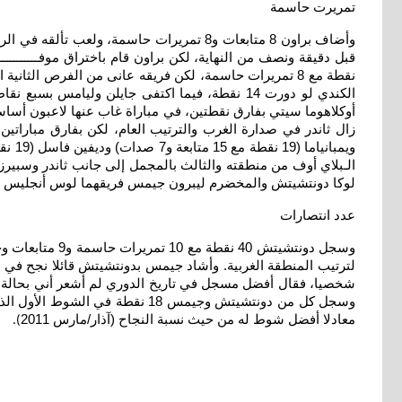
تمريرت حاسمة
أوكلاهوما سيتي بفارق نقطتين، في مباراة غاب عنها لاعبون أساس
لوكا دونتشيتش والمخضرم ليبرون جيمس فريقهما لوس أنجليس ليكرز 
عدد انتصارات
لترتيب المنطقة الغربية. وأشاد جيمس بدونتشيتش قائلا نجح في ت
شخصيا، فقال أفضل مسجل في تاريخ الدوري لم أشعر أني بحالة رائ
معادلا أفضل شوط له من حيث نسبة النجاح (آذار/مارس 2011
).