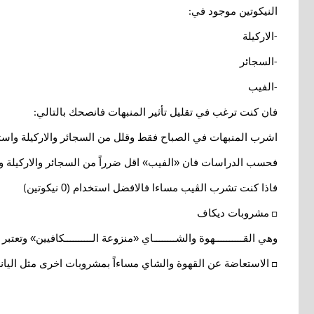
النيكوتين موجود في
:
الاركيلة
-
السجائر
-
الفيب
-
فان كنت ترغب في تقليل تأثير المنبهات فانصحك بالتالي
:
اشرب المنبهات في الصباح فقط وقلل من السجائر والاركيلة واستب
فحسب الدراسات فان «الفيب» اقل ضرراً من السجائر والاركيلة و
فاذا كنت تشرب الڤيب مساءا فالافضل استخدام (0 نيكوتين
)
مشروبات ديكاف
□
وهي القــــــــــهوة والشــــــــاي «منزوعة الــــــــــكافيين» وت
الاستعاضة عن القهوة والشاي مساءاً بمشروبات اخرى مثل اليانس
□