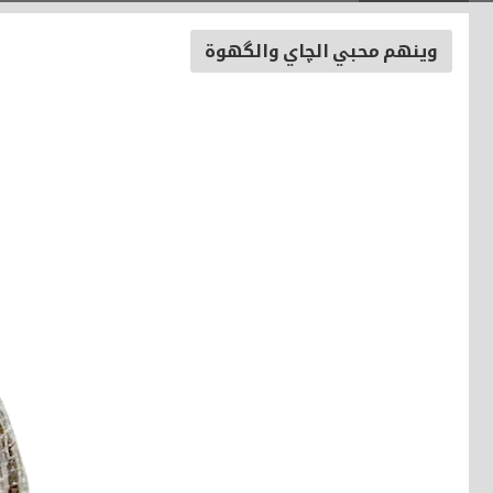
وينهم محبي الچاي والگهوة