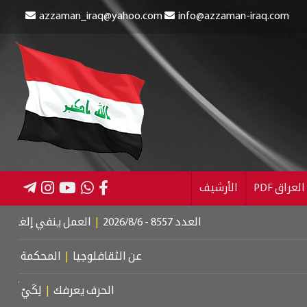
azzaman_iraq@yahoo.com
info@azzaman-iraq.com
عراق PDF
الأرشيف
العدد 8557 - 2026/8/6
|
العمل ينفي إلغاء الإعانة عن المس
عن الثقافلوجيا
|
المحكمة الجنائية الدول
الحرف يعرفك
|
لِكَيْ أُبَالِغَ فِي حُبِّ