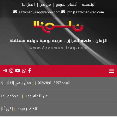
الرئيسية
أقسام الموقع
من نحن
اتصل بنا
azzaman_iraq@yahoo.com
info@azzaman-iraq.com
الزمان - طبعة العراق - عربية يومية دولية مستقلة
www.Azzaman-Iraq.com
العدد 8557 - 2026/8/6
|
العمل ينفي إلغاء الإعانة 
عن الثقافلوجيا
|
المحكمة الجنائية
الحرف يعرفك
|
لِكَيْ أُبَالِغَ ف