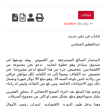
مقالات
←
بواسطة
azzaman
كتابات في دفتر حديث
عبدالعظيم الخفاجي
لاستثمار المبالغ المسترجعة من اللصوص وبعد توديعها في
صندوق سيادي وهو خطوة ايجابيه ندعو نحن مجموعه من
الاقتصاديين. بتخصيص. جزء من هذا المبلغ لدعم مشروعنا في
تخصيص حد الكفاف. وصولا إلى حد الكفايه. لكل مواطن عراقي
من. ولادته لحين بلوغه السنه 18. وهو مبلغ 90 دولار شهريا ويشمل
ذلك ذوي الاحتياجات الخاصه ومن بلغ سن التقاعد وليس له راتبا
»
وحجم هذا المبلغ بعد. اجراء المسح الاحصائي لا. يتجاوز العشرين
مليار سنويا»وهو مبلغ يشكل نصف او اكثر. من مجموع السرقات
وهذا يدخل ظمن الدورة الاقتصاديه لدوران. رؤوس الأموال