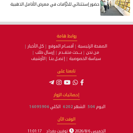
حضور إستثنائي للخزّافات في معرض الأنامل الذهبية
روابط هامة
الصفحة الرئيسية
أقسـام الموقع
كل الأخبار
من نحن
بـــحث متقـدم
إرسال طلب
سياسة الخصوصية
إتصـل بنـا
الأرشيف
تابعنا على
إحصائيات الزوار
اليوم
504
الشهر
6202
الكلي
16095906
الوقت الآن
الخميس 2026/8/6
توقيت بغداد
11:01:18