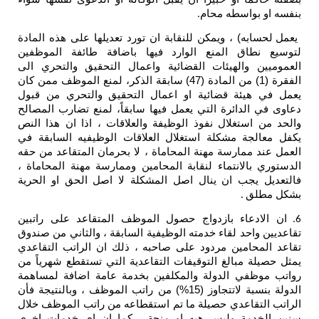
بنفسه او بواسطه محام
.
يعمل لحسابه) ، ويمكن للنقابة ان تورد تعديلها على هذه المادة
لتوسيع نطاق المنع الوارد فيها باضافة طائفة الموظفين
العموميين والهيئات القضائية واعمال التحقيق والتحري الى
الفقرة (1) من المادة (47) سابقة الذكر، لمنع الموظف ممن كان
يعمل في هيئة قضائية او اعمال التحقيق والتحري من قبول
دعاوى في الدائرة التي يعمل فيها سابقاً، لمنع تضارب المصالح
والحد من استغلال نفوذ الوظيفة والعلاقات ، اذا ان هذا النص
يكفل معالجة مشكلة استغلال العلاقات الوظيفيه السابقة في
العمل عند ممارسة مهنة المحاماة ، لا بحرمان المتقاعد من حقه
الدستوري بالانتماء لنقابة المحامين وممارسة مهنة المحاماة ،
فالتعديل يجب ان ينال اصل المشكلة لا اصل الحق او الحرية
بشكل مطلق
.
ان الادعاء بازدواج حصول الموظف المتقاعد على راتبين
6.
تقاعديين واحد لقاء خدمته الوظيفية السابقة ، والثاني من صندوق
تقاعد المحامين مردود على صاحبه ، ذلك ان الراتب التقاعدي
يمثل حصيلة مبالغ التوقيفات التقاعدية التي تستقطع شهرياً من
رواتب موظفي الدولة والمكلفين بخدمة عامة اضافة لمساهمة
الدولة بنسبة لاتتجاوز (15%) من راتب الموظف ، وبالنتيجة فأن
الراتب التقاعدي حصيلة ما تم استقطاعه من راتب الموظف خلال
سنين الخدمة وليس هبه او منحة ، كما ان اي خدمات اخرى