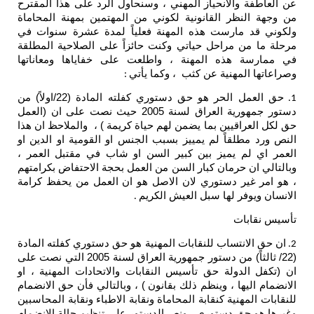
عن العاطفة والانحياز المهني ، وسنحاول الرد على هذا المقترح
من وجهة النظر القانونية لكوني من المهتمين بمهنة المحاماة
ولكوني قد مارست هذه المهنة فعلياً لمدة عشرة سنوات في
مرحلة ما من مراحل حياتي وكنت حائزاً على الصلاحية المطلقة
في ممارسة هذه المهنة ، واطلعت على خفاياها ومعاناتها
وصراعاتها المهنية عن كثب ، وكما يأتي
:
حق العمل الحر هو حق دستوري كفلته المادة (22/اولاً) من
1.
دستور جمهورية العراق لسنة 2005 حيث نصت على ان (العمل
حق لكل العراقيين بما يضمن لهم حياة كريمة ) ، والملاحظ ان هذا
النص ورد مطلقاً لم يمييز بسبب الجنس او القومية او الدين او
العمر اي لم يميز بين كبير السن او شاب في مقتبل العمر ،
وبالتالي ان حرمان كبار السن من العمل بحجة الاحتفاض بكرامتهم
، هو امر غير دستوري لان الاصل هو ان العمل من يحفظ كرامة
الانسان ويوفر لها سبل العيش الكريم
.
تأسيس نقابات
ان حق الانتساب للنقابات المهنية هو حق دستوري كفلته المادة
2.
(22/ ثالثاً) من دستور جمهورية العراق لسنة 2005 التي نصت على
ان (تكفل الدولة حق تأسيس النقابات والاتحادات المهنية ، او
الانضمام اليها ، وينظم ذلك بقانون ) ، وبالتالي فأن حق الانضمام
للنقابات المهنية كنقابة المحاماة ونقابة الاطباء ونقابة المحاسبين
وغيرها هو حق دستوري ، ونص الدستور على تنظيم حالة الانضمام