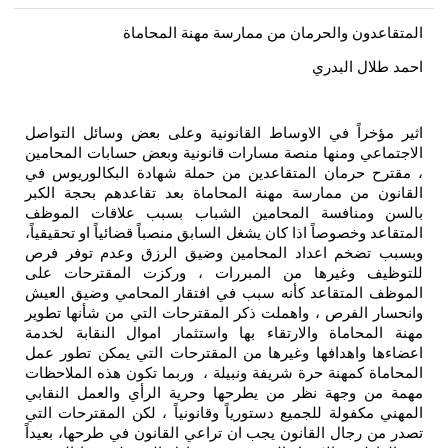
المتقاعدون والحرمان من ممارسة مهنة المحاماة
احمد طلال البدري
اثير مؤخراً في الاوساط القانونية وعلى بعض وسائل التواصل
الاجتماعي ومنها منصة مسارات قانونية وبعض حسابات المحامين
، مقترح حرمان المتقاعدين من حملة شهادة البكالوريوس في
القانون من ممارسة مهنة المحاماة بعد تقاعدهم بحجة الكبر
بالسن ومنافسة المحامين الشباب بسبب علاقات الموظف
المتقاعد وخصوصاً اذا كان يشغل السابق منصباً قضائياً او تحقيقياً،
وبسبب تضخم اعداد المحامين وضيق الرزق وعدم توفر فرص
للتوظيف وغيرها من المبررات ، وركزت المقترحات على
الموظف المتقاعد كأنه سبب في افتقار المحامي وضيق العيش
وانحسار الفرص ، واهملت ذكر المقترحات التي من شأنها تطوير
مهنة المحاماة والارتقاء بها واستثمار اموال النقابة لخدمة
اعضاءها واهدافها وغيرها من المقترحات التي يمكن تطور عمل
المحاماة كمهنة حرة شريفة ونبيلة ، وربما تكون هذه الملاحظات
مهمة من وجهة نظر من يطرحها وحرية الرأي والعمل النقابي
المهني مكفولة للجميع دستورياً وقانونياً ، لكن المقترحات التي
تصدر من رجال القانون يجب ان تراعي القانون في طرحها، بعيداً