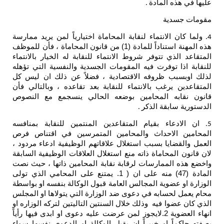
عليها في هذه المادة
.
مقومات جسدية
ولما كان الانتماء لنقابة المحاماة اختيارياً لمن يريد ممارسة
4.
هذه المهنة استناداً للمادة (1) من قانون المحاماة ، فأن للموظف
المتقاعد الذي تتوفر شروط الانتماء للنقابة له الخيار بالانتماء
للنقابة اذا توفرت فيه المقومات الجسدية والنفسية التي تؤهله
لذلك اوبسبب ظروفه الاقتصادية ، فضلاً عن ذلك ان ليس كل
المتقاعدين يرغب بالانتماء للنقابة بعد تقاعده ، وبالتالي فأن
قانون نقابه المحامين بوضعه الحالي ينسجمع مع النصوص
الدستورية سابقة الذكر
.
ان الادعاء بقيام المتقاعدين المنتمين للنقابة بمنافسه
5.
المحامين الاحداث والمحامين المتمرسين في اقتناص فرص
العمل والقضايا بسبب استغلال علاقاتهم الوظيفية ادعاء مردود ،
لان قانون المحاماة ذاته منع استغلال العلاقات الوظيفية السابقة
واخضع هذه الممارسات لرقابة نقابة المحامين ذاتها ، حيث نصت
المادة (47) منه على ان ( 1. يمتنع على المحامي الذي تولى
الوزارة او عضوية المجالس العامة قبول الوكالة بنفسه او بواسطة
محام يعمل لحسابه في دعوى ضد الوزارة التي يتولاها او المجلس
الذي كان عضوا فيه وذلك خلال السنتين التاليتين لتركه الوزاره او
انهاء العضوية 2.لايجوز لمن عرضت عليه دعوى او ابدى فيها رأياً
بصفته حاكماً او خبيراً ان يقبل الوكالة او الدعوى نفسها سواء