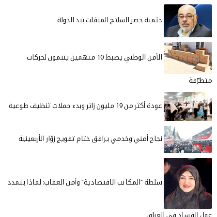
حتمية حصر السلاح المنفلت بيد الدولة
الأمن الوطني يضبط 10 متهمين ينتمون لحركات
متطرّفة
عودة أكثر من 19 مليون زائر وبدء حملات تنظيف طوعية
نجاح أمني وخدمي يرافق ختام تفويج زوّار الأربعينية
سلطة "المكاتب الاقتصادية" وأمن العقاب: لماذا يتمدد
غول الفساد في العراق