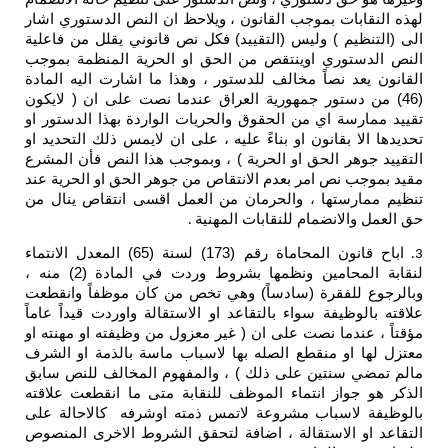
لهذه النقابات بموجب القانون ، ويلاحظ ان النص الدستوري اشار
الى (التنظيم ) وليس (التقييد) فكل نص قانوني يقلل من فاعلية
النص الدستوري اوينتقص من الحق او الحرية المنظمة بموجب
القانون يعد نصاً مخالف للدستور ، وهذا ما اشارت اليه المادة
(46) من دستور جمهورية العراق عندما نصت على ان ( لايكون
تقييد ممارسة اي من الحقوق والحريات الواردة بهذا الدستور او
تحديدها الا بقانون او بناءً عليه ، على ان لايمس ذلك التحديد او
التقييد جوهر الحق او الحرية ) ، وبموجب هذا النص فأن المشرع
مقيد بموجب نص امر بعدم الانتقاص من جوهر الحق او الحرية عند
تنظيم ممارستها ، والحرمان من العمل اقسى انتقاص ينال من
حق العمل والانضمام للنقابات المهنية
.
اباح قانون المحاماة رقم (173) لسنة (65) المعدل الانتماء
3.
لنقابة المحامين ونظمها بشروط وردت في المادة (2) منه ،
وبالرجوع للفقرة (سادساً) وهي تخص من كان موظفاً وانقطعت
علاقته بالوظيفة سواء بالتقاعد او الاستقالة واوردت قيداً عاماً
مؤقتاً ، عندما نصت على ان ( غير معزول من وظيفته او مهنته او
معتزل لها او منقطع الصله بها لاسباب ماسة بالذمة او الشرف
مالم تمضي سنتين على ذلك ) ، والمفهوم المخالف للنص سابق
الذكر هو جواز انتماء الموظف للنقابة متى ما انقطعت علاقته
بالوظيفة لاسباب مشروعة لاتمس ذمته اوشرفه كالاحالة على
التقاعد او الاستقالة ، اضافة لتحقق الشروط الاخرى المنصوص