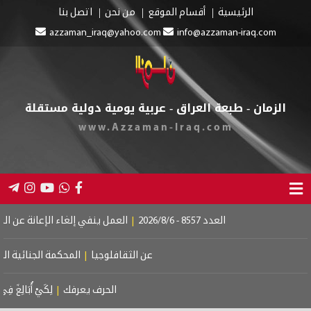
الرئيسية
أقسام الموقع
من نحن
اتصل بنا
azzaman_iraq@yahoo.com
info@azzaman-iraq.com
الزمان - طبعة العراق - عربية يومية دولية مستقلة
www.Azzaman-Iraq.com
العدد 8557 - 2026/8/6
|
العمل ينفي إلغاء الإعانة عن المستفي
عن الثقافلوجيا
|
المحكمة الجنائية الدولي
الحرف يعرفك
|
لِكَيْ أُبَالِغَ فِي حُبِّ