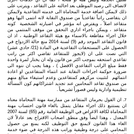
لاتضاف الى رصيد الموظف بعد احالته على التقاعد ، ويترتب على
ذلك لايمكن اضافة خدمة المحاماة الى خدمته التقاعدية ولايمكن
ان يتقاضى راتباً تقاعدياً من صندوق النقابة لانه انتمى اليها وهو
متقاعد اصلاً ، ويفترض انه مؤشر في اضبارته الشخصية كونه
متقاعد ، ويمكن باجراء اداري التحقق من موقف المنتمي من
خلال اجراء مقاطعة بالاسماء مع هيئة التقاعد الوطنية ، اذ ان
قانون التقاعد الموحد رقم (9) لسنة 2014 منع حالة الازدواج في
الحصول على المستحقات التقاعدية في المادة (21/ حادي عشر)
التي نصت على ان (لايجوز للمتقاعد تقاضي اكثر من راتب
تقاعدي استحقه بموجب اكثر من قانون وله ان يختار لمرة واحدة
فقط مبلغ الراتب التقاعدي الافضل ) ، وهنا يجب ان ننوه الى
ضرورة حوكمة اجراءات النقابة عند انتماء المتقاعدين او اعادة
انتمائهم لتثبيت مركزهم كمتقاعدين وعدم استيفاء مبالغ منهم
من صندوق تقاعد المحامين عند تجديد اشتراكاتهم كون المسألة
تنظيمية وادارية وليس قصوراً تشريعياً
.
ان القول بحرمان المتقاعد من ممارسة مهنة المحاماة معناه
7.
ان يستتبع ذلك اجراء مقابل يتمثل بالغاء قانون احتساب مهنة
المحاماة لكافة الاغراض في الوظيفة العامة رقم (65) لسنة 2007
المعدل ، وهذا ايضاً وفق منطق اصحاب الاقتراح يعد عادلاً لان
الغاء هذا القانون لايمنع حق التوظيف لكنه يمنع من حصول
المحامي على درجة وظيفية وراتب هذه الدرجة في ضوء خدمة