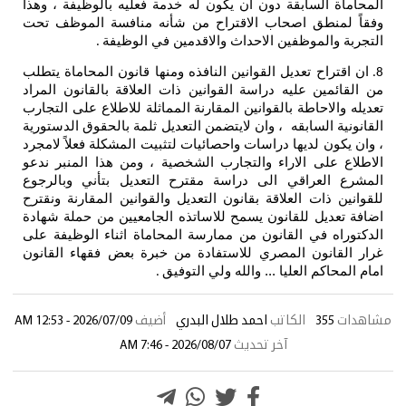
المحاماة السابقة دون ان يكون له خدمة فعليه بالوظيفة ، وهذا
وفقاً لمنطق اصحاب الاقتراح من شأنه منافسة الموظف تحت
التجربة والموظفين الاحداث والاقدمين في الوظيفة
.
ان اقتراح تعديل القوانين النافذه ومنها قانون المحاماة يتطلب
8.
من القائمين عليه دراسة القوانين ذات العلاقة بالقانون المراد
تعديله والاحاطة بالقوانين المقارنة المماثلة للاطلاع على التجارب
القانونية السابقه ، وان لايتضمن التعديل ثلمة بالحقوق الدستورية
، وان يكون لديها دراسات واحصائيات لتثبيت المشكلة فعلاً لامجرد
الاطلاع على الاراء والتجارب الشخصية ، ومن هذا المنبر ندعو
المشرع العراقي الى دراسة مقترح التعديل بتأني وبالرجوع
للقوانين ذات العلاقة بقانون التعديل والقوانين المقارنة ونقترح
اضافة تعديل للقانون يسمح للاساتذه الجامعيين من حملة شهادة
الدكتوراه في القانون من ممارسة المحاماة اثناء الوظيفة على
غرار القانون المصري للاستفادة من خبرة بعض فقهاء القانون
امام المحاكم العليا ... والله ولي التوفيق
.
مشاهدات
355
الكاتب
احمد طلال البدري
أضيف
2026/07/09 - 12:53 AM
آخر تحديث
2026/08/07 - 7:46 AM