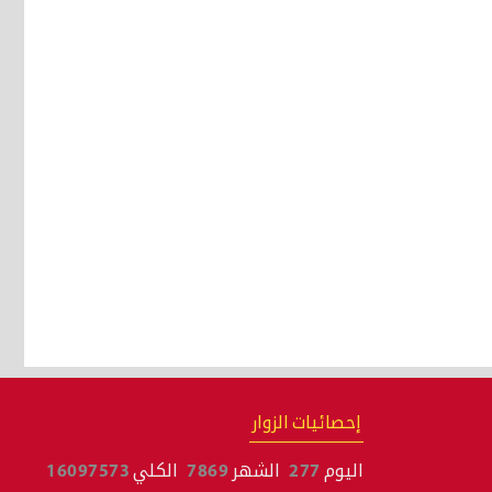
إحصائيات الزوار
اليوم
277
الشهر
7869
الكلي
16097573