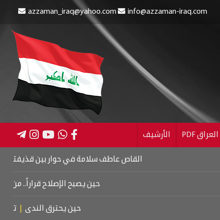
azzaman_iraq@yahoo.com
info@azzaman-iraq.com
عراق PDF
الأرشيف
القاص عاطف سلامة في حوار بين قذيفتين
|
كتاب اسرائي
حين يصبح الإصلاح قراراً.. من كربلاء إلى 
حين يحترق الندى
|
تشييع موتس