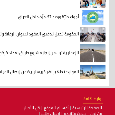
أجواء حارّة ورصد 57 هزّة داخل العراق
الحكومة تحيل تدقيق العقود لديوان الرقابة و
الإعمار يقترب من إنجاز مشروع طريق بغداد كرك
الموارد: تطهير نهر خريسان يضمن إيصال المياه
روابط هامة
الصفحة الرئيسية
أقسـام الموقع
كل الأخبار
من نحن
بـــحث متقـدم
إرسال طلب