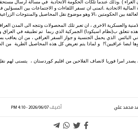
الغراء ) .وذلك عندما تلكأت الحكومة الاتحادية في مسألة ارسال مستحقات 
لية الاتحادية .اتمنى ان تسفر اللقاءات و الاجتماعات بين المسؤلين في ال
لعالقة بين الحكومتين ،الا وهو موضوع نقل المحاصيل والمنتوجات الزراع
لامنية والعسكرية الاخرى ، ان تعبر تلك المحصولات وتتجه الى المدن العراق
هذه تتعلق ب(نظام اسيكودا) الجمركية الذي ربما تم تطبيقه في العراق و 
ي البائس الذي يحمل الجنسية و جواز السفر العراقي ، من ان يعاقب بسبب
نوها ايضا عراقيين؟! و لماذا يتم تعريض كل هذه المحاصيل الطرية من ا
صدر امرا فوريا لانصاف الفلاحين من اقليم كوردستان ، يتسنى لهم نقل
أضيف
د محمد علي
2026/06/07 - 4:10 PM