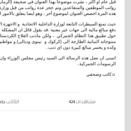
قبل عام او اكثر ، نشرت موضوعا بهذا العنوان في صحيفة (الزمان 
رواتب الموظفين والمتقاعدين وتم حجز عدة رواتب من قبل وزارة الما
هذه المرة اخصص العنوان لموضوع آخر ، وهو ايضا يتعلق بالامور ا
حيث تمنع السيطرات التابعة لوزارة الداخلية الاتحادية و الاجهزة ا
دفع مبالغ مالية الى جهات غير معنية .قد يقول قائل ان المشكلة 
حول تطبيق هذا النظام الجمركي ، ولكن ماذنب الفلاح الكردستان
منتوجاته النباتية الطازجة الى (كركوك و نينوى وديالى) و مواط
وكده و يخسر مبالغ كبيرة دون اي ذنب
.
اتمنى ان تصل هذه الرسالة الى السيد رئيس مجلس الوزراء وان ي
الرسومات الجمركية
.
كاتب وصحفي
□
مشاهدات
الكاتب
424
حام