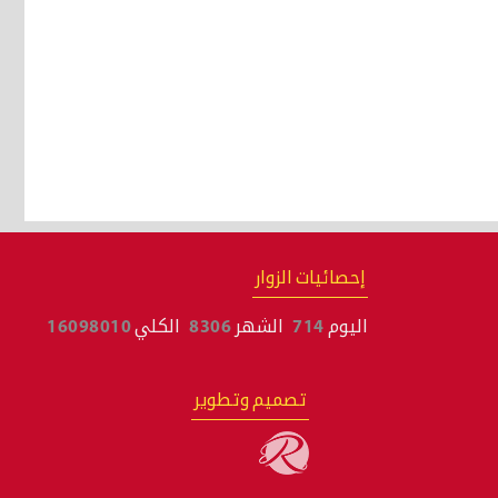
إحصائيات الزوار
اليوم
714
الشهر
8306
الكلي
16098010
تصميم وتطوير