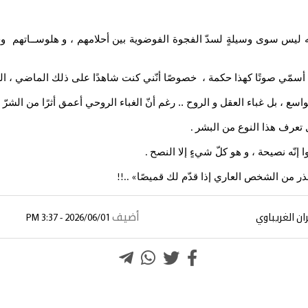
ه ليس سوى وسيلةٍ لسدّ الفجوة الفوضوية بين أحلامهم ، و هلوســاتهم وجنو
سمّي صوتًا كهذا حكمة ، خصوصًا أنّني كنت شاهدًا على ذلك الماضي ، الذي ك
اسع ، بل غباء العقل و الروح .. رغم أنّ الغباء الروحي أعمق أثرًا من الشرّ ذ
هل تعرف هذا النوع من البشر
.
 إنّه نصيحة ، و هو كلّ شيءٍ إلا النصح
.
حذر من الشخص العاري إذا قدّم لك قميصًا
» ..!!
أضيف
ان الغريباوي
2026/06/01 - 3:37 PM