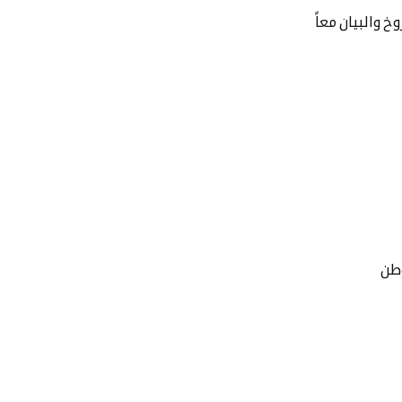
خ والبيان معاً
وطن