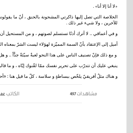
لا أنا إلا أنا
» .
«
الخلاصة التي تصل إليها ذاكرتي المشحونة بالحنق ، أنّ ما يقولون
للآخرين ، ولا شيء غير ذلك
.
و في أعماقي .. لا أترك أذنًا تستسلم لصوتهم ، و من المستحيل أن أ
أميل إلى الإعتقاد بأنّ السمة المميّزة لهؤلاء ليست الشرّ بمعناه الو
و مع ذلك فإنّ تصنيف الناس على هذا النحو لعبةٌ سيّئةٌ جدًّاً .. و 
ينبغي عليك أن تتدرّب على تحرير نفسك ممّا لقّنوك إيّاه ، و ما قالوا
و هناك مثلٌ أفريقيّ يلخّص ببساطةٍ و سلاسة ، كلّ ما قيل هنا : «أ
مشاهدات
الكاتب
497
غفر