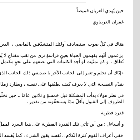
حين يُهدي العريان قميصاً
غفران الغريباوي
هناك في كلِّ صوب ستصادف أولئك المتشدّقين بالماضي ، الذين لا
يزعمون أنّهم يفهمون الحياة بعينِ فراسةٍ ترى من ثقب مفتاحٍ لا يُ
تُطاق . و كم تمنّيت لو أجد الكلمات التي تصفهم على نحوٍ مكتمل ، أ
إيّاك أن تحلم و تعبر إلى الجانب الآخر يا صديقي ذلك الجانب الذي 
«
يقدّم النصيحة التي لا يعرف كيف يطبّقها على نفسه ، ويطارد زمنًا 
في نظر هؤلاء بدأت المشكلة قبل خمسةٍ و ثلاثين عامًا .. حين تخل
الظروف إلى القبول بأقلّ ممّا يستحقّونه من تقدير
.
قدرة فطرية
و أتساءل : من أين تأتي تلك القدرة الفطرية على هذا السرد الممل
ففي أعراف القوم كثرة الكلام .. تُفسد يقين الشيء ، كما يُفسد ا