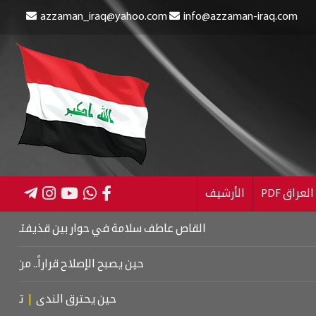
azzaman_iraq@yahoo.com
info@azzaman-iraq.com
عراق PDF
الأرشيف
القاص عاطف سلامة في حوار بين قذيفتين
|
كتاب اسرائ
حين يصبح الإصلاح قراراً.. من كربلاء إلى
حين يحترق الندى
|
تشييع موت