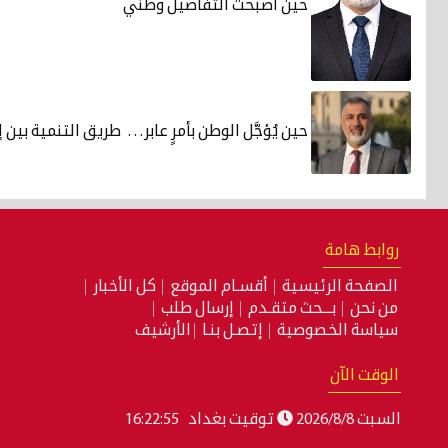
حين أصبحت التفاصيل وطني
حين يُؤجَّل الوطن بأمرٍ عابر… طريق التنمية بين إ
روابط هامة
الصفحة الرئيسية
أقسـام الموقع
كل الأخبار
من نحن
بـــحث متقـدم
إرسال طلب
سياسة الخصوصية
إتصـل بنـا
الأرشيف
الوقت الآن
السبت 2026/8/8
توقيت بغداد
16:22:56