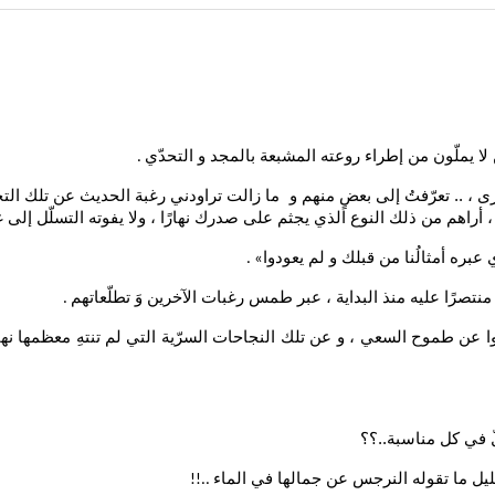
 يملّون من إطراء روعته المشبعة بالمجد و التحدّي
.
رى ، .. تعرّفتُ إلى بعضٍ منهم و ما زالت تراودني رغبة الحديث عن تلك التج
راهم من ذلك النوع الذي يجثم على صدرك نهارًا ، ولا يفوته التسلّل إلى غرفة
عبره أمثالُنا من قبلك و لم يعودوا
» .
منتصرًا عليه منذ البداية ، عبر طمس رغبات الآخرين وَ تطلّعاتهم
.
ّوا عن طموح السعي ، و عن تلك النجاحات السرّية التي لم تنتهِ معظمها نها
ّ في كل مناسبة..؟؟
لليل ما تقوله النرجس عن جمالها في الماء
..!!