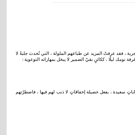
ربة ، فقد عرفتُ المزيد عن طباعهم الملولة ، التي تُحدث جلبةً لا
 نومك ليلًا ، ككائنٍ نقيّ الضمير لا يبخل بمهاراته التوعوية
:
ياتٍ سعيدة ، بفعل حصيلة إخفاقاتٍ لا ذنب لهم فيها ، فاضطرّتهم