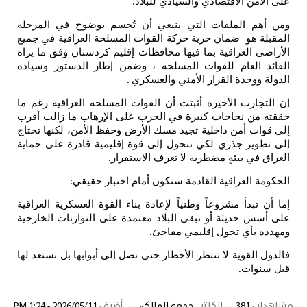
على الأمن الاقتصادي والسيادي للبلاد
.
ومن أهم الملفات التي ينبغي أن تُحسم بوضوح في المرحلة
المقبلة هو ضمان حرية حركة القوات المسلحة العراقية في جميع
الأراضي العراقية بما فيها محافظات إقليم كردستان وفق ما يراه
القائد العام للقوات المسلحة ، وضمن إطار الدستور وسيادة
الدولة ووحدة القرار الأمني والعسكري
.
إن التجارب الأخيرة أثبتت أن القوات المسلحة العراقية رغم ما
حققته من نجاحات كبيرة في الحرب على الإرهاب ما زالت أقرب
إلى قوات أمن داخلية تجيد مسك الأرض وحفظ الأمن، لكنها تحتاج
إلى تطوير جذري لكي تتحول إلى قوة إقليمية قادرة على حماية
العراق في بيئةٍ مضطربة لا تعرف الاستقرار
.
الحكومة العراقية القادمة ستكون أمام اختبار حقيقي
:
إما أن تبدأ مشروعاً وطنياً لإعادة بناء القوة العسكرية العراقية
على أسس حديثة أو تبقى البلاد معتمدة على التوازنات الخارجية
ومهددة بأي تحول إقليمي مفاجئ
.
فالدول القوية لا تنتظر الأخطار حتى تصل إلى أبوابها بل تستعد لها
قبل سنوات
.
مشاهدات
381
الكاتب
جمعه المالكي
أضيف
2026/05/11 - 1:24 PM