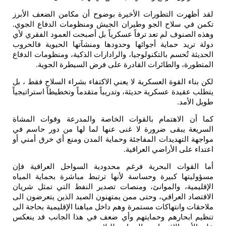
لقد أظهرت التطورات الأخيرة بوضوح أن مكامن الضعف الأبرز
تكمن في سلاح الجو وطيران الجيش ومنظومات الدفاع الجوي.
وهذه الصنوف لم تعد ترفاً عسكرياً بل أصبحت العمود الفقري لأي
دولة تريد حماية أجوائها وحدودها ومنشآتها الحيوية فالحروب
الحديثة تُحسم بالتكنولوجيا، والرادارات الذكية، ومنظومات الدفاع
المتطورة، والطائرات القادرة على فرض السيطرة الجوية
.
لكن بناء القوة العسكرية لا يعني الاكتفاء بشراء السلاح فقط ، بل
يتطلب عقيدة عسكرية حديثة، وتدريباً متقدماً وتخطيطاً استراتيجياً
طويل الأمد
.
كما أن الاهتمام بالقوات الخاصة والمدرعة وقوات المشاة
السريعة يبقى ضرورة لا غنى عنها لما لها من دور حاسم في
مواجهة التهديدات المفاجئة وحماية المدن ومنع أي خرق أمني أو
اعتداء على الأراضي العراقية
.
أما القوات البحرية فرغم محدودية السواحل العراقية فإن
مسؤوليتها كبيرة وحساسة لأنها ترتبط مباشرة بحماية المياه
الإقليمية، والموانئ، ومنصات تصدير النفط التي تمثل شريان
الاقتصاد العراقي، وحتى ممن يمتهنون الصيد الذين يتعرضون الى
ملاحقات وانتهاكات مستمرة وهم داخل مياهنا الإقليمية بحاجة الى
تنظيم ابحارهم وحمايتهم وأي ضعف في هذا الجانب قد ينعكس