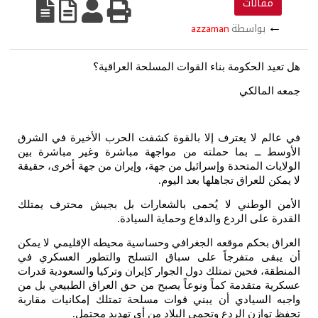
مقالات
←
بواسطة
azzaman
هل تعيد الحكومة بناء القوات المسلحة العراقية؟
جمعه المالكي
في عالم لا يعترف إلا بالقوة كشفت الحرب الأخيرة في الشرق
الأوسط ــ بما حملته من مواجهة مباشرة وغير مباشرة بين
الولايات المتحدة وإسرائيل من جهة، وإيران من جهة أخرى، حقيقة
لا يمكن للعراق تجاهلها بعد اليوم
.
الأمن الوطني لا يُحمى بالشعارات بل بجيش محترف يمتلك
القدرة على الردع والدفاع وحماية السيادة
.
العراق بحكم موقعه الجغرافي وحساسية محيطه الإقليمي لا يمكن
أن يبقى متفرجاً على سباق التسلح والتطور العسكري في
المنطقة، فحين تمتلك دول الجوار كإيران وتركيا والسعودية قدرات
عسكرية متقدمة كماً ونوعاً يصبح من حق العراق الطبيعي بل من
واجبه السيادي أن يبني قوات مسلحة تمتلك إمكانيات مقاربة
تحفظ توازن الردع وتحمي البلاد من أي تهديد محتمل
.