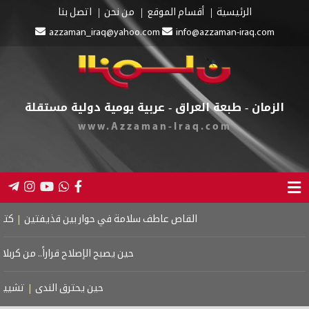
الرئيسية
أقسام الموقع
من نحن
اتصل بنا
azzaman_iraq@yahoo.com
info@azzaman-iraq.com
الزمان - طبعة العراق - عربية يومية دولية مستقلة
www.Azzaman-Iraq.com
القاص عاطف سلامة في حوار بين قذيفتين
|
كتاب اسرا
حين يصبح الإصلاح قراراً.. من كربلاء إ
حين يحترق الندى
|
تشييع م