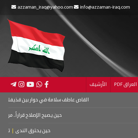
azzaman_iraq@yahoo.com
info@azzaman-iraq.com
عراق PDF
الأرشيف
القاص عاطف سلامة في حوار بين قذيفتين
|
كتاب اسرائي
حين يصبح الإصلاح قراراً.. من كربلاء إلى 
حين يحترق الندى
|
تشييع موتس