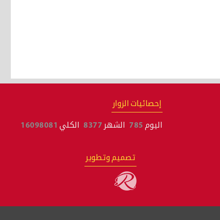
إحصائيات الزوار
اليوم
785
الشهر
8377
الكلي
16098081
تصميم وتطوير