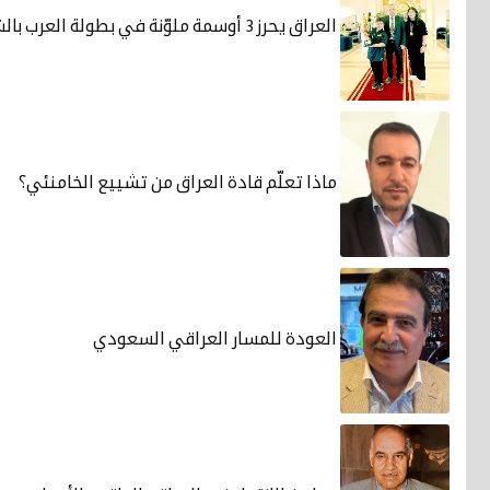
العراق يحرز 3 أوسمة ملوّنة في بطولة العرب بالشطرنج
ماذا تعلّم قادة العراق من تشييع الخامنئي؟
العودة للمسار العراقي السعودي