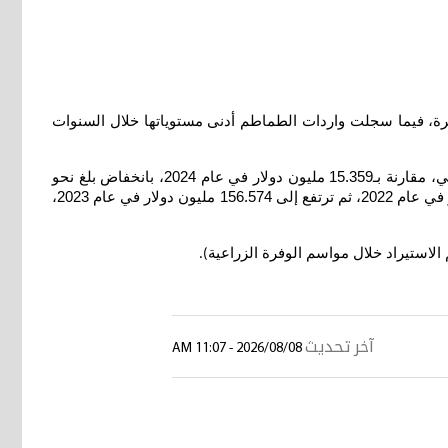
وفرة، فيما سجلت واردات الطماطم أدنى مستوياتها خلال السنوات
وأظهرت بيانات التجارة الدولية أمس إن (قيمة واردات العراق من الطماطم الطازجة أو المبردة بلغت 7.542 ملايين دولار خلال العام الماضي، مقارنة بـ15.359 مليون دولار في عام 2024، بانخفاض بلغ نحو
50.9 بالمئة). وأضافت إن (واردات العراق من الطماطم بلغت 163.719 مليون دولار في عام 2021، قبل إن تنخفض إلى 115.199 مليون دولار في عام 2022، ثم ترتفع إلى 156.574 مليون دولار في عام 2023،
الاستيراد خلال مواسم الوفرة الزراعية
).
آخر تحديث
2026/08/08 - 11:07 AM