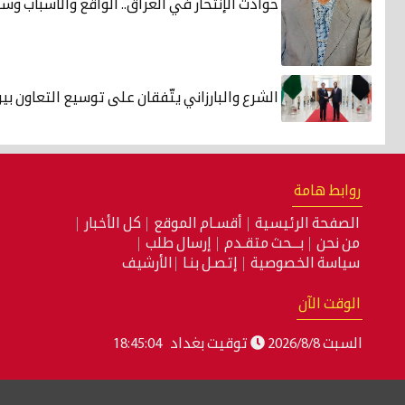
حوادث الإنتحار في العراق.. الواقع والأسباب وس
الشرع والبارزاني يتّفقان على توسيع التعاون بي
روابط هامة
الصفحة الرئيسية
أقسـام الموقع
كل الأخبار
من نحن
بـــحث متقـدم
إرسال طلب
سياسة الخصوصية
إتصـل بنـا
الأرشيف
الوقت الآن
السبت 2026/8/8
توقيت بغداد
18:45:05