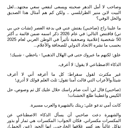
 لا أمل الدهر صحبته ويسعى لنفعي سعي مجتهد...لعل
 لابن منير الطرابلسي .. ولكن كم هم أمثال هذا الصديق
 الوفي؟
ينا راح (صاحبي) يفتش عني في بدعة العصر (تشات جي بي
تي) فاقتنص التالي: في عام 2026 ذكر اسمه ضمن قائمة بـ أكثر
50 شخصية إعلامية وصحفية تأثيراً في الوطن العربي لعام 2025
ما نشره الاتحاد الدولي للصحافة والأعلام
...
لكنهم ما عبروك حتى في الهلال الذهبي! - ياحظي - شبيك
!
ء الاصطناعي لا يقول: لا أعرف
.
مكترث لقول سقراط: كل ما أعرفه أني لا أعرف
.والأعراب التي قالت آمنا تقول: ثلث العلم قولك لا أدري
!
ي) قال لي: أنت ضام راسك حلال عليك كل ثم وصوص، حل
 واعطينا طلع الخشنات
!
أمي تدعو علي: ريتك بالشهيرة والعرب مسيرة
.
هيرة دعت صاحبي أن يسأل الذكاء الاصطناعي عن
رات مكسراتي. فكان الجواب: المكسرات هي ثمار أو بذور
غالباً بعد كسر غلافها الخارجي.. انها الجوز (عين الجمل)،