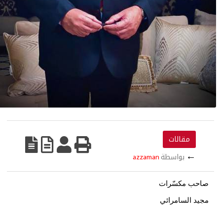
مقالات
بواسطة
azzaman
 مكسّرات
السامرائي