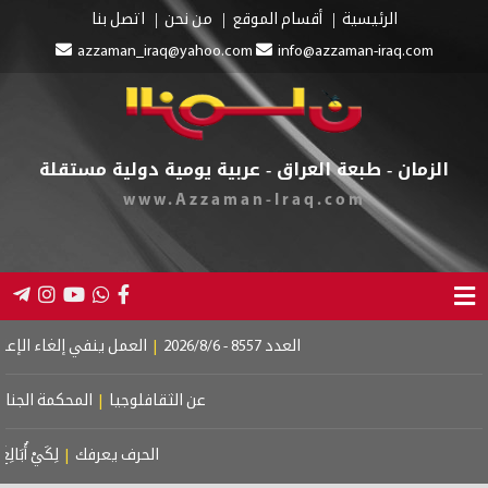
الرئيسية
أقسام الموقع
من نحن
اتصل بنا
azzaman_iraq@yahoo.com
info@azzaman-iraq.co
مان - طبعة العراق - عربية يومية دولية مستقلة
www.Azzaman-Iraq.com
العدد 8557 - 2026/8/6
|
العمل ينفي إلغاء الإعانة عن المستفيد
عن الثقافلوجيا
|
المحكمة الجنائية الدولية.. إ
الحرف يعرفك
|
لِكَيْ أُبَالِغَ فِي حُبِّكِ
|
لم