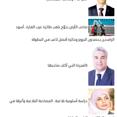
صاحب الأرض يتوّج بلقب طائرة غرب القارة.. أسود
 يحصدون البرونز وجائزة أفضل لاعب في البطولة
(الغيرة) التي أكلت صاحبها
دراسة أسلوبية بلاغية.. المصاحبة البلاغية وأثرها في