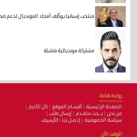
منتخب إسبانيا يوظّف أمجاد المونديال لدعم ضحا
مشاركة مونديالية فاشلة
روابط هامة
الصفحة الرئيسية
أقسـام الموقع
كل الأخبار
من نحن
بـــحث متقـدم
إرسال طلب
سياسة الخصوصية
إتصـل بنـا
الأرشيف
الوقت الآن