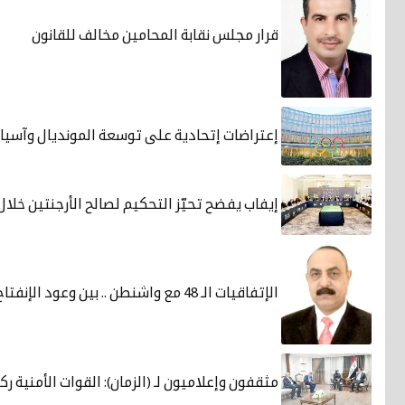
قرار مجلس نقابة المحامين مخالف للقانون
إعتراضات إتحادية على توسعة المونديال وآسيا ت
إيفاب يفضح تحيّز التحكيم لصالح الأرجنتين خلال 
الإتفاقيات الـ 48 مع واشنطن .. بين وعود الإنفتاح و واقع التنفيذ
مثقفون وإعلاميون لـ (الزمان): القوات الأمنية ر