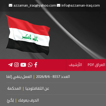
azzaman_iraq@yahoo.com
info@azzaman-iraq.com
عراق PDF
الأرشيف
العدد 8557 - 2026/8/6
|
العمل ينفي إلغاء الإعانة عن المس
عن الثقافلوجيا
|
المحكمة الجنائية الدول
الحرف يعرفك
|
لِكَيْ أُبَالِغَ فِي حُبِّ