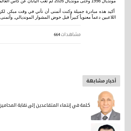
مونديال 1998 وحتى مونديال 2026 لم تغب اليابان عن كأس العالم, وهذا دليل على أهمية التخطيط والدراسة والعمل المهني لتجاوز الأخطاء وتحقيق الاستمرارية
اللاعبين دعماً معنوياً كبيراً قبل خوض المشوار المونديالي, وأتمنى
مشاهدات
664
أخبار مشابهة
كلمة في إنتماء المتقاعدين إلى نقابة المحامين