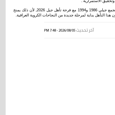
.
أكيد هذه مبادرة جميلة وكنت أتمنى أن تأتي في وقت مبكر, لكن من الرائع أن يقوم الدكتورعقيل مفتن رئيس اللجنة الأولمبية العراقية, بجمع جيلي 1986 و1994 مع فرحة تأهل جيل 2026, لأن ذلك يمنح
ون هذا التأهل بداية لمرحلة جديدة من النجاحات الكروية العراقية
.
آخر تحديث
2026/08/05 - 7:48 PM