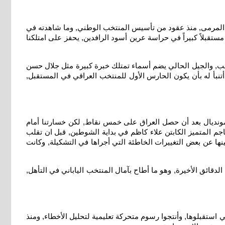
المرمى, منذ عقود من تأسيس المنتخب الوطني, وما شاهدته في
قبلاً كبيراً في حراسة عرين أسود الرافدين, يحفز على امتلكنا
, والجيل الحالي يضم أسماء تمتلك خبرة كبيرة مثل جلال حسن
تنبأ له بأن يكون الحارس الأول للمنتخب العراقي في المستقبل,
اً من التأهل إلى المونديال بعد أن حصل العراق على خمس نقاط, لكن خسارتنا أمام
جم المتميز الكابتن علاء كاظم في بداية الشوطين, قبل ان تقلب
لجهاز الفني حينها عن بعض التغييرات الخاطئة التي أجراها في التشكيلة, وكانت
لدقائق الأخيرة, وهو ما أطاح بآمال المنتخب الياباني في التأهل,
وتحليلات دقيقة للأهداف التي استقبلوها, وأنتجوا رسوم متحركة تعليمية لتحليل الأخطاء, ومنذ