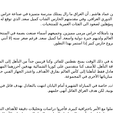
ن عماد هاشم , أن العراق ما زال يمتلك مدرسة متميزة في صناعة حراس 
دوري العراقي, وفي مقدمتهم الحارس الشاب كميل سعد, الذي توقع له مست
مؤهلين لصعود الى الفئات العمرية للمنتخبات
.
ود بامتلاكه حراس مرمى مميزين, وجميعهم أسماء صنعت بصمة في المنتخب
لم ولديهم خبرة دولية واسعة, أما كميل سعد, فرغم صغر سنه إلا أنني أ
وع حارس كبير إذا استمر بهذا التطور
.
صفيات كأس العالم 1994 كان نظام البطولة في ذلك الوقت يمنح نقطتين للفائز, وكنا قريبين جد
 التأهل, للأسف كنا متقدمين على كوريا الشمالية بهدفين أحرزهما المها
داف, ولو انتهت المباراة بالتعادل فقط لتأهلنا إلى كأس العالم بفارق الأهداف, واعتذر ا
مبارياتها الأخرى في المجموعة
.
ت, خاصة في المباراة الشهيرة أمام اليابان انتهت بالتعادل بهدف قاتل في ا
ية, لكن هدف العراق القاتل أنهى حلمهم
.
كانت مباراة العراق درسا مهما لليابان في عام 1994, وتعاملوا مع الأمر باحترافية كبيرة, فأجروا دراسات 