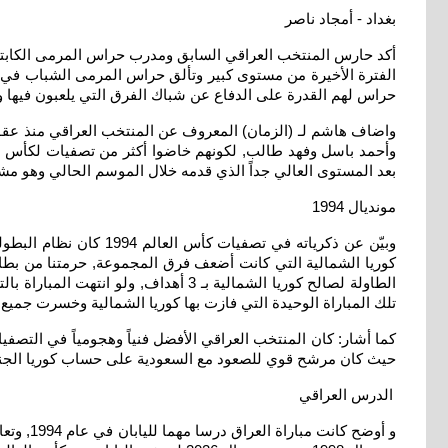
بغداد - أمجاد ناصر
أكد حارس المنتخب العراقي السابق ومدرب حراس المرمى الكابت
الفترة الأخيرة من مستوى كبير وتألق حراس المرمى الشباب في ال
حراس لهم القدرة على الدفاع عن شباك الفرق التي يلعبون فيها و
واضاف هاشم لـ (الزمان) المعروف عن المنتخب العراقي منذ عق
وأحمد باسل وفهد طالب, لكونهم خاضوا أكثر من تصفيات لكأس العا
بعد المستوى العالي جداً الذي قدمه خلال الموسم الحالي وهو مشر
مونديال 1994
وبيّن عن ذكرياته في ت
كوريا الشمالية التي كانت أضعف فرق المجموعة, حرمتنا من بطاقة
الطاولة لصالح كوريا الشمالية بـ 3 أه
تلك المباراة الوحيدة التي فازت بها كوريا الشمالية وخسرت جميع 
كما أشار: كان المنتخب العراقي الأفضل فنياً وهجومياً في التصفيا
حيث كان مرشح قوي للصعود مع السعودية على حساب كوريا الجنوب
الدرس العراقي
و أوضح 