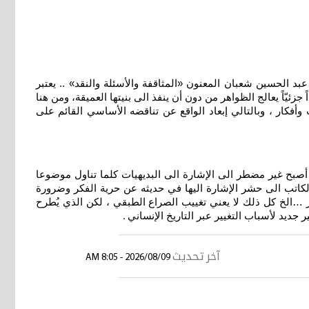
الحسين شعبان المعنون «المثاقفة والأسئلة والنقد» .. يعتبر
جزئيّاً يعالج الظواهر من دون أن ينفذ الى بنيتها العميقة، ومن هنا
وأفكار ، وبالتالي إبعاد الواقع عن تناقضه الأساسي القائم على
أصبح غير مضطر الى الإشارة الى البديهيات كلما تناول موضوعا
الكاتب الى حشر الإشارة اليها في حديثه عن حرية الفكر وضرورة
 …الخ كل ذلك لا يعني تغييب الصراع الطبقي ، لكن الذي يُطرح
ديد لأسباب التغيير عبر التاريخ الإنساني
.
آخر تحديث
2026/08/09 - 8:05 AM