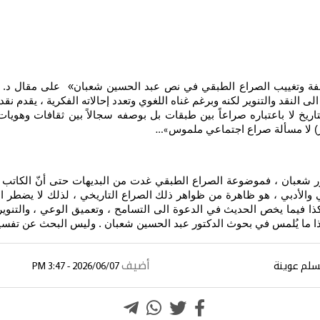
فة وتغييب الصراع الطبقي في نص عبد الحسين شعبان» على مقال د. عبد 
لنقد والتنوير لكنه وبرغم غناه اللغوي وتعدد إحالاته الفكرية ، يقدم نقداً 
ريخ لا باعتباره صراعاً بين طبقات بل بوصفه سجالاً بين ثقافات وهويات 
وير) لا مسألة صراع اجتماعي ملموس
»…
تور شعبان ، فموضوعة الصراع الطبقي غدت من البديهات حتى أنّ الكاتب 
افي والأدبي ، هو ظاهرة من ظواهر ذلك الصراع التاريخي ، لذلك لا يضطر 
ا فيما يخص الحديث في الدعوة الى التسامح ، وتعميق الوعي ، والتنوير
 ما يُلمس في بحوث الدكتور عبد الحسين شعبان . وليس البحث عن تفسير ج
أضيف
لم عوينة
2026/06/07 - 3:47 PM