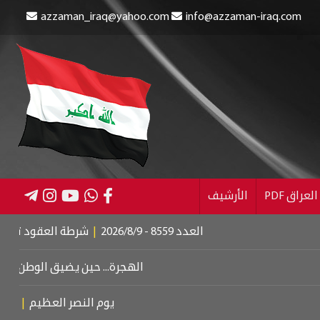
azzaman_iraq@yahoo.com
info@azzaman-iraq.com
عراق PDF
الأرشيف
العدد 8559 - 2026/8/9
|
شرطة العقود تنقذ طفلين م
الهجرة... حين يضيق الوطن بأبنائه
|
د
يوم النصر العظيم
|
عزف على