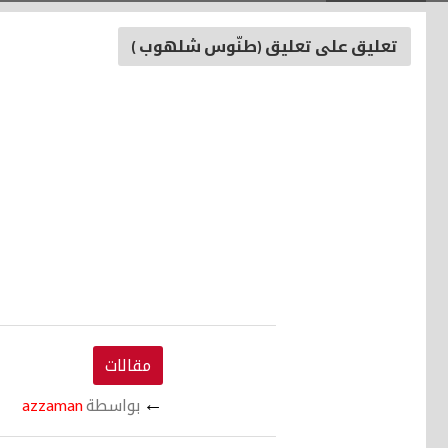
تعليق على تعليق (طنّوس شلهوب )
مقالات
←
بواسطة
azzaman