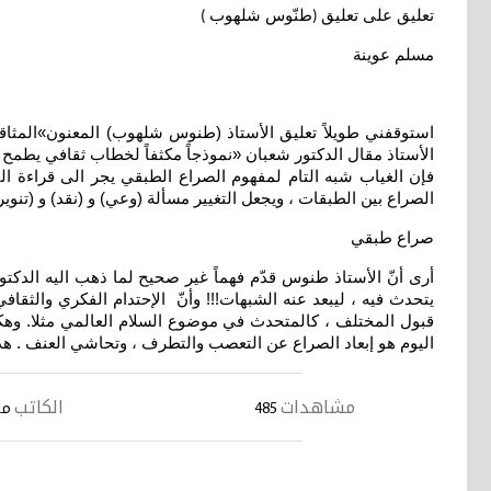
تعليق على تعليق
طنّوس شلهوب
)
(
مسلم عوينة
استوقفني طويلاً تعليق الأستاذ (طنوس شلهوب) المعنون»المثاق
الأستاذ مقال الدكتور شعبان «نموذجاً مكثفاً لخطاب ثقافي يطمح الى ا
فإن الغياب شبه التام لمفهوم الصراع الطبقي يجر الى قراءة التا
الصراع بين الطبقات ، ويجعل التغيير مسألة (وعي) و (نقد) و (تن
صراع طبقي
أرى أنّ الأستاذ طنوس قدّم فهماً غير صحيح لما ذهب اليه الدك
يتحدث فيه ، ليبعد عنه الشبهات!!! وأنّ الإحتدام الفكري والثق
قبول المختلف ، كالمتحدث في موضوع السلام العالمي مثلا. وهكذ
اليوم هو إبعاد الصراع عن التعصب والتطرف ، وتحاشي العنف . هذا
مشاهدات
الكاتب
485
مس