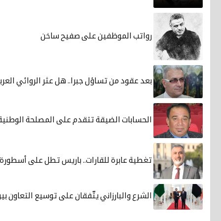
رواتب الموظفين على صفيح ساخن
بعد عقود من تساؤل جبرا.. هل عثر الروائي العر
الحسابات الضيقة تتقدم على المصلحة الوطنية
تغطية عابرة للقارات.. باريس تطل على أسطورة 
الشرع والبارزاني يتّفقان على توسيع التعاون بي