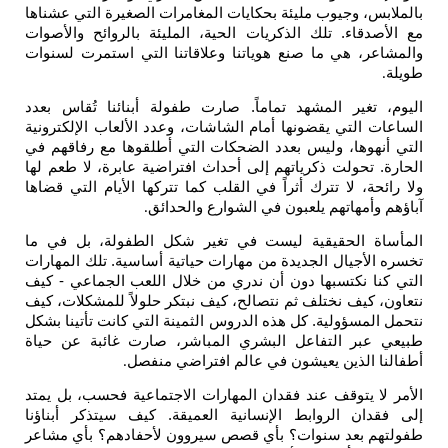
بس، وجيوب مليئة بحكايات المغامرات الصغيرة التي عشناها
صدقاء. تلك الذكريات الحية، المليئة بالروائح والأصوات
اعر، هي ما صنع هوياتنا وعلاقاتنا التي استمرت لسنوات
.
، تغير المشهد تماماً. صارت طفولة أبنائنا تُقاس بعدد
ت التي يقضونها أمام الشاشات، وعدد الألعاب الإلكترونية
أنهوها، وليس بعدد الضحكات التي أطلقوها مع رفاقهم في
. تحولت ذكرياتهم إلى أحداث افتراضية عابرة، لا طعم لها
ئحة، لا تترك أثراً في القلب كما تتركها الأيام التي قضاها
 وأمهاتهم يلعبون في الشوارع والحدائق
.
اة الحقيقية ليست في تغير شكل الطفولة، بل في ما
الأجيال الجديدة من مهارات حياتية أساسية. تلك المهارات
كنا نكتسبها دون أن ندري من خلال اللعب الجماعي - كيف
، كيف نختلف ثم نتصالح، كيف نبتكر حلولاً للمشكلات، كيف
المسؤولية. كل هذه الدروس الثمينة التي كانت تأتينا بشكل
 عبر التفاعل البشري المباشر، صارت غائبة عن حياة
نا الذين يعيشون في عالم افتراضي منفصل
.
لا يتوقف عند فقدان المهارات الاجتماعية فحسب، بل يمتد
قدان الروابط الإنسانية العميقة. كيف سيتذكر أبناؤنا
هم بعد سنوات؟ بأي قصص سيروون لأحفادهم؟ بأي مشاعر