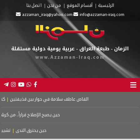
الرئيسية
أقسام الموقع
من نحن
اتصل بنا
azzaman_iraq@yahoo.com
info@azzaman-iraq.c
مان - طبعة العراق - عربية يومية دولية مستقلة
www.Azzaman-Iraq.com
القاص عاطف سلامة في حوار بين قذيفتين
|
كتاب اسرائيل الكبرى
حين يصبح الإصلاح قراراً.. من كربلاء إلى معركة ا
حين يحترق الندى
|
تشييع موتسارت
|
ا