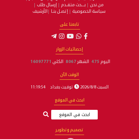
من نحن
بـــحث متقـدم
إرسال طلب
سياسة الخصوصية
إتصـل بنـا
الأرشيف
تابعنا على
إحصائيات الزوار
اليوم
475
الشهر
8067
الكلي
16097771
الوقت الآن
السبت 2026/8/8
توقيت بغداد
11:19:55
ابحث في الموقع
تصميم وتطوير