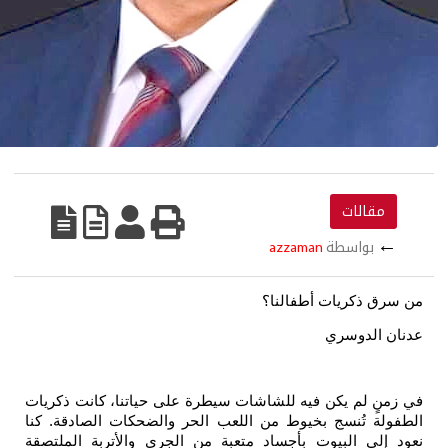
مقالات
بواسطة
azzaman
ق ذكريات أطفالنا؟
 الدوسري
نٍ لم يكن فيه للشاشات سيطرة على حياتنا، كانت ذكريات
لة تُنسج بخيوط من اللعب الحر والضحكات الصادقة. كنا
إلى البيوت بأجساد متعبة من الجري والأتربة الملتصقة