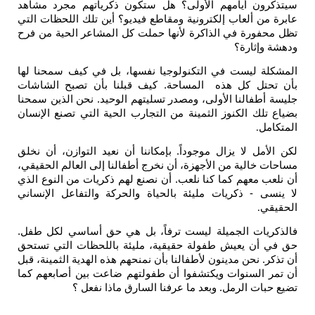
رون أيامهم الأولى؟ هل ستكون ذكرياتهم مجرد مشاهد
من ألعاب إلكترونية ومقاطع فيديو؟ أين تلك اللحظات التي
حفورة في الذاكرة لأنها حملت كل المشاعر الحية من فرح
وإثارة؟
لة ليست في التكنولوجيا نفسها، بل في كيف سمحنا لها
حتل كل هذه المساحة. كيف قبلنا بأن تصبح الشاشات
أطفالنا الأولى، ومصدر تسليتهم الوحيد. نحن الذين سمحنا
تلك الكنوز الثمينة من التجارب الحية التي تصنع الإنسان
مل
.
أمل لا يزال موجوداً. بإمكاننا أن نعيد التوازن، أن نخلق
 خالية من الأجهزة، أن نخرج أطفالنا إلى العالم الحقيقي،
ب معهم كما كنا نلعب. أن نصنع لهم ذكريات من النوع الذي
سى - ذكريات مليئة بالحياة والحركة والتفاعل الإنساني
قي
.
ريات الجميلة ليست ترفاً، بل هي حق أساسي لكل طفل.
 أن يعيش طفولة حقيقية، مليئة باللحظات التي تستحق
ر. نحن مدينون لأطفالنا بأن نمنحهم هذه الهدية الثمينة، قبل
ر السنوات ويكتشفوا أن طفولتهم ضاعت بين أصابعهم كما
بات الرمل. وبعد ما عرفنا السارق ماذا نفعل ؟