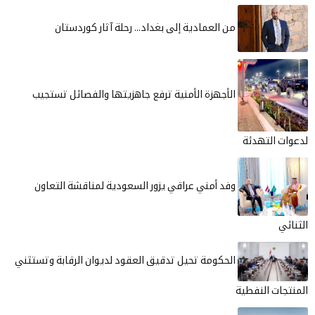
من العمادية إلى بغداد... رحلة آثار كوردستان
الأجهزة الأمنية ترفع جاهزيتها والفصائل تستجيب
لتهدئة
وفد أمني عراقي يزور السعودية لمناقشة التعاون
الحكومة تحيل تدقيق العقود لديوان الرقابة وتستثني
 النفطية