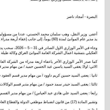
البصرة - أمجاد ناصر
أعفى وزير النقل، وهب سلمان محمد الحسني، عددا من مسؤولي الو
يد مدير عام الموانئ لمدة (60) يوماً، إلى جانب إعفاء أربعة مدراء أقسام في النقل البحري وتكليف بدلاء عنهم
العكيلي بتمشية اعمال الشركة العامة الموانئ العراق وكالة طيلة
كما صدر الأمر الوزاري الأخر باعفاء اربعة مدراء من الشركة ال
الاتي: اولا: يعفى السيد ياسين عبد الحسين حميد / من مهام مدي
ثانيا : يعفى السيد حسين كريم داوود / من مهام مدير قسم العقود 
ثالثا : يعفى السيد حيدر سمد حمود / من مهام مدير قسم الوكالات
رابعا : يعفى السيد علي هادي عبد العياس) / من مهام مدير القسم 
وتشير المادة (17) من قانون انضباط موظفي الدولة والقطاع العام رقم 14 لسنة 1991 في العراق تتعلق بـ سحب يد الموظف (إبعاده مؤقتاً عن ممارسة وظيفته) أثناء التحقيق الإداري، ونصها