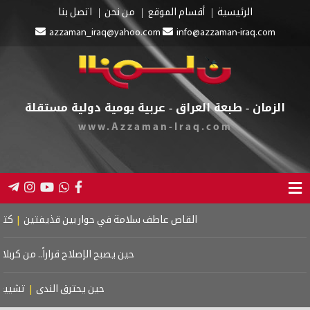
الرئيسية
أقسام الموقع
من نحن
اتصل بنا
azzaman_iraq@yahoo.com
info@azzaman-iraq.com
الزمان - طبعة العراق - عربية يومية دولية مستقلة
www.Azzaman-Iraq.com
القاص عاطف سلامة في حوار بين قذيفتين
|
كتاب اسر
حين يصبح الإصلاح قراراً.. من كربلاء إ
حين يحترق الندى
|
تشييع م