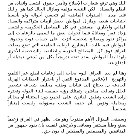
البلد وهي ترفع شعارات الإصلاح وتأمين حقوق الشعب وانقاذه من
الظلم والفساد لكن النتيجة مؤلمة ومازال الحال كما هو والبلد
على مدى السنوات الماضية لم تتحسن أحواله ولو بأبسط
احتياجات شعبه ومازال المواطن يعيش أزمات متراكمة والفساد
المالي والاداري مستشرٍ في كل المفاصل الحكومية والشعب
يزداد فقراً ومعاناةً فيما تحولت بعض ما تُسَمى بالزعامات إلى
مراكز نفوذ ومصالح شخصية أثرَت على حساب قوت وحقوق
المواطن فيما غابت المشاريع الوطنية الجامعة التي تضع مصلحة
العراق فوق كل المصالح الحزبية والطائفية والشخصية الأخرى
ولهذا بدأ المواطن يفقد ثقته تدريجياً بكل من يَدعي تمثيله أو
الدفاع عنه
وهنا لم يعد العراق اليوم بحاجة إلى زعامات تُصنَع عبر التلميع
والتهريج الإعلامي المدفوع الثمن أو باجترار الخطابات الهزيلة
الخادعة بل يحتاج إلى قيادات وطنية مخلصة شجاعة تشخص
الخلل وتعالجه مباشرة وتمتلك رؤية حقيقية لبناء الدولة وتحترم
إرادة الشعب وتطبق القانون على الجميع دون استثناء أو محاباة
ومجاملة وتؤمن بأن خدمة الشعب مسؤولية وليست إمتيازاً
شخصياً
.
وسيبقى السؤال الأهم مفتوحاً وهو متى يظهر في العراق زعيماً
يصنع وطناً مستقراَ ومعافى ولايرتضي لنفسه بأن يقود جمهوراً من
المنافقين والمصفقين والمطبلين له دون حق
.