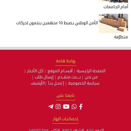
أمام الجامعات
الأمن الوطني يضبط 10 متهمين ينتمون لحركات
متطرّفة
روابط هامة
الصفحة الرئيسية
أقسـام الموقع
كل الأخبار
من نحن
بـــحث متقـدم
إرسال طلب
سياسة الخصوصية
إتصـل بنـا
الأرشيف
تابعنا على
إحصائيات الزوار
اليوم
410
الشهر
8002
الكلي
16097706