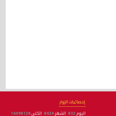
إحصائيات الزوار
اليوم
832
الشهر
8424
الكلي
16098128