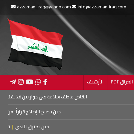
azzaman_iraq@yahoo.com
info@azzaman-iraq.com
عراق PDF
الأرشيف
القاص عاطف سلامة في حوار بين قذيفتين
|
كتاب اسرا
حين يصبح الإصلاح قراراً.. من كربلاء إ
حين يحترق الندى
|
تشييع موت