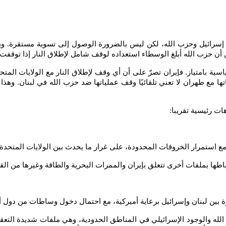
ين إسرائيل وحزب الله، لكن ليس بالضرورة الوصول إلى تسوية مستقرة. و
 حزب الله أبلغ الوسطاء استعداده لوقف شامل لإطلاق النار إذا توقفت الع
بامتياز. فإيران تصرّ على أن أي وقف لإطلاق النار مع الولايات المتحدة
مع طهران لا تعني تلقائيًا وقف عملياتها ضد حزب الله في لبنان. وهذا الت
هات رئيسية تقريبا
:
مع استمرار الخروقات المحدودة، على غرار ما يحدث بين الولايات المتحدة
طها بملفات أخرى تتعلق بإيران والممرات البحرية والطاقة وغيرها من القض
ة بين لبنان وإسرائيل برعاية أميركية، مع احتمال دخول وساطات من دول 
الله والوجود الإسرائيلي في المناطق الحدودية، وهي ملفات شديدة التعق