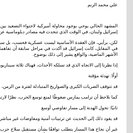
علي محمد الزنم
المشهد الحالي يوحي بوجود محاولة أميركية لاحتواء التصعيد ب
إسرائيل ولبنان، في الوقت الذي تتحدث فيه مصادر دبلوماسية عن أن
لكن، برأيي، فإن العقدة الأساسية ليست عسكرية فحسب، بل سياسية 
في المقابل، كانت إسرائيل قد أكدت في مراحل سابقة أن تفاهماتها 
الأشهر الماضية، والواقع يشير إلى ذلك بوضوح
.
إذا نظرنا إلى الاتجاه الذي قد تسلكه الأحداث، فهناك ثلاثة سيناريو
أولًا: تهدئة مؤقتة
قد تتوقف الضربات الكبرى والصواريخ المتبادلة لفترة من الزمن، 
كما نلاحظ أن ترامب يمارس ضغوطًا لمنع توسع الحرب، نظرًا لارتبا
ثانيًا: تحول الهدنة إلى مسار تفاوضي أوسع
قد يقود ذلك إلى الحديث عن ترتيبات أمنية ومفاوضات غير مباشر
غير أن نجاح هذا المسار يتطلب توافقًا بشأن مستقبل سلاح حزب 