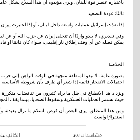
باعتباره عنصر قوة للبنان، ويرى مؤيدوه أن هذا السلاح يشكل عام
ثالثًا: عودة التصعيد
إذا نفذت إسرائيل عمليات واسعة داخل لبنان، أو إذا اعتبرت إيران 
وفي تقديري، لا يبدو واردًا أن تتخلى إيران عن حزب الله أو عن لبن
يمكن فصله عن أي وقف إطلاق نار إقليمي، سواء كان قائمًا أو قادمً
الخلاصة
بصورة عامة، لا تبدو المنطقة متجهة في الوقت الراهن إلى حرب إقل
احتمالات الانفجار قائمة إذا شعر أي طرف بأن شروطه الأساسية 
ويزداد هذا الانطباع في ظل ما يراه كثيرون من تناقضات متكررة
حيث تستمر العمليات العسكرية وسقوط الضحايا، بينما يقف المجت
ومن هذا المنطلق، يرى البعض أن فرص السلام ما تزال بعيدة، وأ
استقرارًا واست
مشاهدات
الكاتب
303
علي