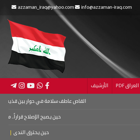
azzaman_iraq@yahoo.com
info@azzaman-iraq.com
عراق PDF
الأرشيف
القاص عاطف سلامة في حوار بين قذيفتين
|
كتاب اس
حين يصبح الإصلاح قراراً.. من كربلاء إ
حين يحترق الندى
|
تشييع مو