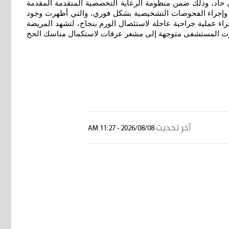
بب في ضغط شديد على الدماغ وفتق دماغي حاد، وذلك ضمن منظومة الرعاية التخصصية المتقدمة المقدمة
 وإجراء الفحوصات التشخيصية بشكل فوري، والتي أظهرت وجود
ء عملية جراحية عاجلة لاستئصال الورم بنجاح، لتشهد المريضة
 المدينة الطبية أن (المريضة غادرت المستشفى متوجهة إلى مشعر عرفات لاستكمال مناسك الحج
آخر تحديث
2026/08/08 - 11:27 AM