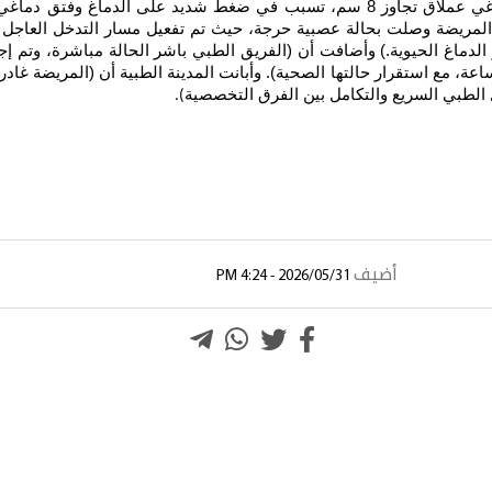
إندونيسية تعرضت لتدهور حاد في مستوى الوعي نتيجة ورم دماغي عملاق تجاوز 8 سم، تس
المريضة وصلت بحالة عصبية حرجة، حيث تم تفعيل مسار التدخل العاجل
 الحيوية.) وأضافت أن (الفريق الطبي باشر الحالة مباشرة، وتم إجرا
نًا سريعًا تمثل في استعادة الوعي والحركة خلال أقل من 24 ساعة، مع استقرار حالتها الصحية). وأبانت
).
أضيف
2026/05/31 - 4:24 PM