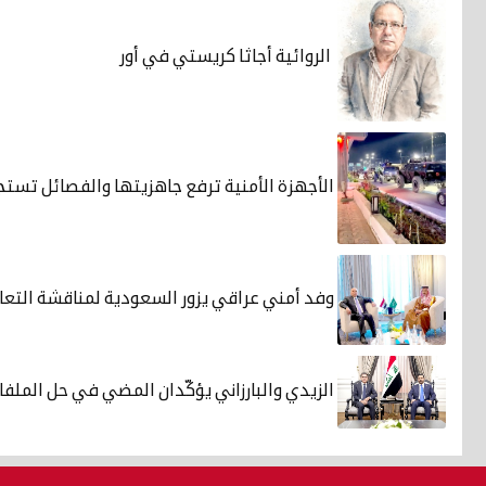
الروائية أجاثا كريستي في أور
الأجهزة الأمنية ترفع جاهزيتها والفصائل تست
وفد أمني عراقي يزور السعودية لمناقشة التعاو
الزيدي والبارزاني يؤكّدان المضي في حل الملفا