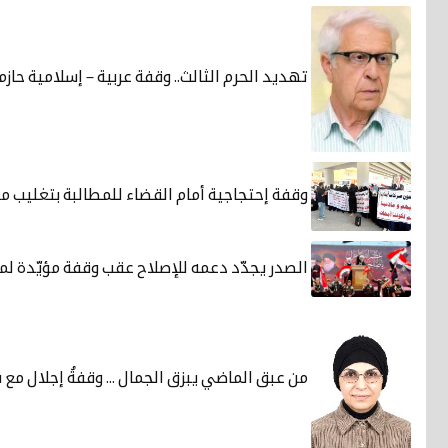
تهديد الحرم الثالث.. وقفة عربية – إسلامية حازم
وقفة إحتجاجية أمام القضاء للمطالبة بتغليب 
الصدر يجدّد دعمه للإصلاح عقب وقفة مؤيّدة ل
من عبق الماضي يبزق الجمال ... وقفةُ إجلال مع