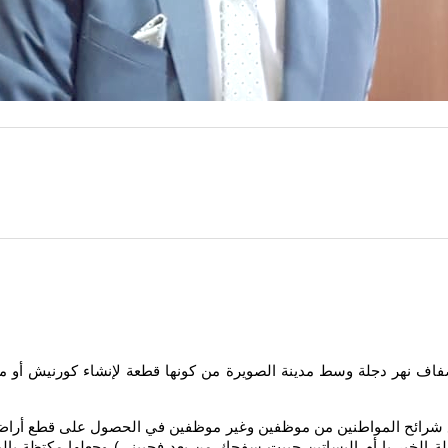
ضفاف نهر دجلة وسط مدينة الصويرة من كونها قطعة لإنشاء كورنيش أو مراف
جميع شرائح المواطنين من موظفين وغير موظفين في الحصول على قطع أراضٍ
يا دجلة الخير يا أم البساتين حييت سفحك من بعد فحييني) وجعلها مكتظة با