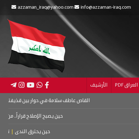
azzaman_iraq@yahoo.com
info@azzaman-iraq.com
عراق PDF
الأرشيف
القاص عاطف سلامة في حوار بين قذيفتين
|
كتاب اسر
حين يصبح الإصلاح قراراً.. من كربلاء إ
حين يحترق الندى
|
تشييع مو