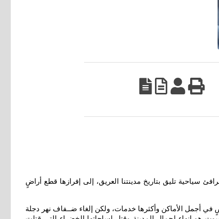
ئ سياحية تليق بتاريخ مدينتنا العريق، إلى إفرازها قطع أراضٍ
 في أجمل الأماكن وأكثرها خدمات، ولكن إلغاء ضــفاف نهر دجلة
لبيوت هو إنهاء لجمال المدينة وقتل لساحاتها الخضراء التي قتلت