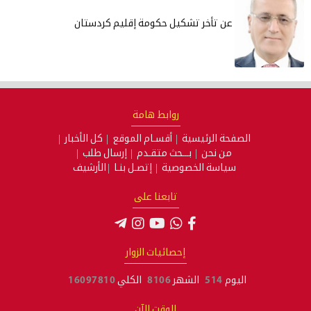
عن تأخر تشكيل حكومة إقليم كردستان
روابط هامة
الصفحة الرئيسية
أقسـام الموقع
كل الأخبار
من نحن
بـــحث متقـدم
إرسال طلب
سياسة الخصوصية
إتصـل بنـا
الأرشيف
تابعنا على
إحصائيات الزوار
اليوم
514
الشهر
8106
الكلي
16097810
الوقت الآن