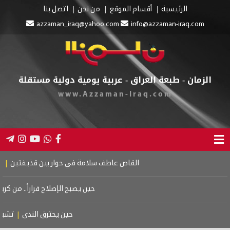
الرئيسية
أقسام الموقع
من نحن
اتصل بنا
azzaman_iraq@yahoo.com
info@azzaman-iraq.com
الزمان - طبعة العراق - عربية يومية دولية مستقلة
www.Azzaman-Iraq.com
القاص عاطف سلامة في حوار بين قذيفتين
|
كتاب
حين يصبح الإصلاح قراراً.. من كربلا
حين يحترق الندى
|
تشييع 