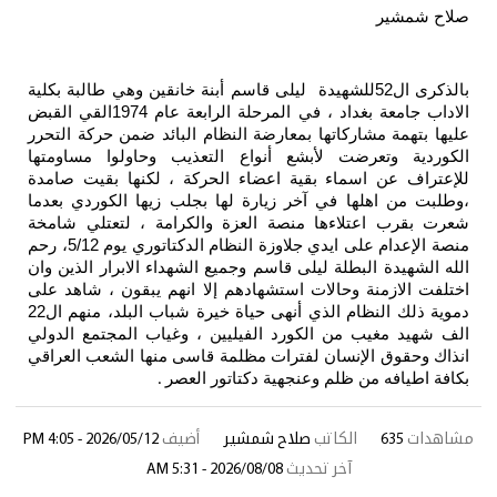
صلاح شمشير
بالذكرى ال52للشهيدة ليلى قاسم أبنة خانقين وهي طالبة بكلية
الاداب جامعة بغداد ، في المرحلة الرابعة عام 1974القي القبض
عليها بتهمة مشاركاتها بمعارضة النظام البائد ضمن حركة التحرر
الكوردية وتعرضت لأبشع أنواع التعذيب وحاولوا مساومتها
للإعتراف عن اسماء بقية اعضاء الحركة ، لكنها بقيت صامدة
،وطلبت من اهلها في آخر زيارة لها بجلب زيها الكوردي بعدما
شعرت بقرب اعتلاءها منصة العزة والكرامة ، لتعتلي شامخة
منصة الإعدام على ايدي جلاوزة النظام الدكتاتوري يوم 5/12، رحم
الله الشهيدة البطلة ليلى قاسم وجميع الشهداء الابرار الذين وان
اختلفت الازمنة وحالات استشهادهم إلا انهم يبقون ، شاهد على
دموية ذلك النظام الذي أنهى حياة خيرة شباب البلد، منهم ال22
الف شهيد مغيب من الكورد الفيليين ، وغياب المجتمع الدولي
انذاك وحقوق الإنسان لفترات مظلمة قاسى منها الشعب العراقي
بكافة اطيافه من ظلم وعنجهية دكتاتور العصر
.
مشاهدات
635
الكاتب
صلاح شمشير
أضيف
2026/05/12 - 4:05 PM
آخر تحديث
2026/08/08 - 5:31 AM