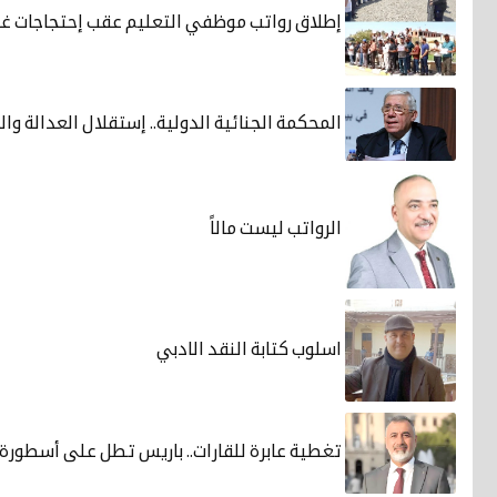
إطلاق رواتب موظفي التعليم عقب إحتجاجات غاض
المحكمة الجنائية الدولية.. إستقلال العدالة و
الرواتب ليست مالاً
اسلوب كتابة النقد الادبي
تغطية عابرة للقارات.. باريس تطل على أسطورة 