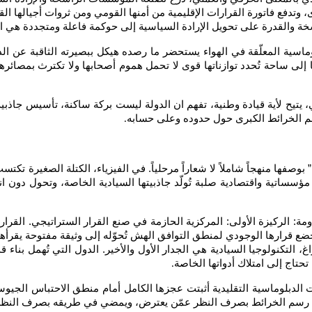
، وتدفع فاتورة القرارات الإقليمية من أمنها القومي ومن ثروات أجيالها ال
 والقدرة على تحويل الإرادة السياسية إلى حوكمة فاعلة ومتجددة هي التي ت
وماسية المعلّقة في الهواء يستحضر ما رصده هيكل ببصيرته الثاقبة عن ا
ا إلى ساحة تُحدد توازناتها قوى لا تحمل هموم أصحابها ولا تكترث بمصائر
تيح لأية قيادة وطنية، تفهم ان الدولة ليست بركة ساكنة، تأسيس جاذبية
م الخرائط الكبرى حول حدوده وعلى حسابه
.
صفها منهجاً شاملاً لا شعاراً مرحلياً. في الفيزياء، الكتلة الصغيرة تكتسب
ً مؤسساتية واقتصادية صلبة تُولّد جاذبيتها السيادية الخاصة، وتحول دون ان
ساومة: الركيزة الأولى: المركزية الحازمة في صنع القرار الستراتيجي. ا
 قرارها الوجودي لمنطق التوافق الهش تُحوّله إلى وثيقة مفتوحة يقرأها الخ
 التكنولوجيا السيادية هي الجدار الأول والأخير. الدول التي تُهمل بناء قد
حتاج إلى امتلاك أدواتها الخاصة
.
وات الدبلوماسية التقليدية أثبتت عجزها الكامل أمام منطق الاحتباس الجيوسيا
 يُعيد رسم الخرائط بصرف النظر عمّن يعترض، ويمضي في طريقه بصرف النظر