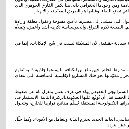
قادمة ومن وجودها الجغرافي ذاته. هنا يكمن الفارق الجوهري الذي
صنع البقاء، وغيابها هو الطريق المعبّد نحو الانهيار
.
لدول التي تمشي إلى مصيرها بأعين مفتوحة وعقول مغلقة وإرادة
هم. الطبيعة تكره الفراغ، والجيوسياسة تكرهه أشد وأعمق، وتملأه
 سيادية حقيقية، لأن المشكلة ليست في شُح الإمكانات، إنما في
 مدارها الخاص حين تبلغ من الكثافة ما يمنحها جاذبية ذاتية تُقاوم
جرار مكوّناتها نحو فلك المشاريع الإقليمية المتنافسة التي تتغذى
لقرار الستراتيجي الحقيقي يولد في غرف تعمل بمعزل تام عن ضغوط
صم قبل أن تُوقّع عليها الحكومة.الركيزة الثانية: الاستثمار في
راتها التكنولوجية المستقلة تُسلّم مفاتيح قرارها للخارج، وتتحول
سي. العالم الجديد يحترم الندّية ويتعامل مع الأقوياء، وكما حلّل
 عمّن يتردد
.