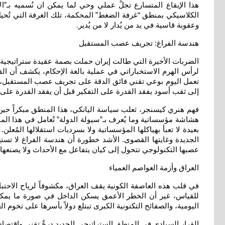
هذا الإيقاع المتسارع تجلٍّ عملي وحي لما يمكن ان نُسميه بـ”ا
الكلاسيكي بمنطق “غرفة الضغط” المحكمة، تلك الغرفة التي تُحيل 
وعقوبة قاسية في يد من يُدار لا من يُدير
.
هندسة الفراغ: تجريف عصب المستقبل
الضربات الأخيرة التي طالت إيران حملت بصمة عقيدة ستراتيجية 
لرأس الهرم الاستخباراتي في عملية بالغة الإحكام، يكشف أن القو
تعمل اليوم بوعي تقني فائق الدقة على تجريف عصب المستقبل، أي ن
إلى ثقب أسود يفقد القدرة على التفكير قبل أن يفقد القدرة على 
فهم هنري كيسنجر، ثعلب سياسة اليانكي، هذا المنطق مبكراً حين أ
هشاشة مؤسساتية وما يُعرف بـ”سيولة الدولة” تُعامل في هذا الم
بعيدة لا تعبأ بهياكلها المؤسساتية ولا بسرديات استقلالها الم
الجديدة وغايتها القصوى. الأشد خطورة أن هندسة الفراغ لا تس
عصبها التكنولوجي تتحول إلى كيان يتفاعل مع الأحداث ولا يصنعها
العراق وأزمة العواصم العمياء
في قلب هذه العاصفة الكونية يقف العراق، مكشوفاً لرياح الاحتب
للقياس، غير أن الخطر الأعمق يسكن الداخل في صورة ما يمكن ت
اليومية، والصفائح التكتونية الكبرى تبتلع دولاً بأسرها على تخوم ال
القرار السيادي في المنطق الستراتيجي الجديد درعٌ تقني واقتصاد