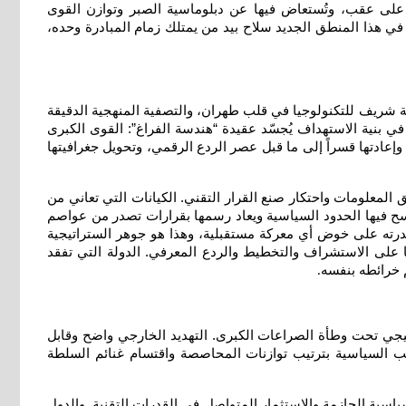
ساً على عقب، وتُستعاض فيها عن دبلوماسية الصبر وتوازن القوى
 في هذا المنطق الجديد سلاح بيد من يمتلك زمام المبادرة وحده،
 شريف للتكنولوجيا في قلب طهران، والتصفية المنهجية الدقيقة
في بنية الاستهداف يُجسّد عقيدة “هندسة الفراغ”: القوى الكبرى
إعادتها قسراً إلى ما قبل عصر الردع الرقمي، وتحويل جغرافيتها
المعلومات واحتكار صنع القرار التقني. الكيانات التي تعاني من
مسح فيها الحدود السياسية ويعاد رسمها بقرارات تصدر من عواصم
 قدرته على خوض أي معركة مستقبلية، وهذا هو جوهر الستراتيجية
 على الاستشراف والتخطيط والردع المعرفي. الدولة التي تفقد
م خرائطه بنفسه
.
اتيجي تحت وطأة الصراعات الكبرى. التهديد الخارجي واضح وقابل
خب السياسية بترتيب توازنات المحاصصة واقتسام غنائم السلطة
اسية الحازمة والاستثمار المتواصل في القدرات التقنية. والدول