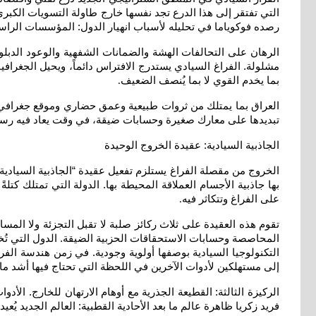
التي تفتقر إلى هذا الدرع تجد نفسها خارج طاولة التسويات الكبرى
رصده فوكوياما في تحليله لأسباب انهيار الدول: المؤسسات الراسخة
الرهان على التحالفات الهشة والضمانات الشفهية والوعود الدبل
مشلولة. الفراغ السيادي يستدرج الافتراس دائماً، ويحيل الجغرافي
بما يخدم القوي لا بما يُنصف الضعيف
.
العراق بما يمتلك من ثروات طبيعية وعمق حضاري وموقع جغرافي، ي
تبديدها على معارك صغيرة وحسابات ضيقة، في وقت يعاد فيه رس
الجاذبية السيادية: عقيدة الخروج الوحيدة
الخروج من مقصلة الفراغ يستلزم تفعيل عقيدة “الجاذبية السيادية” بو
بها جاذبية الأجسام العملاقة المحيطة بها. الدولة التي تمتلك كتلة
على الفراغ وتتكاثر فيه
.
تقوم هذه العقيدة على ثلاث ركائز صلبة لا تقبل التجزئة ولا الم
المحاصصة وحسابات الاستحقاقات الحزبية الضيقة. الدول التي تُخضع
التكنولوجيا السيادية بوصفها أولوية وجودية. في زمن هندسة الفراغ،
إلى مستهلكين لأدوات الآخرين في اللحظة التي تحتاج فيها أشد ما ت
الركيزة الثالثة: القطيعة الجذرية مع أوهام الارتهان للخارج. الأد
فريد زكريا ظاهرة عالم ما بعد الأحادية القطبية: العالم الجديد