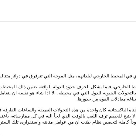
ري في المحيط الخارجي لبلدانهم، مثل الموجة التي تترقرق في دوائر متت
يط الخارجي، فيما يشكل الجرف حدود الدولة الواقعة ضمن ذلك المحيط،
ر بالتحولات البنيوية للدول التي في محيطه، الا اذا شاء هو نفسه ان يتع
 صياغة معادلات القوة من جذورها
.
ة الباكستانية كان واحدة من هذه التحولات العميقة والساعات الفارقة في 
يد لا يتيح للخصم ترف اللعب بالوقت الذي لجأ اليه في كل ممارساته، ب
وداً كاملة لتحصين نظام ظنت ان من عوامل متانته واستقراره، تلك الست