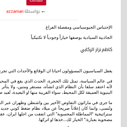
←
بواسطة
azzaman
الإحتباس الجيوسياسي ومقصلة الفراغ
الجاذبية السيادية بوصفها خياراً وجودياً لا تكتيكياً
كاظم نزار الركابي
يغفل السياسيون المسؤولون احيانا ان الوقائع والأحداث التي تج
في عالم السياسة، تمثل تلك الحجرة، الحدث الذي يقع في المح
لأنه اعتقد سلفا بأن النظام الذي انشأه، مستقر ومتين، ولا يتأث
البنيوية العميقة لكل المحيط، سواء القريبة منها او البعيدة، تُعيد
ما جرى في ماراثون التفاوض الأخير بين واشنطن وطهران عبر القنا
وتُنسى، وانما كان إعلاناً صريحاً عن ميلاد نظام ضغط كوني جد
ستراتيجية “المماطلة المحسوبة” التي انفقت من اجلها ايران، عق
مصحوبة بعبارة:” الخيار لك...خذها او اتركها
.