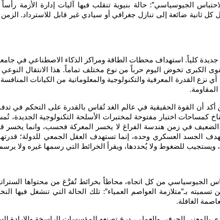
لاحتباس الجيوسياسي”: حالة بنيوية تنقلب فيها آليات إدارة الأزمة رأ
كل ثانية ضائعة إلى تنازل جغرافي أو سيادي غير قابل للاسترداد. الزمن
جديدة كلياً. استهداف محطات الطاقة ومراكز الذكاء الاصطناعي في جامعة
ى الكبرى تخوض اليوم حرباً من نوع مختلف تماماً. هذا الانتقال النوعي 
زع القدرة المعرفية والتكنولوجية والمعلوماتية من الكيانات المنافسة و
المقاومة
.
كد أن القوة الحقيقية في عالم الغد تُقاس بالقدرة على التحكم في تدفق 
ناخ كمساحات اختبار مفتوحة لمختبرات الأسلحة التكنولوجية الجديدة، تُ
ُعلن. الضعيف في زمن هندسة الفراغ لا يخسر المعركة فحسب، وانما يخسر
تهدف الجسد العسكري وحده، إنما تستهدف العقل الجمعي للدولة؛ قدرتها
، ويستجيب للضغوط ولا يُحددها، ويقرأ الخرائط التي رسمها غيره ولا يرس
اس الجيوسياسي من كل اتجاه، محاطاً بخرائط تُفرَّغ من محتواها الستر
سميته بـ”متلازمة العواصم العمياء”: تلك الحالة التي تنشغل فيها الن
عاصمة الغافلة
.
ي بالمعنى الحرفي والعملي، درع تصنعه المؤسسات الراسخة والإرادة السي