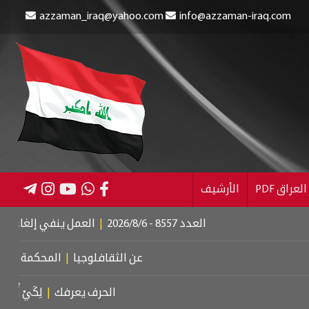
azzaman_iraq@yahoo.com
info@azzaman-iraq.com
عراق PDF
الأرشيف
العدد 8557 - 2026/8/6
|
العمل ينفي إلغاء الإعانة عن ال
عن الثقافلوجيا
|
المحكمة الجنائية الد
الحرف يعرفك
|
لِكَيْ أُبَالِغَ فِي حُب