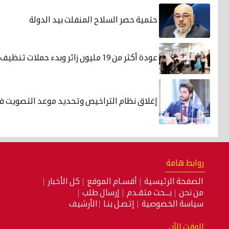
حتمية حصر السلاح المنفلت بيد الدولة
عودة أكثر من 19 مليون زائر وبدء حملات تنظيف طوعية
إغلاق نظام التراخيص وتحديد موعد التصويت في
روابط هامة
الصفحة الرئيسية
أقسـام الموقع
كل الأخبار
من نحن
بـــحث متقـدم
إرسال طلب
سياسة الخصوصية
إتصـل بنـا
الأرشيف
الوقت الآن