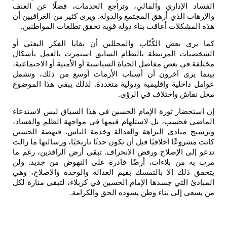
الفساد الإداري والمالي، وتراجع الخدمات، فضلًا عن العنف
والإرهاب الذي أرهق المجتمع والدولة. ويرى كثير من العراقيين أن
هذه المشكلات أعاقت بناء دولة قوية تحقق تطلعات المواطنين
.
كما يرى بعض الكُتّاب والمحللين أن بقايا الفكر البعثي أو
الشخصيات المرتبطة بالنظام السابق استمرت بالعمل بأشكال
مختلفة في بعض مفاصل الحياة السياسية أو الأمنية أو الاجتماعية،
بينما يرى آخرون أن أسباب الأزمات أوسع من ذلك، وتشمل
عوامل داخلية وإقليمية ودولية متعددة. لذلك يبقى هذا الموضوع
محل نقاش واختلاف في الرؤى
.
إن استحضار ثورة الإمام الحسين في هذا السياق ليس لاستدعاء
الماضي فحسب، بل لاستلهام قيمها في مواجهة الظلم والفساد،
وترسيخ مبادئ النزاهة والعدالة وخدمة الناس. فنهضة الحسين
كانت مشروعًا أخلاقيًا قبل أن تكون حدثًا تاريخيًا، ورسالتها ما زالت
تدعو إلى الإصلاح ورفض الانحراف. تبقى أرض الرافدين، رغم ما
مرت به من بلاءات، أرضًا قادرة على النهوض من جديد. ولن
يتحقق ذلك إلا بالتمسك بقيم العدالة والوحدة والإصلاح، وهي
المبادئ التي جسدها الإمام الحسين في كربلاء، لتبقى منارة لكل
من يسعى إلى بناء وطن يسوده الحق والكرامة
.