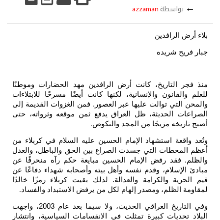
←
بواسطة
azzaman
بلاء أرض الرافدين
جبار فريح شريده
منذ فجر التاريخ، كانت أرض الرافدين مهد الحضارات وموطنًا
للعلم والقانون والإنسانية، لكنها كانت أيضًا مسرحًا للابتلاءات
والمحن التي توالت عليها عبر العصور. فمن الغزوات القديمة إلى
الصراعات الحديثة، ظل العراق يدفع ثمن موقعه وثرواته، حتى
أصبح تاريخه مزيجًا من المجد والنكوص
.
وتُعد واقعة استشهاد الإمام الحسين عليه السلام في كربلاء من
أعظم المحطات التي جسدت الصراع بين الحق والباطل، والعدل
والظلم. فقد رفض الإمام الحسين مبايعة حكم رآه منحرفًا عن
مبادئ الإسلام، وقدم نفسه وأهل بيته وأصحابه شهداء دفاعًا عن
قيم الحرية والكرامة والعدالة. لذلك بقيت كربلاء رمزًا خالدًا
لمقاومة الظلم، ومصدر إلهام لكل من يرفض الاستبداد والفساد
.
وفي التاريخ العراقي الحديث، ولا سيما بعد عام 2003، واجهت
البلاد تحديات كبيرة تمثلت في الانقسامات السياسية، وانتشار