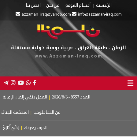
الرئيسية
أقسام الموقع
من نحن
اتصل بنا
azzaman_iraq@yahoo.com
info@azzaman-iraq.com
الزمان - طبعة العراق - عربية يومية دولية مستقلة
www.Azzaman-Iraq.com
العدد 8557 - 2026/8/6
|
العمل ينفي إلغاء الإعانة عن ا
عن الثقافلوجيا
|
المحكمة الجنائية ال
الحرف يعرفك
|
لِكَيْ أُبَالِغَ فِي 