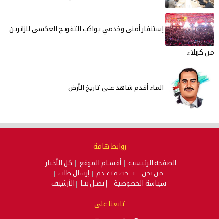
إستنفار أمني وخدمي يواكب التفويج العكسي للزائرين
من كربلاء
الماء أقدم شاهد على تاريخ الأرض
روابط هامة
الصفحة الرئيسية
أقسـام الموقع
كل الأخبار
من نحن
بـــحث متقـدم
إرسال طلب
سياسة الخصوصية
إتصـل بنـا
الأرشيف
تابعنا على