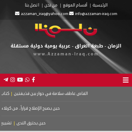
الرئيسية
أقسام الموقع
من نحن
اتصل بنا
azzaman_iraq@yahoo.com
info@azzaman-iraq.com
الزمان - طبعة العراق - عربية يومية دولية مستقلة
www.Azzaman-Iraq.com
القاص عاطف سلامة في حوار بين قذيفتين
|
كتاب اسرائ
حين يصبح الإصلاح قراراً.. من كربلاء إل
حين يحترق الندى
|
تشييع مو