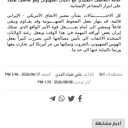
علاقة التعاطف التقليدي مع الكيان الصهيوني وهو تعاطف يعتمد
على ابتزاز المشاعر الإنسانية
.
كل الاحتــــــــــمالات بشأن مصير الاتفاق الأمريكي - الإيراني
قائمة. قد ينهار بفعل الضغوط الصهــــيونية وقد يقــاوم ويبقى
فاعلاً ويمضي الى امام بفــــــــعل قوة الأمر الواقع الذي تمتلك
إيران بعض أوراقه المهمة في هذا الوقت وبفعل رغبة الولايات
المتحدة الالتفات الى تأمين مصالحها التي تضررت كثيراً بفعل
الهوس الصهيوني بالحروب وتمكنها من جر أمريكا كي تحارب معها
وربما بالنيابة عنها الى حد ما
.
مشاهدات
361
الكاتب
علي ضياء الدين
أضيف
2026/06/17 - 3:46 PM
آخر تحديث
2026/08/08 - 1:39 PM
أخبار مشابهة