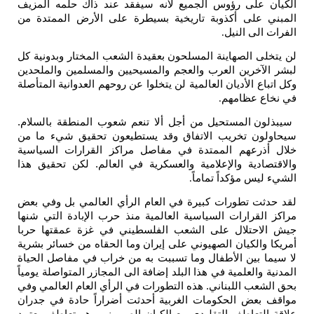
الكيان على رؤوس الجميع لأنه سيفقد عند ذاك حلمه المزيف
المبني على أكذوبة تاريخية بسيطرة على الأرض الممتدة من
الفرات الى النيل
.
لن يتخلى الصهاينة المسلحون بعقيدة الشعب المختار وبدونية كل
لبشر الآخرين العرب والعجم والمسيحيين والمسلمين والملحدين
وكل اتباع الأديان العالمية لن يتخلوا عن روحهم العدوانية المتأصلة
في نخاع عظامهم
.
سيبذلون المستحيل من أجل ألا تنعم شعوب المنطقة بالسلام.
سيحاولون تخريب الاتفاق وقد يستطيعون تحقيق شيء ما من
خلال أذرعهم الممتدة في مفاصل مراكز القرارات السياسية
والاقتصادية والإعلامية والعسكرية في العالم. لكن تحقيق هذا
الشيء ليس مؤكداً تماماً
.
لقد حدثت تطورات كبيرة في العام الرأي العالمي بل وفي بعض
مراكز القرارات السياسية العالمية منذ حرب الإبادة التي شنها
جيش الاحتلال على الشعب الفلسطيني في غزة عمقتها حربا
أمريكا والكيان الصهيوني على إيران وما الحقاه من خسائر بشرية
لا سيما بين الأطفال وما تسببت به من خراب في مفاصل الحياة
المدنية والعلمية في هذا البلد إضافة الى المجازر المتواصلة يومياً
بحق الشعب اللبناني. هذه التطورات في الرأي العام العالمي وفي
مواقف بعض الحكومات الغربية أحدثت أضراراً حادة في جدران