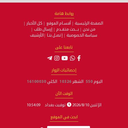
روابط هامة
أقسـام الموقع
كل الأخبار
ـحث متقـدم
إرسال طلب
صية
إتصـل بنـا
الأرشيف
تابعنا على
صائيات الزوار
10326
الكلي
16100030
الوقت الآن
توقيت بغداد
10:54:10
حث في الموقع