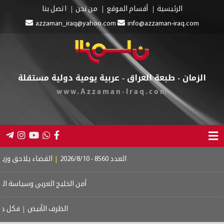
الموقع
من نحن
اتصل بنا
azzaman_iraq@yahoo.com
 - عربية يومية دولية مستقلة
www.Azzaman-I
|
القضاء يلاحق وزيراً سابقاً ونائباً بتهم تضخّم وإنتفاع غير م
أمن الخليج العربي وسياسة التحوّط الإستراتيجي
|
اللغة العربية وكثر
الظرف الأبيض
|
فكل جمالٍ لم ير وجهكَ الزاهي
|
يوم النصر 