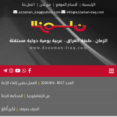
أقسام الموقع
من نحن
اتصل بنا
azzaman_iraq@yahoo.com
info@azz
 العراق - عربية يومية دولية مستقلة
www.Azzaman-Iraq.
85 - 2026/8/6
|
العمل ينفي إلغاء الإعانة عن المستفيدين
|
إطلاق روات
عن الثقافلوجيا
|
المحكمة الجنائية الدولية.. إستقلال العدالة
الحرف يعرفك
|
لِكَيْ أُبَالِغَ فِي حُبِّكِ
|
لم أكن أخاف الظل