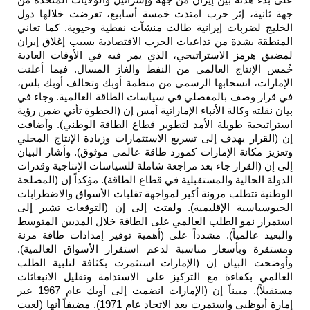
إيران من جهة وإسرائيل والولايات المتحدة من
رب امتدت خمسة أسابيع، تعرضت خلالها دول
رانية طالت منشآت نفطية وحيوية. كما تعاني
داعيات الحرب الاقتصادية بسبب إغلاق إيران
راتيجي، الذي يمر فيه في الأوقات العادية
المي من النفط والغاز المسال. فيما أعلنت
ها الرسمي من منظمة أوبك وتحالف أوبك بلس،
فصلي في سياسات الطاقة العالمية. وجاء في
أنباء الإماراتية أمس إن (الخطوة تأتي ضمن رؤية
الأمد لتطوير قطاع الطاقة الوطني). وأضافت
لى تسريع الاستثمارات وزيادة الإنتاج المحلي
ارات كمورد طاقة عالمي موثوق). وأشار البيان
 بعد مراجعة شاملة للسياسات الإنتاجية وقدرات
مستقبلية في قطاع الطاقة). مؤكداً إن (المصلحة
نة أكبر لمواجهة تقلبات الأسواق والاضطرابات
ليمية). ولفتت إلى إن (التوقعات تشير إلى
 العالمي على الطاقة خلال المديين المتوسط
 مشدداً على (أهمية توفير إمدادات طاقة مرنة
مناسبة لدعم استقرار الأسواق العالمية).
 (الإمارات استثمرت بكثافة لتلبية الطلب
 التركيز على الاستدامة وتقليل الانبعاثات
مستقبلاً). مبيناً إن (الإمارات انضمت إلى أوبك عام 1967 عبر
إمارة أبوظبي واستمرت بعد الاتحاد عام 1971). مضيفاً أنها (لعبت