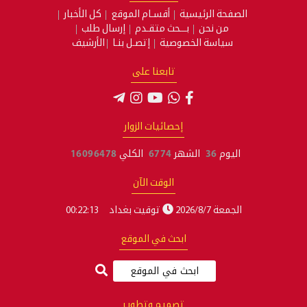
لرئيسية
أقسـام الموقع
كل الأخبار
حن
بـــحث متقـدم
إرسال طلب
ة الخصوصية
إتصـل بنـا
الأرشيف
تابعنا على
إحصائيات الزوار
3
الشهر
6774
الكلي
16096478
الوقت الآن
2
توقيت بغداد
00:22:13
ابحث في الموقع
تصميم وتطوير