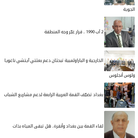
جية و الباراولمبية تبحثان دعم بعثتي آيتشي ناغويا
 تضيّف القمة العربية الرابعة لدعم مشاريع الشباب
القمة بين بغداد وأنقرة.. هل تبقى المياه بذات