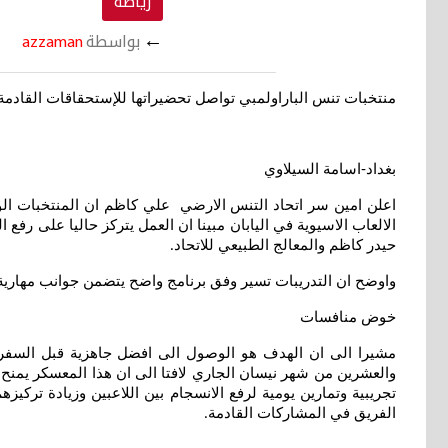
رياضة
←
بواسطة
azzaman
منتخبات تنس الباراولمبي تواصل تحضيراتها للإستحقاقات القادمة
بغداد-اسامة السيلاوي
اعلن امين سر اتحاد التنس الارضي علي كاظم ان المنتخبات الوط
الالعاب الاسيوية في اليابان مبينا ان العمل يتركز حاليا على رفع
حيدر كاظم والمعالج الطبيعي للاتحاد
.
واوضح ان التدريبات تسير وفق برنامج واضح يتضمن جوانب مهارية
خوض منافسات
مشيرا الى ان الهدف هو الوصول الى افضل جاهزية قبل السفر و
والعشرين من شهر نيسان الجاري لافتا الى ان هذا المعسكر يمنح 
تجريبية وتمارين يومية لرفع الانسجام بين اللاعبين وزيادة تركي
الفريق في المشاركات القادمة
.