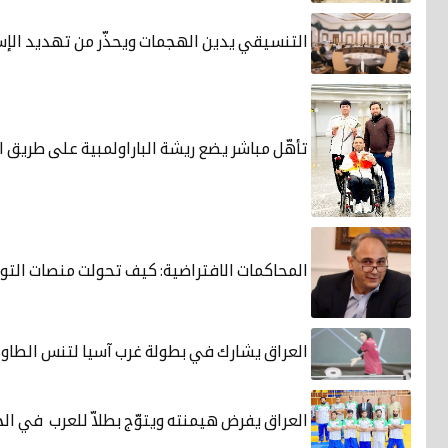
التنسيقي يدين الهجمات ويحذّر من تهديد الإس
تأهّل مباشر يضع ريشة الباراولمبية على طريق ال
المحاكمات الافتراضية: كيف تحولت منصات التو
العراق يشارك في بطولة غرب آسيا لتنس الطاول
العراق يفرض هيمنته ويتوّج بطلاّ للعرب في الج