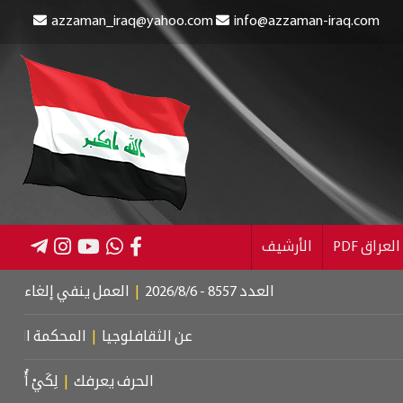
azzaman_iraq@yahoo.com
info@azzaman-iraq.com
عراق PDF
الأرشيف
العدد 8557 - 2026/8/6
|
العمل ينفي إلغاء الإعانة عن المست
عن الثقافلوجيا
|
المحكمة الجنائية الدولي
الحرف يعرفك
|
لِكَيْ أُبَالِغَ فِي حُبِّك