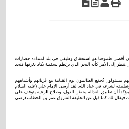
بأن أقصى طموحنا هو استحقاق وظيفي في بلد امتداده حضارات
تنظر إلى الأمر كأنه البحر الذي يرتطم بسفينة يكاد يغرقها فتجد
 في محكم كتابه ((وقفوهم إنهم مسئولون)) [ الصافات: 24] تدبر الآية: وقفوهم إنهم مسئولون يُجمَع الظالمون يوم القيامة مع قُرَنائهم وأشباههم
تطبيقه لشرعه في عباد الله. لقد أرسى الإمام علي (عليه السلام
»، مؤكداً أن تطبيق العدالة يحصّن الدول، وصلاح الرعية يتوقف على
ك فيقال لك كما قيل عن الخليفة الفاروق عمر بن الخطاب (رضي