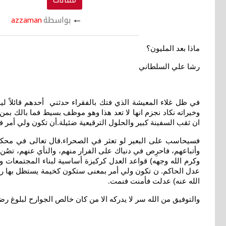
←
بواسطة
azzaman
ماذا بعد المليون؟
رشا علي السلطاني
في ظل غلاء المعيشة الذي فتك بالفقراء حدثني أحدهم قائلاً
وخيراته نكاد نجزم انها لا تعد هذا وهو موظف بسيط فما بالك بمن 
ان ثقب السفينة كبير والحلول الترقيعية ضئيلة.أن تكون ولي أمر 
وأتباعهم، فاحرِص في دنياك على الفرار منهم، والنأي عنهم، تصُن
وكرم الله وجهه) قواعد العدل كركيزة أساسية لبناء المجتمعات واستق
عدل الحاكم. ن تكون ولي أمر بمعنى ستكون كخيمة يستظل بها رع
الله عنه) عدلت فأمنت فنمت
.
والتوفيق من الله سر لا يدركه الا من كان خالص الجوارح لبلوغ رض