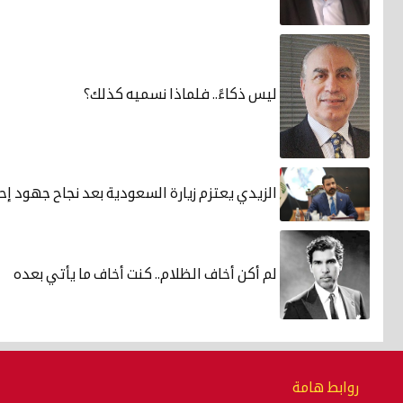
ليس ذكاءً.. فلماذا نسميه كذلك؟
الزيدي يعتزم زيارة السعودية بعد نجاح جهود إحتو
لم أكن أخاف الظلام.. كنت أخاف ما يأتي بعده
روابط هامة