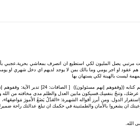
 ليت مرتبي يصل المليون لكي استطيع ان اتصرف بمعاشي بحرية.عجبي 
هم عقود او اجر يومي وما بالك بمن لا يوجد لديهم اي دخل شهري او يومي.
فمهمة ليست بالهينة لكي يستهان بها
فسيحاسب على البعير لو تعثر في الصحراء.قال تعالى
 عرضَك، وتنجُ بنفسِك.فسيكون مابين العدل والظلم مدى مخافته من الله و
رار الدول. ومن أبرز أقواله الشهيرة: «العَدْلُ يَضَعُ الاُمورَ مَواضِعَها
يتك ان يشعروا بالأمان والطمئنينة في حكمك ان تبلغ عدالتك راحة ضمير
ى الله
.