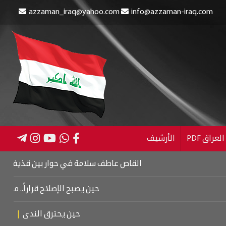
azzaman_iraq@yahoo.com
info@azzaman-iraq.com
عراق PDF
الأرشيف
القاص عاطف سلامة في حوار بين قذيفتين
|
كتاب ا
حين يصبح الإصلاح قراراً.. من كربلاء 
حين يحترق الندى
|
تشييع م